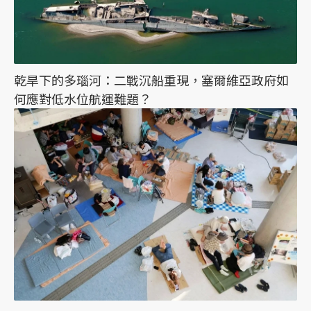
乾旱下的多瑙河：二戰沉船重現，塞爾維亞政府如
何應對低水位航運難題？