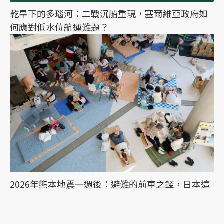
乾旱下的多瑙河：二戰沉船重現，塞爾維亞政府如
何應對低水位航運難題？
2026年熊本地震一週後：避難的前車之鑑，日本這
次能降低「災害關聯死」嗎？