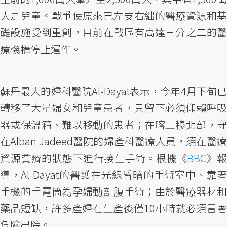
人是兒童。戰爭使原來已左支右絀的醫療資源和基
礎設施受到重創，目前在戰區有高達三分之二的醫
療機構停止運作。
蘇丹最大的婦科醫院Al-Dayat表示，今年4月下旬已
轉移了大量婦女和兒童患者，只留下必須仰賴呼吸
器或保溫箱、難以移動的患者；在喀土穆北部，守
在Alban Jadeed醫院的婦產科醫療人員，須在醫療
資源貧瘠的狀態下進行接生手術。根據《
BBC
》報
導，Al-Dayat的醫護在光線昏暗的手術室中、靠著
手機的手電筒為孕婦動剖腹手術；由於醫療器材和
藥品短缺，許多產婦在生產後僅10小時就必須冒著
危險出院。