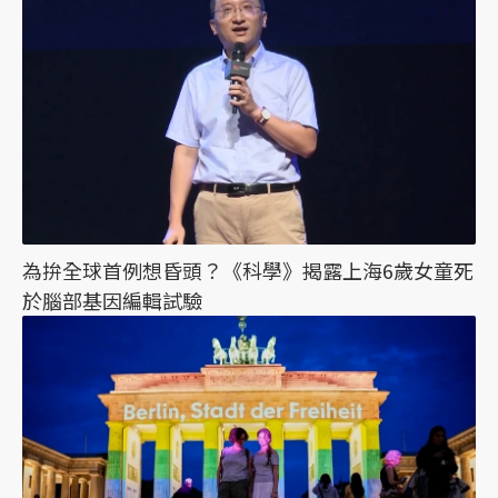
為拚全球首例想昏頭？《科學》揭露上海6歲女童死
於腦部基因編輯試驗