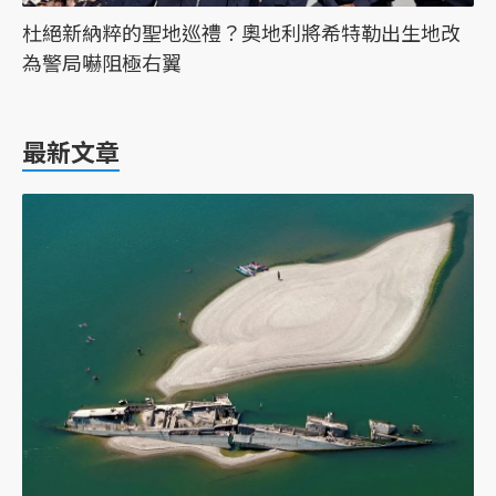
杜絕新納粹的聖地巡禮？奧地利將希特勒出生地改
為警局嚇阻極右翼
最新文章