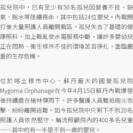
孤兒院中，已有至少有50名孤兒因營養不良、缺
氧、脫水等陸續喪命，其中包括24位嬰兒。內戰開
打後大量照護人員離開戰區，孤兒失去了基礎的健
康照料，加上戰亂使水電服務中斷，讓許多嬰幼兒
正在悶熱、衛生條件不佳的環境苦苦掙扎，面臨嚴
重的生存危機。
位於喀土穆市中心、蘇丹最大的國營孤兒院
Mygoma Orphanage在今年4月15日蘇丹內戰爆發
後持續處在槍林彈雨下，許多醫護人員難抵砲火攻
擊、紛紛離開逃難。如今孤兒院中只剩下不到20名
照護人員依然堅守、輪流照顧院內的400多名兒童
——其中約有一半是不到一歲的嬰兒。