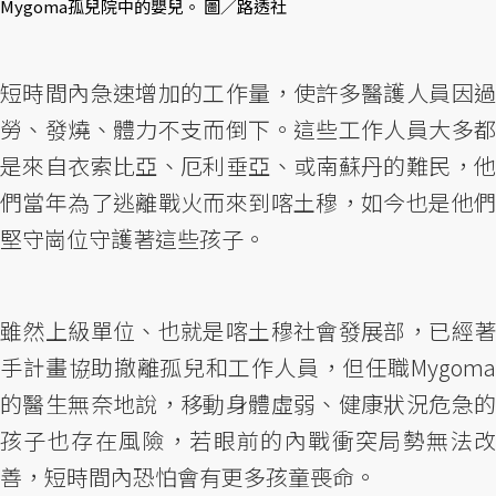
Mygoma孤兒院中的嬰兒。 圖／路透社
短時間內急速增加的工作量，使許多醫護人員因過
勞、發燒、體力不支而倒下。這些工作人員大多都
是來自衣索比亞、厄利垂亞、或南蘇丹的難民，他
們當年為了逃離戰火而來到喀土穆，如今也是他們
堅守崗位守護著這些孩子。
雖然上級單位、也就是喀土穆社會發展部，已經著
手計畫協助撤離孤兒和工作人員，但任職Mygoma
的醫生無奈地說，移動身體虛弱、健康狀況危急的
孩子也存在風險，若眼前的內戰衝突局勢無法改
善，短時間內恐怕會有更多孩童喪命。