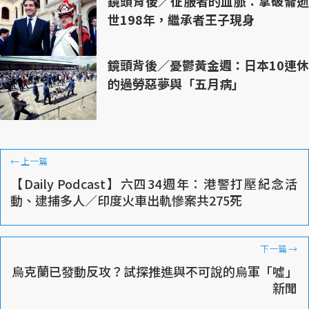
鏡頭背後／征服者的血脈：拿破崙逝
世198年，繼承者王子現身
鏡頭背後／憂鬱黃金週：日本10連休
的過勞惡夢與「五月病」
←
上一篇
【Daily Podcast】六四34週年：港警打壓紀念活
動、逮捕多人／印度火車出軌慘案共275死
下一篇
→
烏克蘭已發動反攻？試探推進與不可說的烏軍「噓」
新聞