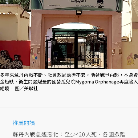
多年來蘇丹內戰不斷、社會政局動盪不安，隨著戰爭再起，本身資
金短缺、衛生問題堪憂的國營孤兒院Mygoma Orphanage再度陷入
絕境。 圖／美聯社
推薦閱讀
蘇丹內戰急遽惡化：至少420人死、各國撤離