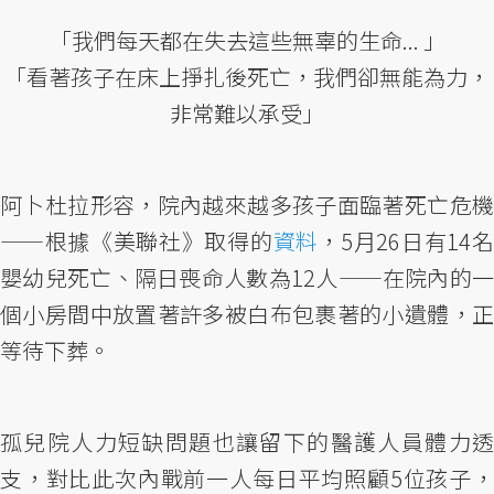
「我們每天都在失去這些無辜的生命... 」
「看著孩子在床上掙扎後死亡，我們卻無能為力，
非常難以承受」
阿卜杜拉形容，院內越來越多孩子面臨著死亡危機
——根據《美聯社》取得的
資料
，5月26日有14
嬰幼兒死亡、隔日喪命人數為12人——在院內的一
個小房間中放置著許多被白布包裹著的小遺體，正
等待下葬。
孤兒院人力短缺問題也讓留下的醫護人員體力透
支，對比此次內戰前一人每日平均照顧5位孩子，