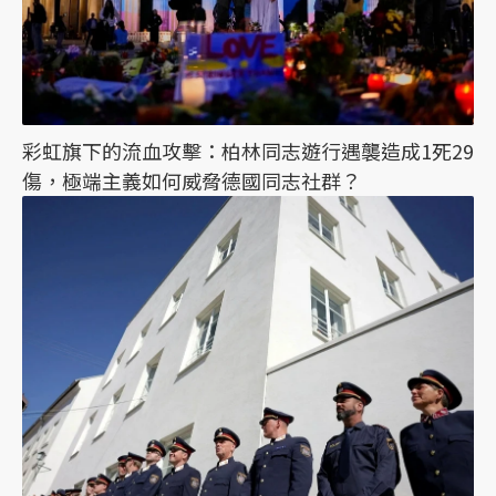
彩虹旗下的流血攻擊：柏林同志遊行遇襲造成1死29
傷，極端主義如何威脅德國同志社群？