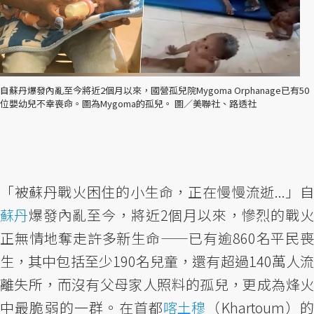
自蘇丹爆發內亂至今將近2個月以來，國營孤兒院Mygoma Orphanage已有50
位嬰幼兒不幸喪命。圖為Mygoma的孤兒。 圖／美聯社、路透社
「被蘇丹戰火困住的小生命，正在慢慢流逝...」自
蘇丹
爆發內亂至今，將近2個月以來，慘烈的戰火
正無情地奪走許多新生命——已有逾860名平民喪
生，其中包括至少190名兒童，還有超過140萬人流
離失所，而沒有父母家人照料的孤兒，更成為烽火
中最脆弱的一群。在首都
喀土穆
（Khartoum）