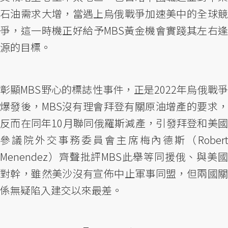
石油需求大增，當遇上烏俄戰爭加速美中的全球競
爭，這一時機正好給予MBS黃金機會實踐其左右逢
源的目標。
彰顯MBS野心的標誌性事件，正是2022年烏俄戰爭
爆發後，MBS沒有理會拜登有關原油增產的要求，
反而在同年10月聯同俄羅斯減產，引發拜登和美國
參議院外交事務委員會主席梅內德斯（Robert
Menendez）齊聲批評MBS此舉等同援俄、與美國
對幹，雖然美沙沒有宣佈中止軍事同盟，但兩國關
係無疑陷入建交以來最差。