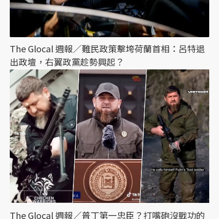
The Glocal 週報／難民政策擊垮荷蘭首相：呂特退
出政壇，右翼政黨趁勢興起？
The Glocal 週報／普丁第一忠臣？打嘴砲沒戰功的