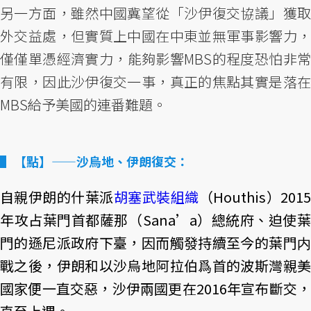
另一方面，雖然中國冀望從「沙伊復交協議」獲取
外交益處，但實質上中國在中東並無軍事影響力，
僅僅單憑經濟實力，能夠影響MBS的程度恐怕非常
有限，因此沙伊復交一事，真正的焦點其實是落在
MBS給予美國的連番難題。
【點】——沙烏地、伊朗復交：
自親伊朗的什葉派
胡塞武裝組織
（Houthis）201
年攻占葉門首都薩那（Sana’a）總統府、迫使葉
門的遜尼派政府下臺，因而觸發持續至今的葉門内
戰之後，伊朗和以沙烏地阿拉伯爲首的波斯灣親美
國家便一直交惡，沙伊兩國更在2016年宣布斷交，