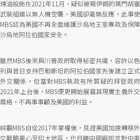
煉油設施在2021年11月，疑似被親伊朗的葉門胡塞
武裝組織以無人機空襲，美國卻毫無反應，此事使
MBS認為美國不再全面維護沙烏地王室專政及保障
沙烏地阿拉伯國家安全。
雖然MBS後來與川普政府取得秘密共識，容許以色
列與昔日支持巴勒斯坦的阿拉伯國家先後建立正式
外交關係，但當對MBS執政有所質疑的拜登政府
2021年上台後，MBS便更開始展露其現實主義外交
風格，不再事事顧及美國的利益。
綜觀MBS自從2017年掌權後，見證美國加速轉移外
交戰略重心至印太地區，也目睹中國崛起並對中東