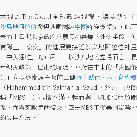
本週的The Glocal全球政經週報，議題鎖定在
沙烏地阿拉伯
與伊朗兩國經
中國
斡旋後復交，此
表面上看似北京政府施展長袖善舞的外交手段，但
實際上「復交」的進展更接近沙烏地阿拉伯計畫
「中美通吃」的布局——以沙烏地的立場而言，長
年親美政策早已出現暗湧，華府在中東的「美國優
先」立場逐漸讓主政的王儲
穆罕默德．本．薩勒曼
（Mohammed bin Salman al-Saud，外界一般簡
稱「MBS」）心懷不滿，轉而與中國加強經貿關
係，而與死敵伊朗復交，正是MBS平衡美國影響力
的最佳方法。