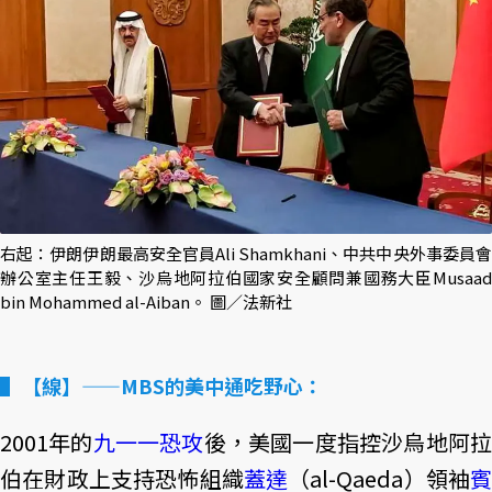
右起：伊朗伊朗最高安全官員Ali Shamkhani、中共中央外事委員會
辦公室主任王毅、沙烏地阿拉伯國家安全顧問兼國務大臣Musaad
bin Mohammed al-Aiban。 圖／法新社
【線】——MBS的美中通吃野心：
2001年的
九一一恐攻
後，美國一度指控沙烏地阿
伯在財政上支持恐怖組織
蓋達
（al-Qaeda）領袖