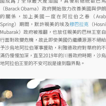
國成爲了全球最大產油國，其後前總統歐巴馬
（Barack Obama）政府開始致力改善美國與伊朗
的關係，加上美國一度在阿拉伯之春（Arab
Spring）期間，默許親美的埃及
穆巴拉克
（Hosn
Mubarak）政府被推翻，也放任親美的巴林王室自
行面對政變危機，故此即使美國仍繼續源源不絕給
予沙烏地阿拉伯軍事援助，利雅德政府對華府的不
滿仍慢慢加深，直至2019年的川普政府時期，沙烏
地阿拉伯王室的不安可說是達到臨界點。