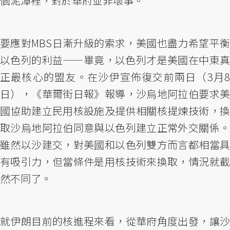
個泥潭裡，對於華府並非壞事。
要應對MBS日漸升級的索求，美國也盡力希望平衡
以色列的利益——畢竟，以色列才是美國在中東真
正最核心的盟友。在沙伊宣佈復交前兩日（3月8
日），《華爾街日報》報導，沙烏地阿拉伯要求美
國協助建立民用核設施及提供相關核提煉技術，換
取沙烏地阿拉伯同意與以色列建立正常外交關係。
雖然以沙建交，對美國和以色列雙方而言都相當具
有吸引力，但當條件是用核技術來換取，情況就截
然不同了。
就伊朗目前的核進程來看，從華府角度出發，讓沙