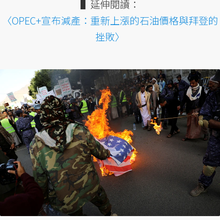
▌延伸閱讀：
〈OPEC+宣布減產：重新上漲的石油價格與拜登的
挫敗〉