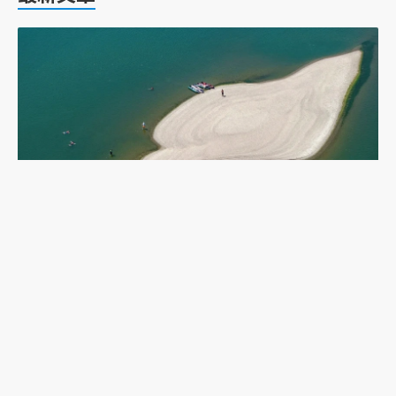
乾旱下的多瑙河：二戰沉船重現，塞爾維亞政府如
何應對低水位航運難題？