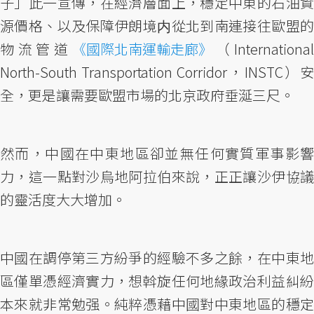
子」此一宣傳，在經濟層面上，穩定中東的石油資
源價格、以及保障伊朗境内從北到南連接往歐盟的
物流管道
《國際北南運輸走廊》
（Internationa
North-South Transportation Corridor，INSTC）安
全，更是讓需要歐盟市場的北京政府垂涎三尺。
然而，中國在中東地區卻並無任何實質軍事影響
力，這一點對沙烏地阿拉伯來說，正正讓沙伊協議
的靈活度大大增加。
中國在調停第三方紛爭的經驗不多之餘，在中東地
區僅單憑經濟實力，想斡旋任何地緣政治利益糾紛
本來就非常勉强。純粹憑藉中國對中東地區的穩定