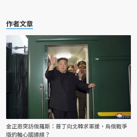
作者文章
金正恩突訪俄羅斯：普丁向北韓求軍援，烏俄戰爭
版的軸心國連線？