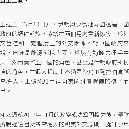
直至上週。
上週五（3月10日），伊朗與沙烏地兩國透過中國
政府的調停斡旋，協議在兩個月内重新恢復一般外
交管道和一定程度上的外交關係。對中國政府來
說，自身是能源消耗大國，當然有動機去插手中
東，然而實際上中國的角色、甚至是伊朗政府所扮
演的角色，在很大程度上不過是沙烏地阿拉伯實際
掌權人、王儲MBS手裡向美國討價還價的棋子而
已。
MBS憑藉2017年11月的政變成功鞏固權力後，極欲
擺脫過往祖父輩掌權人的親美外交原則，提升沙烏