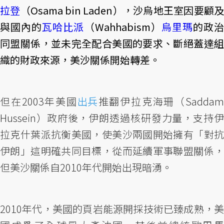
拉登
（Osama bin Laden），沙烏地王室因要顧及
與國內的
瓦哈比派
（Wahhabism）
烏里瑪
的政治
同盟關係，並未完全配合美國的要求、斷絕蓋達組
織的財政來源，美沙關係開始轉差。
但在2003年美國
出兵
推翻伊拉克海珊（Sadda
Hussein）政府後，伊朗透過核研發力量，支持伊
拉克什葉派抗衡美國，使美沙兩國開始擁有「對抗
伊朗」這明確共同目標，從而延續軍事聯盟關係，
但美沙關係自2010年代開始出現暗湧。
2010年代，美國的頁岩能源開採技術已臻成熟，美