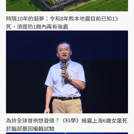
時隔10年的惡夢：令和8年熊本地震目前已知13
死，須提防1周內再有強震
為拚全球首例想昏頭？《科學》揭露上海6歲女童死
於腦部基因編輯試驗