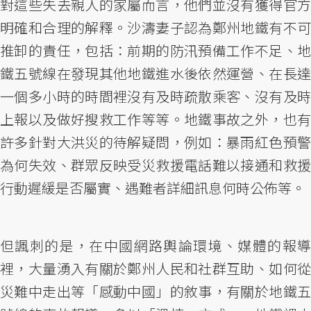
對這些失去親人的家屬而言，他們並沒有獲得官方
明確和合理的解釋。沙濤妻子認為鄭州地鐵有不可
推卸的責任，包括：前期的防汛預備工作不足、地
鐵五號線在發現其他地鐵進水後依然運營、在長達
一個多小時的時間裡沒有及時疏散乘客、沒有及時
上報以及做好搜救工作等等。地鐵事故之外，也有
許多針對大洪災的待解疑問，例如：暴雨紅色預警
為何失效、群眾反映受災救援電話難以接通和救援
行動遲緩是否屬實、遇難者詳細訊息何時公佈等。
但諷刺的是，在中國網路輿論環境、媒體的報導
裡，大量湧入有關於鄭州人民和社群互助、如何從
災難中走出等「感動中國」的敘事，有關於地鐵五