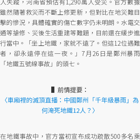
人失蹤，河南省預估有1,290萬人受災。官方數據
雖然隨著救災而不斷上修更新，但對比在地災難目
擊的慘況，具體確實的傷亡數字仍未明朗。水電交
通等搶修、災後生活重建等難題，目前還在緩步進
行當中。「坐上地鐵，家就不遠了。但這12位遇難
者，卻永遠停在這一夜。」7月26日是鄭州暴雨
「地鐵五號線事故」的頭七。
▌前情提要：
〈車廂裡的滅頂直播：中國鄭州「千年級暴雨」為
何淹死地鐵12人？〉
在地鐵事故中，官方當初宣布成功疏散500多名乘