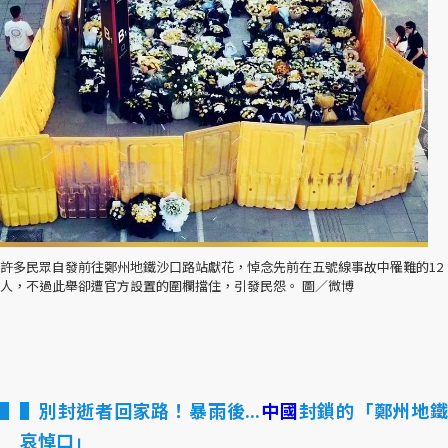
許多民眾自發前往鄭州地鐵沙口路站獻花，悼念先前在五號線事故中罹難的12
人，不過此舉卻遭官方設置的圍欄擋住，引發民怨。 圖／微博
▌別封逝者回家路！暴雨後...
中國
封鎖的「鄭州地
哀悼口」