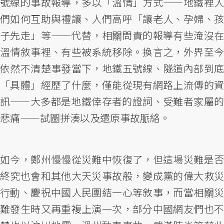
號線的事故報導，多以「溫情」方式——地鐵裡人
們如何互助與禮讓、人們高呼「讓老人、孕婦、孩
子先走」等——代替，相關問責的報導有些淹沒在
溫情敘事裡、有些被系統移除。換言之，外界至今
依然不清楚事發當下，地鐵五號線、隧道內部到底
「具體」經歷了什麼，僅能從現有網路上流傳的資
訊——大多都是地鐵倖存者的證詞、受難者家屬的
悲痛——試圖拼湊以及還原事故脈絡。
如今，鄭州慢慢從災難中恢復了，但這場災難是否
終究也會和其他大天災事故般，變成黨的偉大救災
行動、慶祝中國人民團結一心等敘事，而當相關災
難發生時又再重複上演一次，部分中國網友們也不