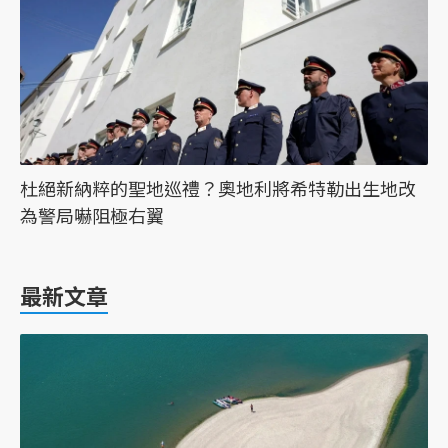
杜絕新納粹的聖地巡禮？奧地利將希特勒出生地改
為警局嚇阻極右翼
最新文章