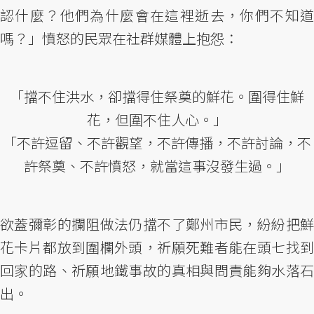
認什麼？他們為什麼會在這裡逝去，你們不知道
嗎？」憤怒的民眾在社群媒體上抱怨：
「擋不住洪水，卻擋得住祭奠的鮮花。圍得住鮮
花，但圍不住人心。」
「不許逗留、不許觀望，不許傳播，不許討論，不
許祭奠、不許憤怒，就當這事沒發生過。」
欲蓋彌彰的攔阻做法仍擋不了鄭州市民，紛紛把鮮
花卡片都放到圍欄外頭，祈願死難者能在頭七找到
回家的路、祈願地鐵事故的真相與問責能夠水落石
出。