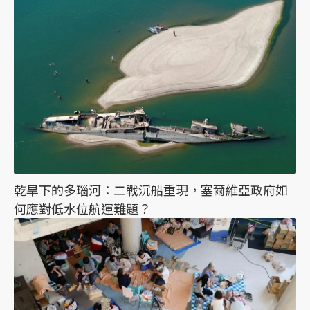
乾旱下的多瑙河：二戰沉船重現，塞爾維亞政府如
何應對低水位航運難題？