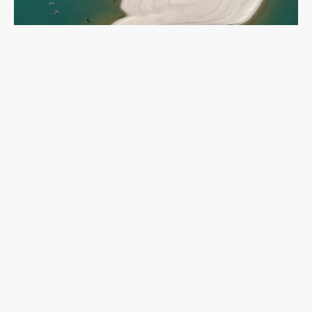
乾旱下的多瑙河：二戰沉船重現，塞爾維亞政府如
何應對低水位航運難題？