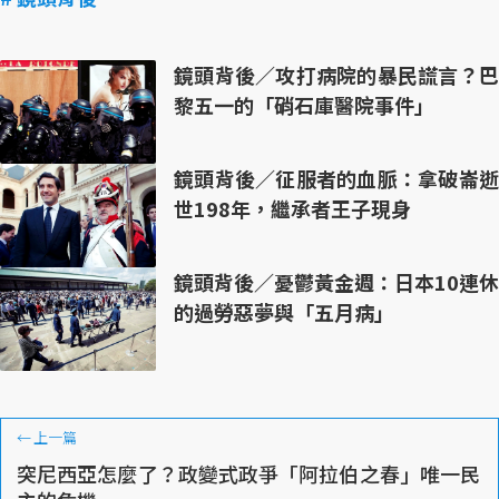
鏡頭背後／攻打病院的暴民謊言？巴
黎五一的「硝石庫醫院事件」
鏡頭背後／征服者的血脈：拿破崙逝
世198年，繼承者王子現身
鏡頭背後／憂鬱黃金週：日本10連休
的過勞惡夢與「五月病」
←
上一篇
突尼西亞怎麼了？政變式政爭「阿拉伯之春」唯一民