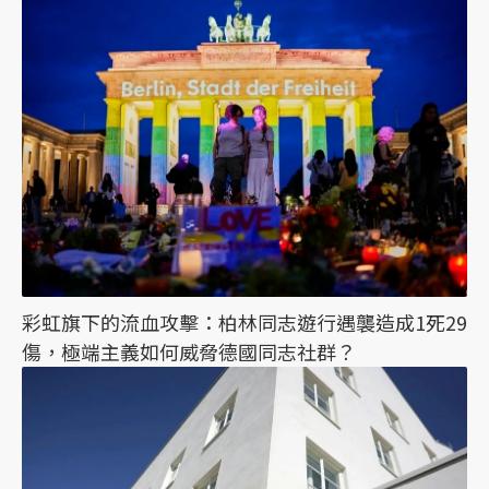
彩虹旗下的流血攻擊：柏林同志遊行遇襲造成1死29
傷，極端主義如何威脅德國同志社群？