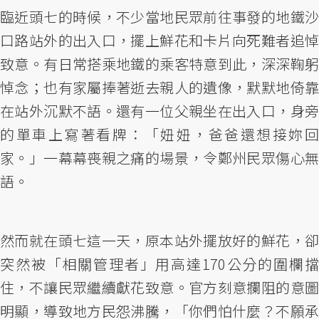
臨近頭七的時候，不少當地民眾前往事發的地鐵沙
口路站外的出入口，擺上鮮花和卡片向死難者追悼
致意。有日常搭乘地鐵的乘客特意到此，深深鞠躬
悼念；也有家屬捧著逝去親人的遺像，默默地倚靠
在站外沉默不語。還有一位父親坐在出入口，身旁
的單車上寫著看牌：「妞妞，爸爸還想接妳回
家。」一幕幕喪親之痛的場景，令鄭州民眾傷心無
語。
然而就在頭七這一天，原本站外擺放好的鮮花，卻
突然被「相關管理者」用高達170公分的圍欄擋
住，不讓民眾繼續獻花致意。官方刻意攔阻的意圖
明顯，導致地方民怨沸騰，「你們怕什麼？不願承