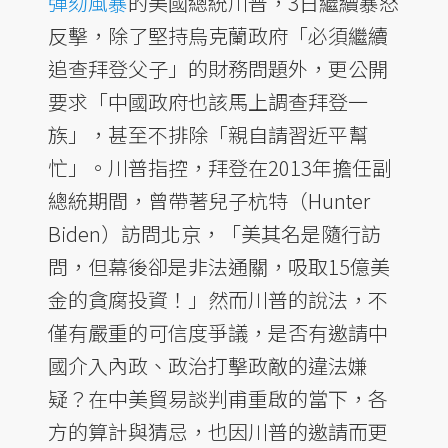
彈劾風暴
的美國總統川普，3日繼續暴怒
反擊，除了堅持烏克蘭政府「必須繼續
追查拜登父子」的財務問題外，更公開
要求「中國政府也該馬上調查拜登一
族」，甚至不排除「親自請習近平幫
忙」。川普指控，拜登在2013年擔任副
總統期間，曾帶著兒子杭特（Hunter
Biden）訪問北京，「美其名是隨行訪
問，但幕後卻是非法通關，吸取15億美
金的貪腐投資！」然而川普的說法，不
僅有嚴重的可信度爭議，是否有邀請中
國介入內政、政治打擊政敵的違法嫌
疑？在中美貿易談判甫重啟的當下，各
方的算計與猜忌，也因川普的邀請而更