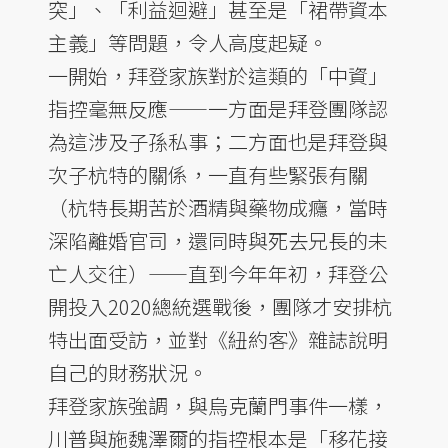
突」、「利益迴避」甚至是「裙帶資本
主義」等問題，令人高度起疑。
一開始，拜登家族對於這類的「中資」
指控毫無反應——一方面是拜登團隊認
為這涉及子孫私事；二方面也是拜登與
次子杭特的關係，一直有些緊張有關
（杭特長期苦於酒精與藥物成癮，當時
深陷離婚官司，還同時與死去兄長的未
亡人交往）——直到今年年初，拜登公
開投入2020總統選戰後，團隊才安排杭
特出面受訪，並對《紐約客》雜誌說明
自己的財務狀況。
拜登家族強調，與烏克蘭門事件一樣，
川普與施魏澤爾的指控根本是「移花接