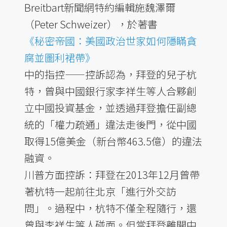
Breitbart新聞網特約編輯施魏澤爾
（Peter Schweizer），於著書
《秘密帝國：美國政治世家如何隱瞞貪
腐並圖利裙帶》
中的指控——控訴認為，拜登的兒子杭
特，曾與中國銀行家李祥生等人合夥創
立中國投資基金，並透過拜登擔任副總
統的「權力疏通」違法走後門，從中國
取得15億美金（新台幣463.5億）的違法
融資。
川普方面控訴：拜登在2013年12月曾帶
著杭特一起前往北京「進行外交訪
問」。過程中，杭特不僅全程隨行，還
曾與李祥生等人碰面。但當拜登離開中