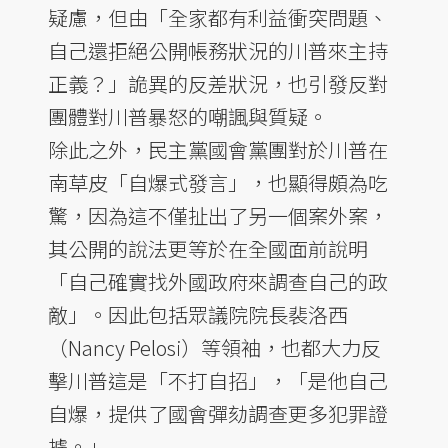
疑慮，但由「全家都有利益衝突問題、
自己還拒絕公開帳務狀況的川普來主持
正義？」詭異的反差狀況，也引發反對
團體對川普暴怒的嘲諷與質疑。
除此之外，民主黨國會黨團對於川普在
南草皮「自爆式發言」，也顯得頗為吃
驚，因為這不僅扯出了另一個案外案，
其公開的說法更等於在全國面前說明
「自己確實找外國政府來調查自己的政
敵」。因此包括眾議院院長裴洛西
（Nancy Pelosi）等領袖，也都大力反
擊川普這是「不打自招」，「是他自己
自爆，提供了國會彈劾調查更多犯罪證
據。」