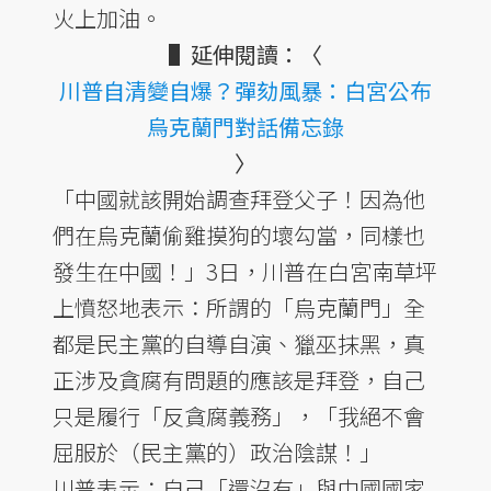
火上加油。
▌延伸閱讀：〈
川普自清變自爆？彈劾風暴：白宮公布
烏克蘭門對話備忘錄
〉
「中國就該開始調查拜登父子！因為他
們在烏克蘭偷雞摸狗的壞勾當，同樣也
發生在中國！」3日，川普在白宮南草坪
上憤怒地表示：所謂的「烏克蘭門」全
都是民主黨的自導自演、獵巫抹黑，真
正涉及貪腐有問題的應該是拜登，自己
只是履行「反貪腐義務」，「我絕不會
屈服於（民主黨的）政治陰謀！」
川普表示：自己「還沒有」與中國國家