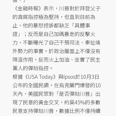
《金融時報》表示，川普對於拜登父子
的貪腐指控極為堅持，但直到目前為
止，他的暴怒控訴都缺乏「具體事
證」；反而是自己加碼暴走的反擊火
力，不斷曝光了自己干預司法、牽扯境
外勢力的事實。於政治層面上不僅沒有
降溫作用，反而火上加油、坐實了民主
黨人的彈劾指控。
根據《USA Today》與Ipsos於10月3日
公布的全國民調，在烏克蘭門爆發的10
天內，美國民眾對「是否彈劾川普」出
現了民意的黃金交叉，約莫45%的多數
民意支持彈劾川普，數據比例不僅持續