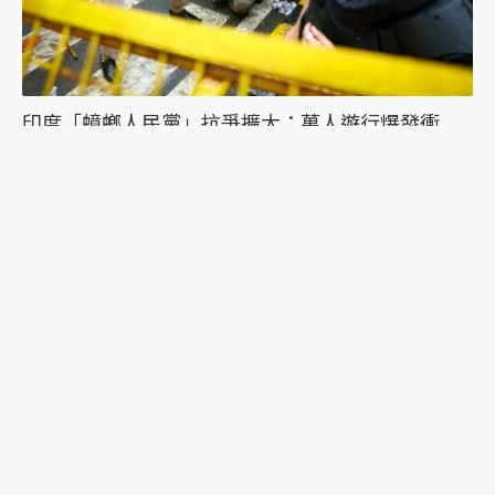
印度「蟑螂人民黨」抗爭擴大：萬人遊行爆發衝
突，絕食抗議者被帶走點燃眾怒