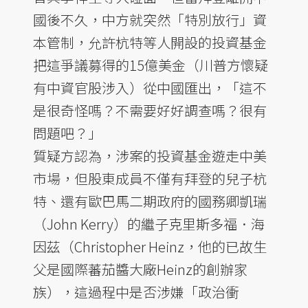
國後不久，中方就突然「特別放行」資
本管制，允許杭特等人開設的投資基金
把這爭議募得的15億美金（川普方懷疑
有中資官股涉入）從中國匯出，「這不
是很奇怪嗎？不需要好好調查嗎？很有
問題吧？」
質疑方認為，涉案的投資基金遊走中美
市場，但股東成員不僅有拜登的兒子杭
特、還有歐巴馬二期政府的國務卿凱瑞
（John Kerry）的繼子克里斯多福．海
因茲（Christopher Heinz，他的已故生
父是國際蕃茄醬大廠Heinz的創辦家
族），這過程中是否涉嫌「政治衝