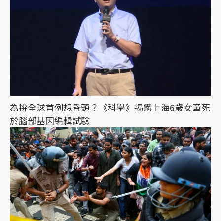
為拚全球首例想昏頭？《科學》揭露上海6歲女童死
於腦部基因編輯試驗