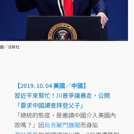
圖／法新社
【2019. 10. 04
美國
／
中國
】
習近平來幫忙！川普爭議暴走，公開
「要求中國調查拜登父子」
「總統的態度，是邀請中國介入美國內
政嗎？」因
烏克蘭門醜聞
而身陷