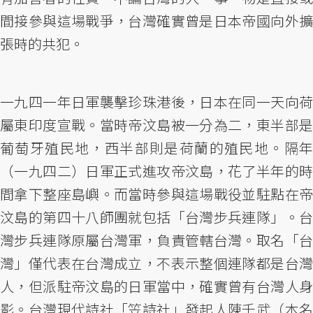
間接參與這場戰爭，台灣確實曾是日本帝國向外擴
張時的共犯。
一九四一年日軍襲擊珍珠港後，日本在同一天向荷
屬東印度宣戰。當時帝汶島被一分為二，東半部是
葡萄牙殖民地，西半部則是荷蘭的殖民地。隔年
（一九四二）日軍正式進攻帝汶島，花了半年的時
間拿下整座島嶼。而當時參與這場戰役並駐點在帝
汶島的第四十八師團就包括「台灣步兵連隊」。台
灣步兵連隊原屬台灣軍，負責管轄台灣。取名「台
灣」僅代表在台灣成立，不表示整個連隊都是台灣
人，但派駐帝汶島的日軍當中，確實曾有台灣人身
影。台灣現代詩社「笠詩社」發起人陳千武（本名