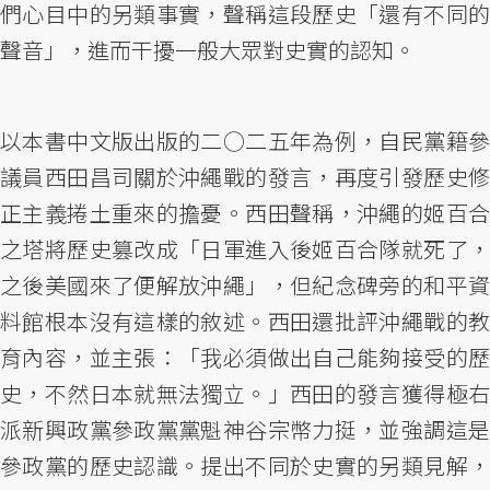
們心目中的另類事實，聲稱這段歷史「還有不同的
聲音」，進而干擾一般大眾對史實的認知。
以本書中文版出版的二○二五年為例，自民黨籍參
議員西田昌司關於沖繩戰的發言，再度引發歷史修
正主義捲土重來的擔憂。西田聲稱，沖繩的姬百合
之塔將歷史篡改成「日軍進入後姬百合隊就死了，
之後美國來了便解放沖繩」，但紀念碑旁的和平資
料館根本沒有這樣的敘述。西田還批評沖繩戰的教
育內容，並主張：「我必須做出自己能夠接受的歷
史，不然日本就無法獨立。」西田的發言獲得極右
派新興政黨參政黨黨魁神谷宗幣力挺，並強調這是
參政黨的歷史認識。提出不同於史實的另類見解，