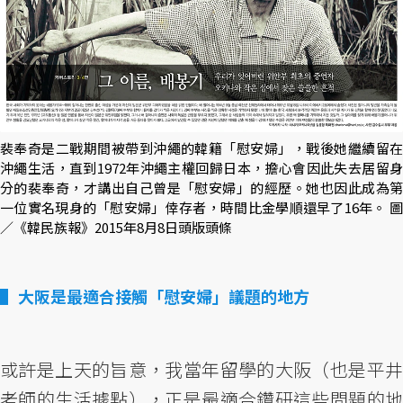
裴奉奇是二戰期間被帶到沖繩的韓籍「慰安婦」，戰後她繼續留在
沖繩生活，直到1972年沖繩主權回歸日本，擔心會因此失去居留身
分的裴奉奇，才講出自己曾是「慰安婦」的經歷。她也因此成為第
一位實名現身的「慰安婦」倖存者，時間比金學順還早了16年。 圖
／《韓民族報》2015年8月8日頭版頭條
大阪是最適合接觸「慰安婦」議題的地方
或許是上天的旨意，我當年留學的大阪（也是平井
老師的生活據點），正是最適合鑽研這些問題的地