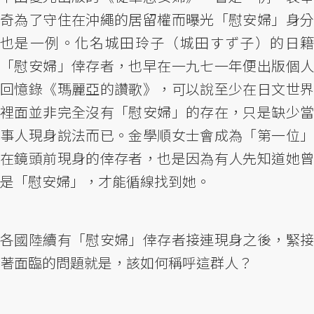
奇為了守住在沖繩的居留權而曝光「慰安婦」身分
也是一例。化名城田玲子（城田すず子）的日籍
「慰安婦」倖存者，也早在一九七一年便出版個人
回憶錄《瑪麗亞的讚歌》，可以說至少在日文世界
裡面並非完全沒有「慰安婦」的存在，只是缺少當
事人現身說法而已。金學順女士會成為「第一位」
在鏡頭前現身的倖存者，也是因為有人先知道她曾
是「慰安婦」，才能循線找到她。
各國陸續有「慰安婦」倖存者接連現身之後，緊接
著面臨的問題就是，該如何稱呼這群人？