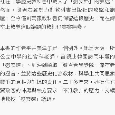
社在中學歷史教科書中載入了「慰安婦」的敘述。
然而，隨著右翼勢力對教科書出版社的攻擊和施
壓，至今僅剩兩家教科書仍保留這段歷史，而在課
堂上教導這個議題的教師也寥寥無幾。
本書的作者平井美津子是一個例外。她是大阪一所
公立中學的社會科老師，曾親赴韓國訪問年邁的
「慰安婦」、到沖繩聽取「姬百合學徒隊」倖存者
的證言，並將這些歷史化為教材，與學生共同思索
戰爭的真相與記憶的責任。二十多年來，她挺住右
翼政客的抹黑與校方要求「不准教」的壓力，持續
地教授「慰安婦」議題。