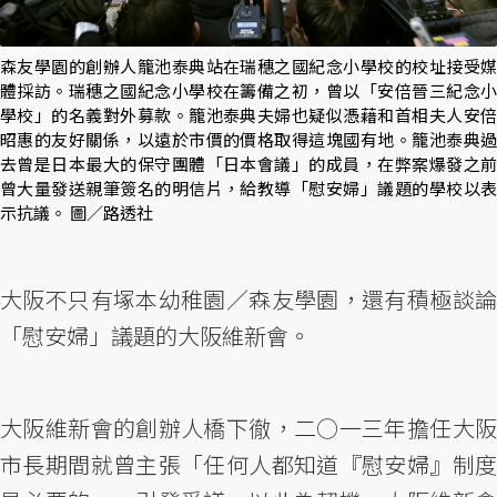
森友學園的創辦人籠池泰典站在瑞穗之國紀念小學校的校址接受媒
體採訪。瑞穗之國紀念小學校在籌備之初，曾以「安倍晉三紀念小
學校」的名義對外募款。籠池泰典夫婦也疑似憑藉和首相夫人安倍
昭惠的友好關係，以遠於市價的價格取得這塊國有地。籠池泰典過
去曾是日本最大的保守團體「日本會議」的成員，在弊案爆發之前
曾大量發送親筆簽名的明信片，給教導「慰安婦」議題的學校以表
示抗議。 圖／路透社
大阪不只有塚本幼稚園／森友學園，還有積極談論
「慰安婦」議題的大阪維新會。
大阪維新會的創辦人橋下徹，二○一三年擔任大阪
市長期間就曾主張「任何人都知道『慰安婦』制度