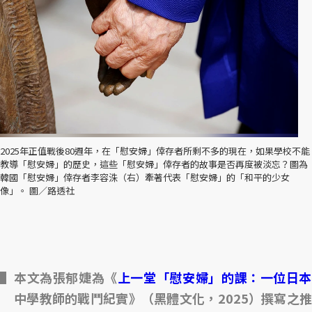
2025年正值戰後80週年，在「慰安婦」倖存者所剩不多的現在，如果學校不能
教導「慰安婦」的歷史，這些「慰安婦」倖存者的故事是否再度被淡忘？圖為
韓國「慰安婦」倖存者李容洙（右）牽著代表「慰安婦」的「和平的少女
像」。 圖／路透社
本文為張郁婕為《
上一堂「慰安婦」的課：一位
日
中學教師的戰鬥紀實》（黑體文化，2025）撰寫之推