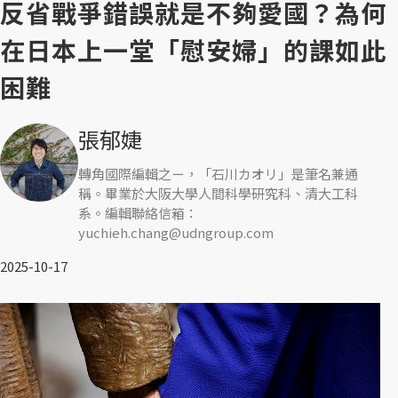
反省戰爭錯誤就是不夠愛國？為何
在日本上一堂「慰安婦」的課如此
困難
張郁婕
轉角國際編輯之ㄧ，「石川カオリ」是筆名兼通
稱。畢業於大阪大學人間科學研究科、清大工科
系。編輯聯絡信箱：
yuchieh.chang@udngroup.com
2025-10-17