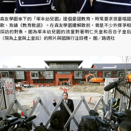
森友學園傘下的「塚本幼兒園」提倡愛國教育，時常要求孩童唱國
歌、背誦《教育敕語》。在森友學園遭解散前，曾是不少外媒爭相
採訪的對象。圖為塚本幼兒園的孩童對著明仁天皇和百合子皇后
（現為上皇與上皇后）的照片與國旗行注目禮。 圖／路透社