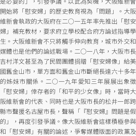
是必要的」，引發爭議。以此為契機，大阪維新會
開始將「慰安婦」的歷史教育視為「問題」。大阪
維新會執政的大阪府在二○一五年率先推出「慰安
婦」補充教材，要求府立學校配合府方論述指導學
生。大阪維新會不只將觸手伸向教育，城市外交和
媒體也是他們的論述戰場。二○一八年，大阪市長
吉村洋文甚至為了民間團體捐贈「慰安婦像」給美
國舊金山市，單方面和舊金山市斷絕長達六十多年
的姊妹市關係。二○一九年愛知三年展展出象徵
「慰安婦」倖存者的「和平的少女像」時，當時大
阪維新會的代表、同時也是大阪市長的松井一郎跨
縣市聲援名古屋市長，聲稱「『慰安婦』問題是假
的」，再度引發爭議。像大阪維新會這樣積極參與
和「慰安婦」有關的論述，爭奪媒體版面的政黨及