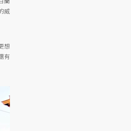
似白蘭
的威
更想
還有