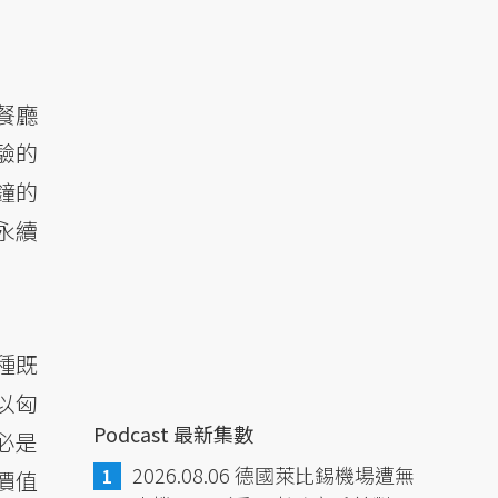
餐廳
驗的
分鐘的
永續
種既
以匈
Podcast 最新集數
必是
2026.08.06 德國萊比錫機場遭無
價值