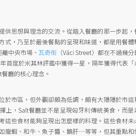
提供思想與理念的交流。從踏入餐廳的那一步起，
方式，乃至於最後餐點的呈現和味道，都是用餐體
距離中央市場、
瓦奇街
（Váci Street）都在不過幾
021年首度於米其林評鑑中獲得一星，隔年獲得代表「
lt餐廳的核心理念。
位於市區，但外觀卻頗為低調，頗有大隱隱於市這
上，Salt餐廳並不是呈現匈牙利傳統美食，而是
考這些食材能夠呈現出怎麼樣的料理。這些食材未
如龍蝦、和牛、魚子醬、鵝肝…等等，但其重點和