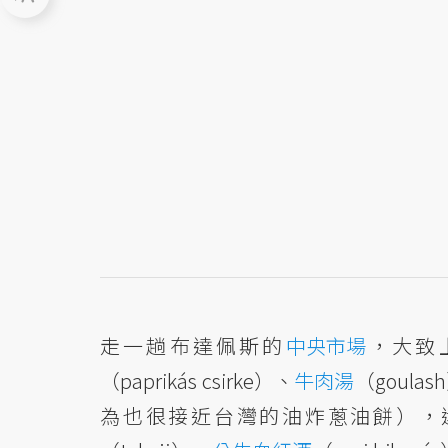
走一趟布達佩斯的
中央市場
，大致
（paprikás csirke）、
牛肉湯
（goulas
為也很接近台灣的油炸蔥油餅），