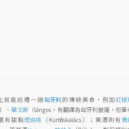
上就能巡禮一趟
匈牙利
的傳統美食，例如
紅椒
h）、
蘭戈斯
（lángos，有翻譯為匈牙利披薩，但筆
還有甜點
煙囪捲
（Kürtőskalács）；美酒則有
貴