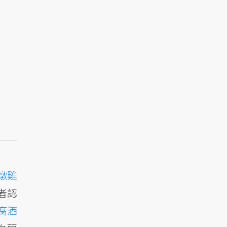
燉雞
者認
腐酒