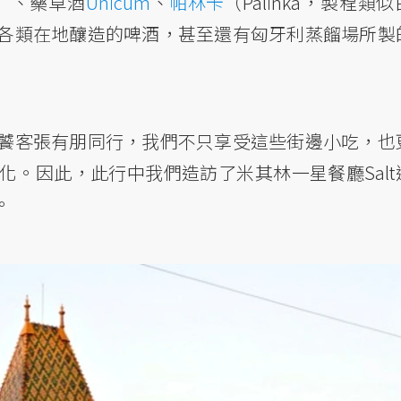
vér）、藥草酒
Unicum
、
帕林卡
（Pálinka，製程類
各類在地釀造的啤酒，甚至還有匈牙利蒸餾場所製
饕客張有朋同行，我們不只享受這些街邊小吃，也
。因此，此行中我們造訪了米其林一星餐廳Salt
。