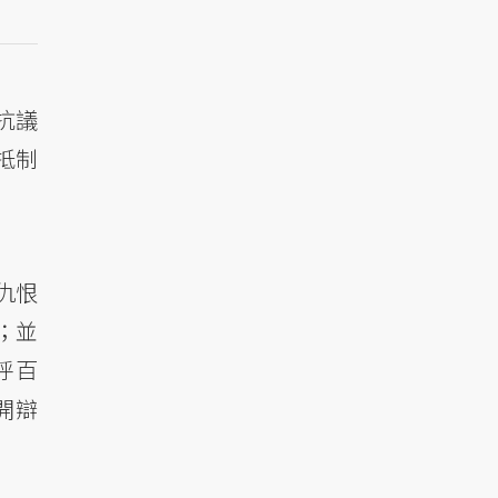
抗議
抵制
仇恨
；並
呼百
開辯