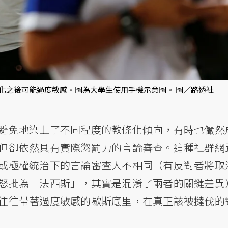
化之後可能過度敏感。圖為大學生使用手機示意圖。 圖／路透社
避免地染上了不同程度的教條化傾向，有時也儼然
但卻依然具有實際懲罰力的言論審查。這種社群網
或極權統治下的言論審查大不相同（有反對者將取
怒批為「法西斯」，其實是混淆了兩者的關鍵差異
往往帶著過度敏感的歇斯底里，在真正該被撻伐的
—