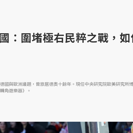
國：圍堵極右民粹之戰，如
德國與歐洲議題，曾旅居德奧十餘年。現任中央研究院歐美研究所
轉角遊樂器》。