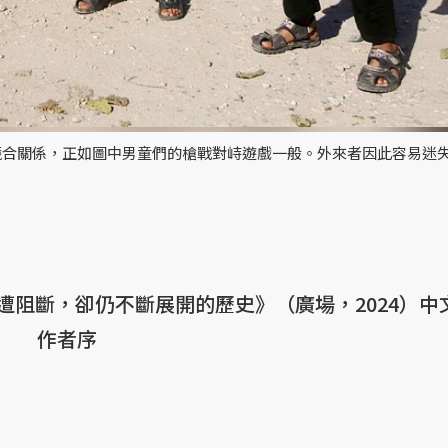
競合關係，正如圖中男童們的槍戰對峙遊戲一般。外來者因此容易迷
遭阻斷，卻仍不斷展開的歷史》（廣場，2024）中
作者序