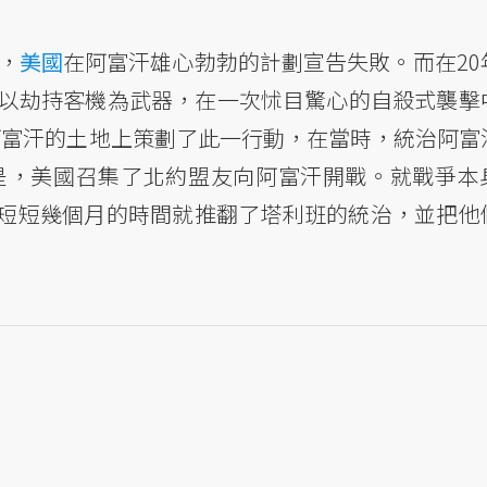
，
美國
在阿富汗雄心勃勃的計劃宣告失敗。而在20
怖分子以劫持客機為武器，在一次怵目驚心的自殺式襲擊
在阿富汗的土地上策劃了此一行動，在當時，統治阿富
。於是，美國召集了北約盟友向阿富汗開戰。就戰爭本
短短幾個月的時間就推翻了塔利班的統治，並把他