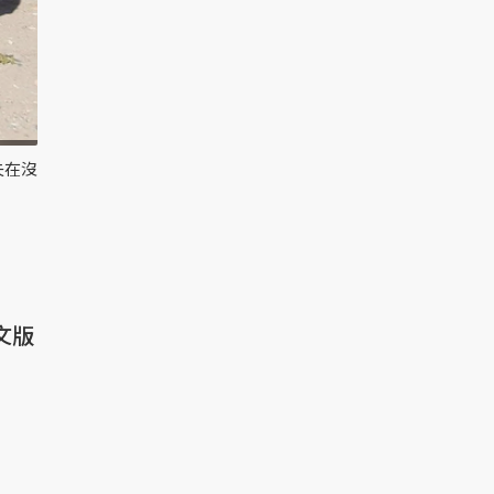
失在沒
文版