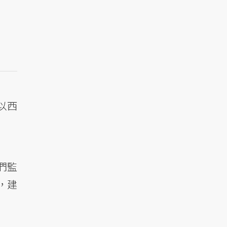
以西
們監
，建