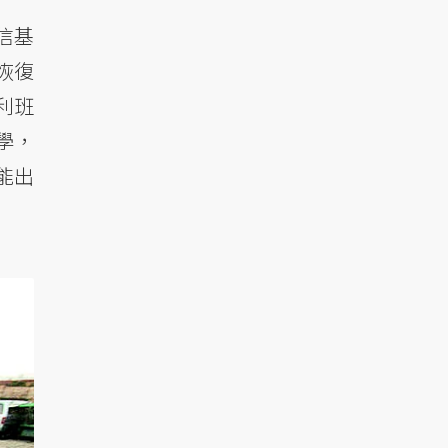
信基
恢復
利班
學，
能出