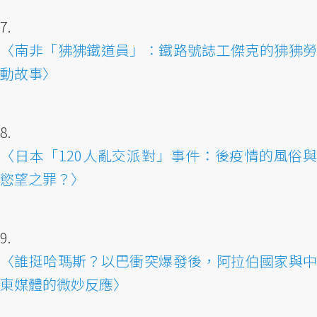
7.
〈南非「狒狒鐵道員」：鐵路號誌工傑克的狒狒勞
動故事〉
8.
〈日本「120人亂交派對」事件：後疫情的風俗與
慾望之罪？〉
9.
〈誰挺哈瑪斯？以巴衝突爆發後，阿拉伯國家與中
東媒體的微妙反應〉