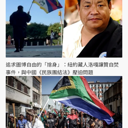
追求圖博自由的「捨身」：紐約藏人洛嘎讓贊自焚
事件，與中國《民族團結法》壓迫問題