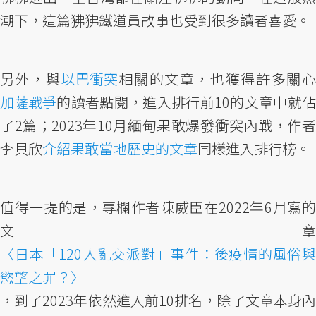
潮下，這篇狒狒鐵道員故事也受到很多讀者喜愛。
另外，與
以巴衝突
相關的文章，也獲得許多關
加薩戰爭
的讀者點閱，進入排行前10的文章中就佔
了2篇；2023年10月緬甸果敢爆發衝突內戰，作者
李貝欣
介紹果敢當地歷史的文章
同樣進入排行榜。
值得一提的是，專欄作者陳威臣在2022年6月寫的
文章
〈日本「120人亂交派對」事件：後疫情的風俗與
慾望之罪？〉
，到了2023年依然進入前10排名，除了文章本身內