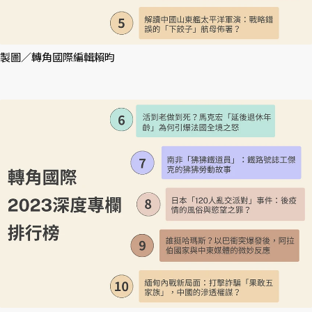
製圖／轉角國際編輯賴昀