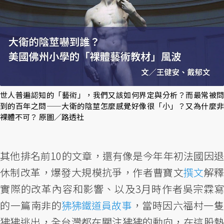
世人普遍認知的「藝術」，我們又該如何界定與分析？而最常被問
到的百年之問——大衛的陰莖怎麼感覺好像很「小」？又為什麼非
裸體不可？ 原圖／路透社
其他排名前10的文章，還有像是今年年初法國因退
休制改革，爆發大規模抗爭，作者曹寶文
撰文
解
實際的改革內容和影響、以及3月時作者吳宗霖寫
的一篇南非的
狒狒鐵道員故事
，當時因六福村一
狒狒逃出，全台灣都在關注狒狒的動向，在這股熱