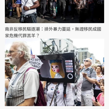
南非反移民驅逐潮：排外暴力蔓延，無證移民成國
家危機代罪羔羊？