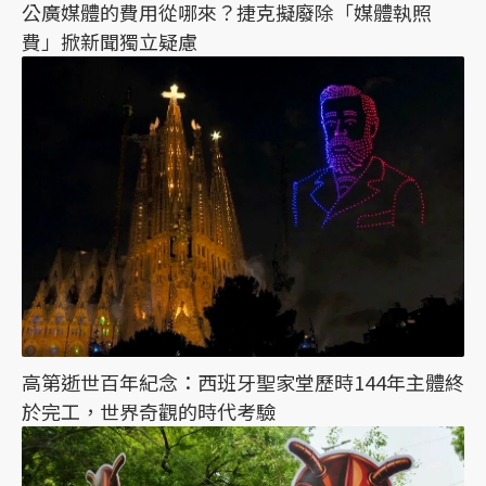
公廣媒體的費用從哪來？捷克擬廢除「媒體執照
費」掀新聞獨立疑慮
高第逝世百年紀念：西班牙聖家堂歷時144年主體終
於完工，世界奇觀的時代考驗