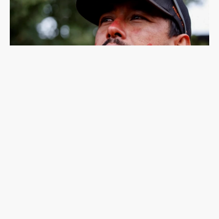
尼泊爾登山家普爾加遇雪崩罹難：輝煌與爭議的攀
登人生