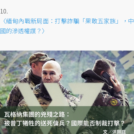
10.
〈緬甸內戰新局面：打擊詐騙「果敢五家族」，中
國的滲透權謀？〉