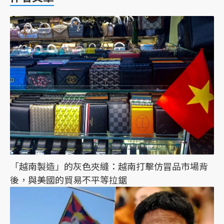
「越南製造」的灰色夾縫：越南打擊仿冒品市場背
後，與美國的貿易不平等拉鋸