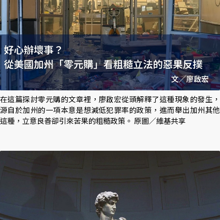
在這篇探討零元購的文章裡，廖啟宏從頭解釋了這種現象的發生，
源自於加州的一項本意是想減低犯罪率的政策，進而舉出加州其他
這種，立意良善卻引來苦果的粗糙政策。 原圖／維基共享