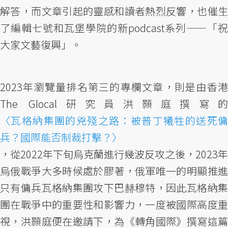
解答，而文章引起的靈感和讀者熱烈反響，也催生
了編輯七號和瓦堡學院的新podcast系列——「祝
大家文藝復興」。
2023年瀏覽量排名第三的專欄文章，則是由香港
The Glocal研究員洪顥庭撰寫的
〈瓦格納集團的兇殘之路：被普丁犧牲的送死傭
兵？國際能否制裁打擊？〉
，從2022年下旬烏克蘭進行幾波反攻之後，2023年
烏俄戰爭大多時候處於膠著，俄軍唯一的明顯推進
只有傭兵瓦格納集團攻下巴赫穆特，因此瓦格納集
團在戰爭中的重要性和影響力，一度被國際高度重
視，洪顥庭便在邀請下，為《轉角國際》撰寫這篇