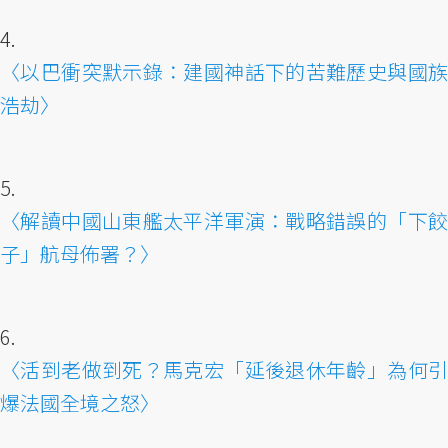
4.
〈以巴衝突默示錄：建國神話下的苦難歷史與國族
浩劫〉
5.
〈解讀中國山東艦太平洋軍演：戰略錯誤的「下餃
子」航母佈署？〉
6.
〈活到老做到死？馬克宏「延後退休年齡」為何引
爆法國全境之怒〉