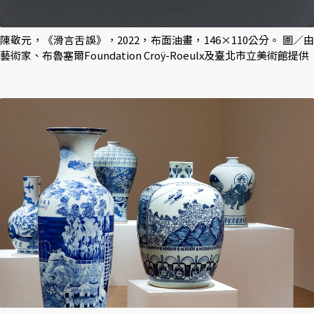
陳敬元，《滑言舌誤》，2022，布面油畫，146×110公分。 圖／由
藝術家、布魯塞爾Foundation Croÿ-Roeulx及臺北市立美術館提供