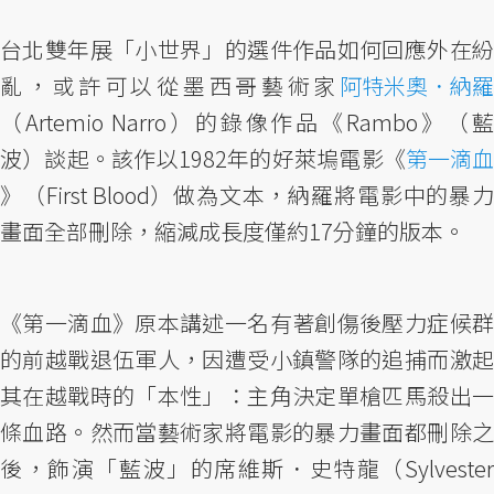
台北雙年展「小世界」的選件作品如何回應外在紛
亂，或許可以從墨西哥藝術家
阿特米奧．納羅
（Artemio Narro）的錄像作品《Rambo》（藍
波）談起。該作以1982年的好萊塢電影《
第一滴血
》（First Blood）做為文本，納羅將電影中的暴力
畫面全部刪除，縮減成長度僅約17分鐘的版本。
《第一滴血》原本講述一名有著創傷後壓力症候群
的前越戰退伍軍人，因遭受小鎮警隊的追捕而激起
其在越戰時的「本性」：主角決定單槍匹馬殺出一
條血路。然而當藝術家將電影的暴力畫面都刪除之
後，飾演「藍波」的席維斯．史特龍（Sylvester