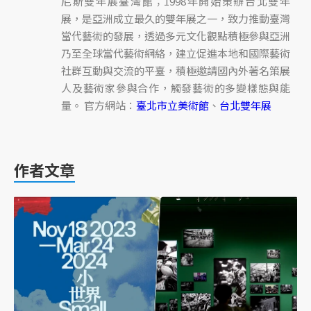
尼斯雙年展臺灣館；1998年開始策辦台北雙年
展，是亞洲成立最久的雙年展之一，致力推動臺灣
當代藝術的發展，透過多元文化觀點積極參與亞洲
乃至全球當代藝術網絡，建立促進本地和國際藝術
社群互動與交流的平臺，積極邀請國內外著名策展
人及藝術家參與合作，觸發藝術的多變樣態與能
量。 官方網站：
臺北市立美術館
、
台北雙年展
作者文章