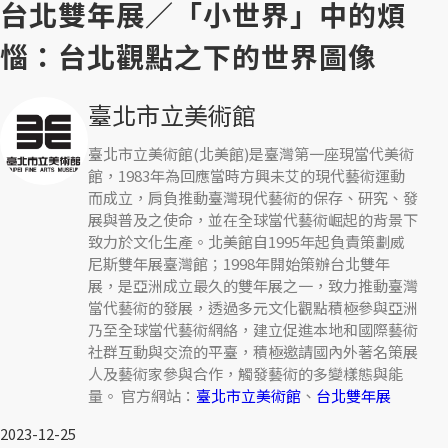
台北雙年展／「小世界」中的煩
惱：台北觀點之下的世界圖像
臺北市立美術館
臺北市立美術館(北美館)是臺灣第一座現當代美術
館，1983年為回應當時方興未艾的現代藝術運動
而成立，肩負推動臺灣現代藝術的保存、研究、發
展與普及之使命，並在全球當代藝術崛起的背景下
致力於文化生產。北美館自1995年起負責策劃威
尼斯雙年展臺灣館；1998年開始策辦台北雙年
展，是亞洲成立最久的雙年展之一，致力推動臺灣
當代藝術的發展，透過多元文化觀點積極參與亞洲
乃至全球當代藝術網絡，建立促進本地和國際藝術
社群互動與交流的平臺，積極邀請國內外著名策展
人及藝術家參與合作，觸發藝術的多變樣態與能
量。 官方網站：
臺北市立美術館
、
台北雙年展
2023-12-25