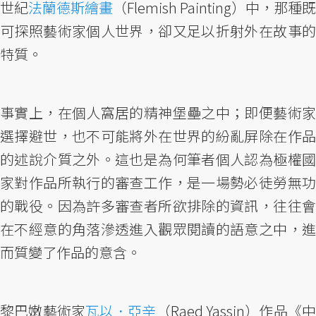
世紀
法蘭德斯繪畫
（Flemish Painting）中，那種既
可探照藝術家個人世界，卻又足以折射外在故事的
特質。
事實上，在個人窩居的精神堡壘之中；即便藝術家
選擇避世，也不可能將外在世界的紛亂屏除在作品
的述說介質之外。這也是為何筆者個人認為極權國
家對作品所執行的審查工作，是一場勢必徒勞無功
的戰役。因為許多審查者所欲排除的資訊，往往會
在不經意的角落滲透進入觀眾閱讀的語意之中，進
而質變了作品的意含。
黎巴嫩藝術家
瓦以．亞辛
（Raed Yassin）作品《