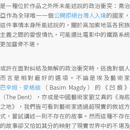
是一種位於作品之外所未能述說的政治衝突：喬治
亞作為全球唯一一個
公開拒絕台灣人入境
的國家
這件事情本身所能述說的，關於高加索地區各民族
主義之間的愛恨情仇，可能還比電影中的鐵路系統
更加露骨不堪。
或許在面對糾結及無解的政治衝突時，逃逸對個人
而言是相對最好的選項。不論是埃及藝術家
巴辛姆．麥格迪
（Basim Magdy）的《凹痕》
（The Dent），亦或是中國藝術家劉艾真的《海底
之地》，我們皆可看到藝術家透過超現實的敘述方
式，嘗試講述一則不存在的故事。然而這種不存在
的故事卻又恰如其分的映射了現實世界中的不堪及