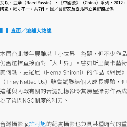
瓦以．亞辛（Raed Yassin），《中國瓷》（China）系列，2012，
陶瓷，尺寸不一，共7件。 圖／藝術家及臺北市立美術館提供
▌直面／逃離大敘述
本屆台北雙年展雖以「小世界」為題，但不少作品
仍舊選擇直接面對「大世界」。譬如斯里蘭卡藝術
家何瑪．史羅尼（Hema Shironi）的作品《網民》
（They Netted Us）雖嘗試聯結個人成長經驗，但
這種與內戰有關的苦澀記憶卻令其房屋攝影作品成
為了質問NGO制度的利刃。
台灣攝影家
許村旭
的紀實攝影也兼具某種時代的