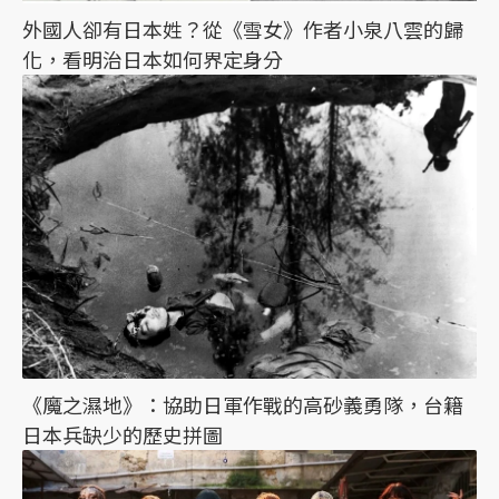
外國人卻有日本姓？從《雪女》作者小泉八雲的歸
化，看明治日本如何界定身分
《魔之濕地》：協助日軍作戰的高砂義勇隊，台籍
日本兵缺少的歷史拼圖