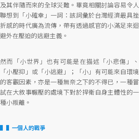
及其伴隨而來的全球災難。畢竟相關討論容易令人
聯想到「小確幸」一詞：該詞彙於台灣經濟最具挫
折感的時代廣為流傳，帶有透過感官的小滿足來迴
避外在壓迫的逃避主義。
然而「小世界」也有可能是在描述「小悲傷」、
「小壓抑」或「小逃避」；「小」有可能來自環境
的客觀因素，亦是一種無奈之下的不得已，一種嘗
試在大敘事輾壓的處境下對於捍衛自身主體性的一
種小叛離。
▌一個人的戰爭