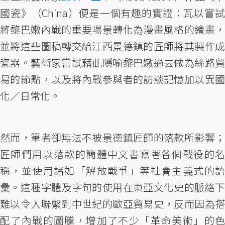
國瓷》（China）便是一個有趣的實證：瓦以嘗試
將黎巴嫩內戰的重要場景轉化為漫畫風格的繪畫，
並將這些圖稿轉交給江西景德鎮的匠師將其製作成
瓷器。藝術家嘗試藉此隱喻黎巴嫩過去做為絲路貿
易的節點，以及將內戰參與者的訪談記憶加以異國
化／日常化。
然而，筆者卻無法不被景德鎮匠師的落款所影響；
匠師們用以落款的簡體中文書寫著各個戰役的名
稱，並使用諸如「解放戰爭」等社會主義式的語
彙。這種字體及字句的使用在東亞文化史的脈絡下
難以令人聯繫到中世紀的歐亞貿易史，反而因為搭
配了內戰的圖騰，增加了不少「革命美術」的色