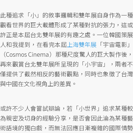
此種追求「小」的敘事邏輯和雙年展自身作為一種
觀看世界的巨大載體形成了某種對抗的張力，這或
許正是本屆台北雙年展的有趣之處。一位韓國策展
人和我提到，在看完本屆
上海雙年展
「宇宙電影
（Cosmos Cinema）那種尺度驚人的巨大製作後，
再來觀賞台北雙年展所呈現的「小宇宙」，兩者不
僅提供了截然相反的藝術觀點，同時也象徵了台灣
與中國在文化視角上的差異。
或許不少人會嘗試辯論，若「小世界」追求某種較
為親密及切身的經驗分享，是否會因此淪為某種藝
術語境的獨白戲，而無法回應日漸複雜的國際情勢