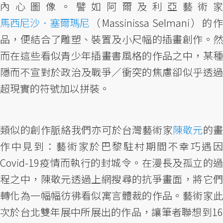
內心圖像。譬如阿爾及利亞藝術家
馬西尼沙．塞爾瑪尼
（Massinissa Selmani）的作
品，便結合了雕塑、裝置及小尺幅的插畫創作。然
而在這些看似青少年插畫書風格的作品之中，某種
隱而不宣對於政治及戰爭／衝突的焦慮卻似乎透過
超現實的符號加以拼裝。
類似的創作脈絡我們亦可於台灣藝術家
陳敬元
的
作中見到：藝術家於巴黎駐村期間不幸巧遇因
Covid-19疫情而執行的封城令。在漫長及孤立的過
程之中，陳敬元透過上網搜尋的抗爭畫面，將它們
轉化為一幅幅彷彿看似寓言體裁的作品。藝術家此
次於台北雙年展中所展出的作品，讓筆者聯想到16