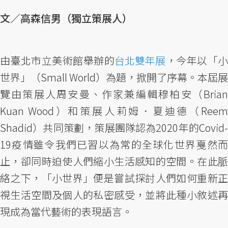
文／高森信男（獨立策展人）
由臺北市立美術館舉辦的
台北雙年展
，今年以「
世界」（Small World）為題，掀開了序幕。本屆展
覽由策展人周安曼、作家兼編輯穆柏安（Brian
Kuan Wood）和策展人莉姆．夏迪德（Reem
Shadid）共同策劃，策展團隊認為2020年的Covid-
19疫情雖令我們已習以為常的全球化世界戛然而
止，卻同時迫使人們縮小生活感知的空間。在此脈
絡之下，「小世界」便是嘗試探討人們如何重新正
視生活空間及個人的私密感受，並將此種小敘述再
現成為當代藝術的表現語言。