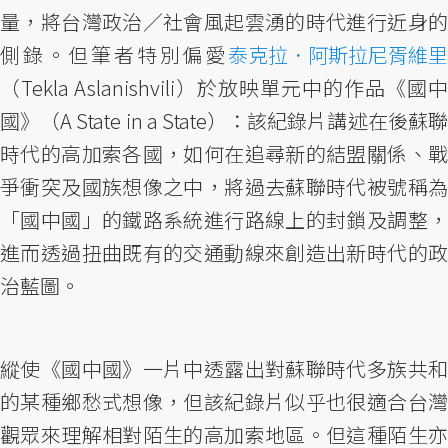
量，將台灣政治／社會風起雲湧的時代進行近身的
側錄。但筆者特別偏愛
泰克拉．阿斯拉尼胥維里
（Tekla Aslanishvili）於放映單元中的作品《國中
國》（A State in a State）：該紀錄片講述在後蘇聯
時代的高加索各國，如何在追尋新的結盟關係、戰
爭衝突及國族想像之中，將過去蘇聯時代被號稱為
「國中國」的鐵路系統進行路線上的封鎖及調整，
進而透過扭曲既有的交通動線來創造出新時代的政
治藍圖。
縱使《國中國》一片中透露出對蘇聯時代多族共和
的某種鄉愁式想像，但該紀錄片似乎也很適合台灣
觀眾來理解相對陌生的高加索地區。但這種陌生亦