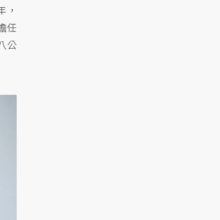
年，
擔任
八公