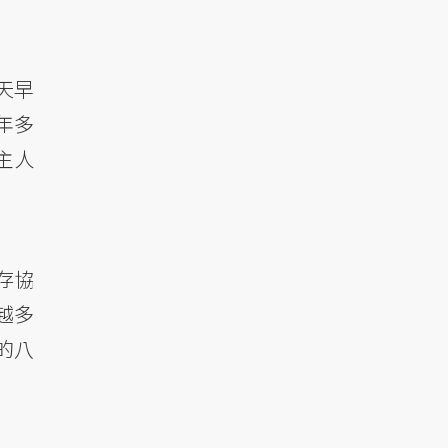
天早
年多
主人
存協
越多
的八