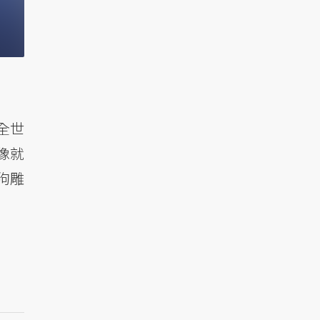
全世
像就
狗雕