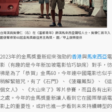
台灣演員吳慷仁（右）在《富都青年》飾演馬來西亞聾啞人士。吳慷仁首次入
圍便奪得第60屆金馬獎最佳男主角獎。 圖／甲上娛樂提供
2023年的金馬獎重新迎來強勁的
香港
與
馬來西亞
電
影（有趣的是今年新加坡電影恰巧缺席）對手，彷
彿是為了「恭賀」金馬60，今年連中國電影也似乎
稍解緊箍咒，有了《石門》、《菠蘿鳳梨》、《這
個女人》、《大山來了》等片參賽，而且各有出彩
之處。今年的金馬獎重新讓人看到它在國際華語電
影上的重要性，或許也進一步看到未來持續轉型的