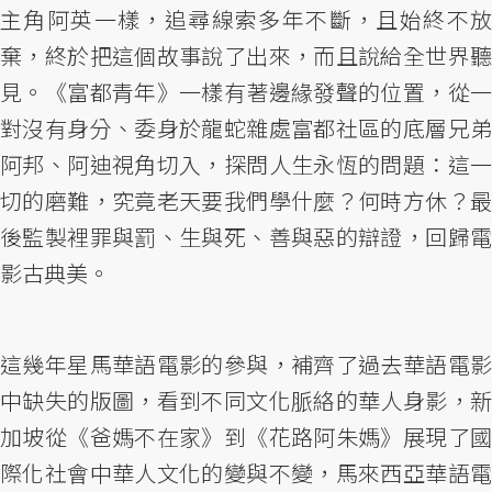
主角阿英一樣，追尋線索多年不斷，且始終不放
棄，終於把這個故事說了出來，而且說給全世界聽
見。《富都青年》一樣有著邊緣發聲的位置，從一
對沒有身分、委身於龍蛇雜處富都社區的底層兄弟
阿邦、阿迪視角切入，探問人生永恆的問題：這一
切的磨難，究竟老天要我們學什麼？何時方休？最
後監製裡罪與罰、生與死、善與惡的辯證，回歸電
影古典美。
這幾年星馬華語電影的參與，補齊了過去華語電影
中缺失的版圖，看到不同文化脈絡的華人身影，新
加坡從《爸媽不在家》到《花路阿朱媽》展現了國
際化社會中華人文化的變與不變，馬來西亞華語電