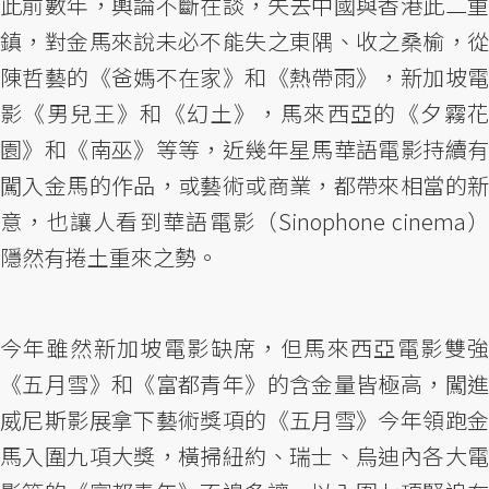
此前數年，輿論不斷在談，失去中國與香港此二重
鎮，對金馬來說未必不能失之東隅、收之桑榆，從
陳哲藝的《爸媽不在家》和《熱帶雨》，新加坡電
影《男兒王》和《幻土》，馬來西亞的《夕霧花
園》和《南巫》等等，近幾年星馬華語電影持續有
闖入金馬的作品，或藝術或商業，都帶來相當的新
意，也讓人看到華語電影（Sinophone cinema）
隱然有捲土重來之勢。
今年雖然新加坡電影缺席，但馬來西亞電影雙強
《五月雪》和《富都青年》的含金量皆極高，闖進
威尼斯影展拿下藝術獎項的《五月雪》今年領跑金
馬入圍九項大獎，橫掃紐約、瑞士、烏迪內各大電