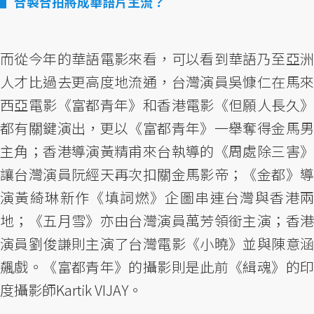
合製合拍將成華語片主流？
而從今年的華語電影來看，可以看到華語乃至亞洲
人才比過去更高度地流通，台灣演員吳慷仁在馬來
西亞電影《富都青年》和香港電影《但願人長久》
都有關鍵演出，更以《富都青年》一舉奪得金馬男
主角；香港導演黃精甫來台執導的《周處除三害》
讓台灣演員阮經天再次扣關金馬影帝；《金都》導
演黃綺琳新作《填詞燃》企圖串連台灣與香港兩
地；《五月雪》亦由台灣演員萬芳領銜主演；香港
演員劉俊謙則主演了台灣電影《小曉》並與陳意涵
飆戲。《富都青年》的攝影則是此前《緝魂》的印
度攝影師Kartik VIJAY。