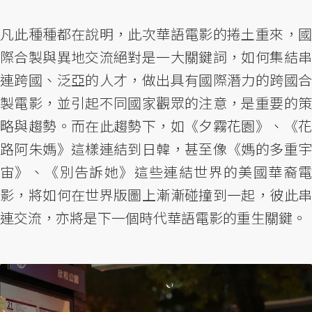
凡此種種都在說明，此次華語電影的捲土重來，國
際合製與異地交流絕對是一大關鍵詞，如何集結串
連跨國、泛亞的人才，做出具有國際潛力的跨國合
製電影，並引起不同國家觀眾的注意，是重要的策
略與趨勢。而在此趨勢下，如《夕霧花園》、《花
路阿朱媽》這樣連結到日韓，甚至像《媽的多重宇
宙》、《別告訴她》這些連結世界的美國華裔電
影，將如何在世界版圖上漸漸碰撞到一起，彼此串
連交流，亦將是下一個時代華語電影的重生關鍵。