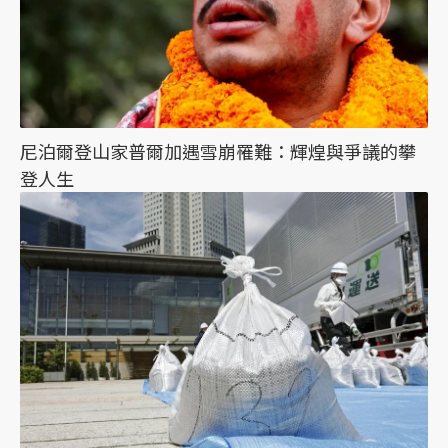
尼泊爾登山家普爾加遇雪崩罹難：輝煌與爭議的攀
登人生