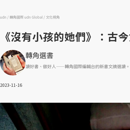
udn
轉角國際 udn Global
文化視角
《沒有小孩的她們》：古今
轉角選書
讀好書、做好人——轉角國際編輯台的新書文摘選讀。
2023-11-16