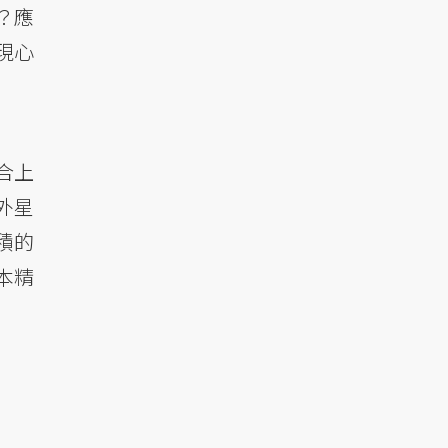
？應
現心
合上
外星
積的
本精