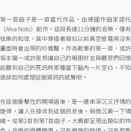
第一首曲子是一首當代作品，由德國作曲家諾托
（Alva Noto）創作。這段長達11分鐘的音樂，僅有
弦樂的和弦，其中穿插著類似以前真空管電視沒有
畫面時會出現的吵雜聲。作為歌單的第一首，或許
坂本龍一或許是想讓自己的親朋好友與聽眾們回憶
起聽到自己的死訊時那種當下腦內一片空白，不知
道該如何處理這個資訊的感覺吧。
在這個衝擊性的開場過後，是一連串深沉又抒情的
旋律，讓人在接收到這個訊息後，稍微沉澱一下情
緒。從第2首到第7首曲子，大概都呈現出類似的特
色，音樂的織體簡單，沒有複雜的旋律，沒有歇斯