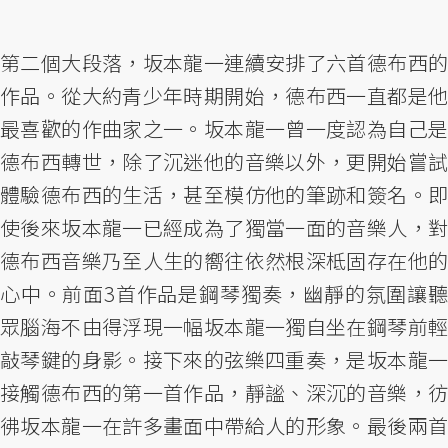
第二個大段落，坂本龍一連續安排了六首德布西的
作品。從大約青少年時期開始，德布西一直都是他
最喜歡的作曲家之一。坂本龍一曾一度認為自己是
德布西轉世，除了沉迷他的音樂以外，更開始嘗試
體驗德布西的生活，甚至模仿他的筆跡和簽名。即
使後來坂本龍一已經成為了獨當一面的音樂人，對
德布西音樂乃至人生的嚮往依然根深柢固存在他的
心中。前面3首作品是鋼琴獨奏，幽靜的氛圍讓聽
眾腦海不由得浮現一幅坂本龍一獨自坐在鋼琴前輕
敲琴鍵的身影。接下來的弦樂四重奏，是坂本龍一
接觸德布西的第一首作品，靜謐、深沉的音樂，彷
彿坂本龍一在許多畫面中帶給人的形象。最後兩首