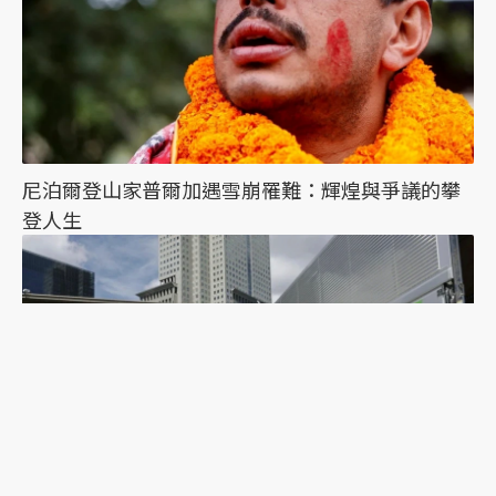
尼泊爾登山家普爾加遇雪崩罹難：輝煌與爭議的攀
登人生