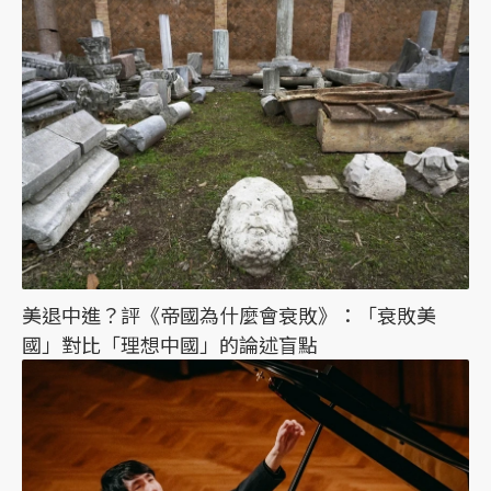
美退中進？評《帝國為什麼會衰敗》：「衰敗美
國」對比「理想中國」的論述盲點