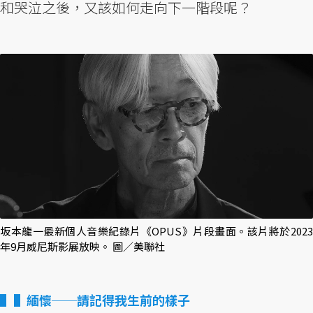
和哭泣之後，又該如何走向下一階段呢？
坂本龍一最新個人音樂紀錄片《OPUS》片段畫面。該片將於2023
年9月威尼斯影展放映。 圖／美聯社
▌緬懷──請記得我生前的樣子