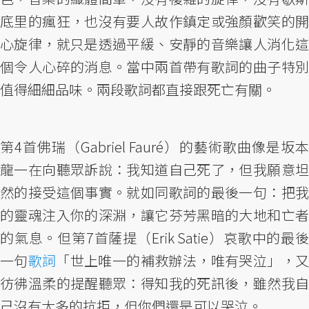
底里的瘋狂，也沒有要人故作鎮定或強顏歡笑的開
心旋律，就只是透過平緩、安靜的音樂讓人消化這
個令人心碎的消息。當中兩首帶有歌詞的曲子特別
值得細細品味。兩段歌詞都直接跟死亡有關。
第4首佛瑞（Gabriel Fauré）的藝術歌曲像是坂本
龍一在向聽眾訴說：我知道自己死了，但我願意坦
然的接受這個事實。就如同歌詞的最後一句：把我
的靈魂注入你的深淵，讓它芬芳黑暗的大地和亡者
的氣息。但第7首薩提（Erik Satie）哀歌中的最後
一句
歌詞
「世上唯一的補救辦法，唯有哭泣」，
彷彿溫柔的提醒聽眾：得知我的死訊後，雖然我自
己沒有太多的抗拒，但你們還是可以哭泣。