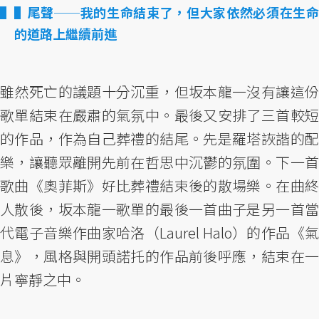
▌尾聲──我的生命結束了，但大家依然必須在生命
的道路上繼續前進
雖然死亡的議題十分沉重，但坂本龍一沒有讓這份
歌單結束在嚴肅的氣氛中。最後又安排了三首較短
的作品，作為自己葬禮的結尾。先是羅塔詼諧的配
樂，讓聽眾離開先前在哲思中沉鬱的氛圍。下一首
歌曲《奧菲斯》好比葬禮結束後的散場樂。在曲終
人散後，坂本龍一歌單的最後一首曲子是另一首當
代電子音樂作曲家哈洛（Laurel Halo）的作品《氣
息》，風格與開頭諾托的作品前後呼應，結束在一
片寧靜之中。