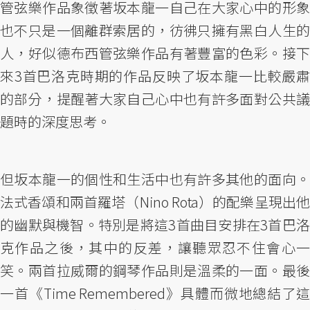
管弦樂作品象徵著坂本龍一自己在大家心中的形象
也不只是一個離群索居的，彷彿只擁有黑白人生的
人，好似德布西管弦樂作品有著豐富的色彩。接下
來3首巴洛克時期的作品反映了坂本龍一比較嚴肅
的部分，提醒著大家自己心中也有許多面對公共議
題時的深度思考。
但坂本龍一的個性和生活中也有許多其他的面向。
法式香頌和兩首羅塔（Nino Rota）的配樂呈現出他
的幽默與機智。特別是將這3首曲目安排在3首巴洛
克作品之後，其中的反差，讓聽眾忍不住會心一
笑。兩首拉威爾的鋼琴作品則是溫柔的一面。最後
一首《Time Remembered》具體而微地總結了這