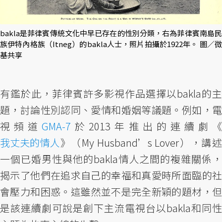
bakla是菲律賓傳統文化中早已存在的性別分類，右為菲律賓南島民
族伊特內格族（Itneg）的bakla人士，照片拍攝於1922年。 圖／微
基共享
有鑑於此，菲律賓許多影視作品選擇以bakla的主
題，討論性別認同、愛情和婚姻等議題。例如，電
視頻道
GMA-7
於2013年推出的連續劇
我丈夫的情人
》（My Husband’s Lover），講述
一個已婚男性與他的bakla情人之間的複雜關係，
揭示了他們在追求自己的幸福和真愛時所面臨的社
會壓力和困惑。這雖然並不是完全新穎的題材，但
是該連續劇可說是創下主流電視台以bakla和同性