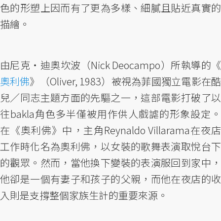
色的形塑上因而有了更為多樣、細膩且貼近真實的
描繪。
由尼克・迪奧坎波（Nick Deocampo）所執導的《
奧利佛
》（Oliver, 1983）被視為菲國獨立電影在酷
兒／同志主題方面的先驅之一，這部電影打破了以
往bakla角色多半僅被用作供人戲謔的形象設定。
在《奧利佛》中，主角Reynaldo Villarama在夜店
工作時化名為奧利佛，以女裝的歌舞表演取悅台下
的觀眾。然而，當他換下變裝的表演服回到家中，
他卻是一個有妻子和孩子的父親，而他在夜店的收
入則是支撐整個家族生計的重要來源。