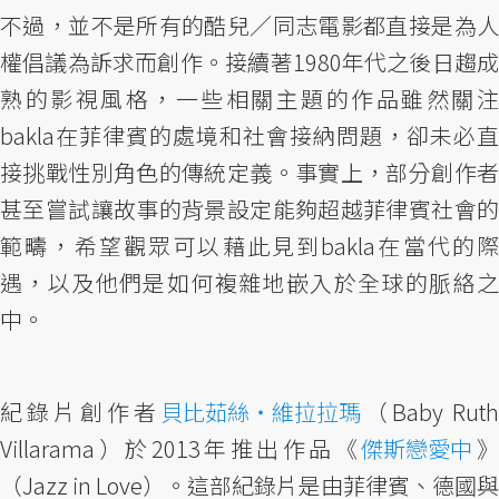
不過，並不是所有的酷兒／同志電影都直接是為人
權倡議為訴求而創作。接續著1980年代之後日趨成
熟的影視風格，一些相關主題的作品雖然關注
bakla在菲律賓的處境和社會接納問題，卻未必直
接挑戰性別角色的傳統定義。事實上，部分創作者
甚至嘗試讓故事的背景設定能夠超越菲律賓社會的
範疇，希望觀眾可以藉此見到bakla在當代的際
遇，以及他們是如何複雜地嵌入於全球的脈絡之
中。
紀錄片創作者
貝比茹絲・維拉拉瑪
（Baby Ruth
Villarama）於2013年推出作品《
傑斯戀愛中
（Jazz in Love）。這部紀錄片是由菲律賓、德國與