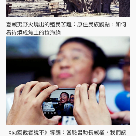
夏威夷野火燒出的殖民苦難：原住民族觀點，如何
看待燒成焦土的拉海納
《向獨裁者說不》導讀：當臉書助長威權，我們該