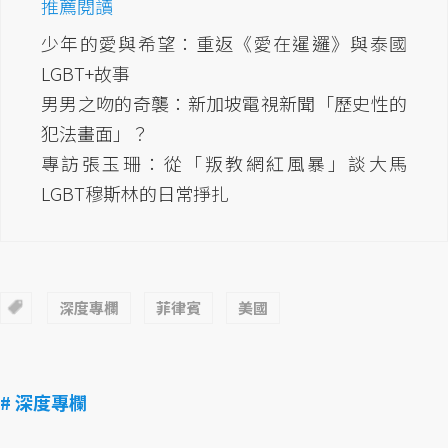
推薦閱讀
少年的愛與希望：重返《愛在暹邏》與泰國
LGBT+故事
男男之吻的奇襲：新加坡電視新聞「歷史性的
犯法畫面」？
專訪張玉珊：從「叛教網紅風暴」談大馬
LGBT穆斯林的日常掙扎
深度專欄
菲律賓
美國
# 深度專欄