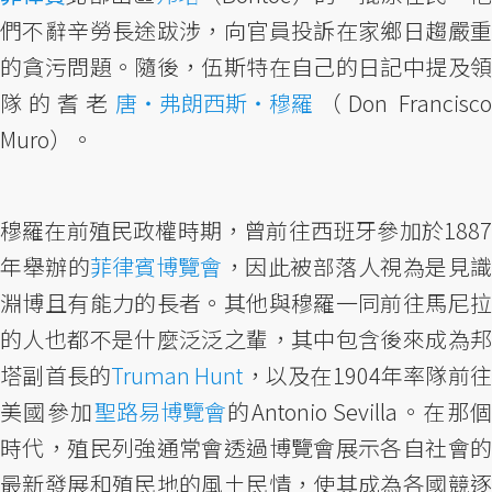
們不辭辛勞長途跋涉，向官員投訴在家鄉日趨嚴重
的貪污問題。隨後，伍斯特在自己的日記中提及領
隊的耆老
唐・弗朗西斯・穆羅
（Don Francisc
Muro）。
穆羅在前殖民政權時期，曾前往西班牙參加於1887
年舉辦的
菲律賓博覽會
，因此被部落人視為是見識
淵博且有能力的長者。其他與穆羅一同前往馬尼拉
的人也都不是什麼泛泛之輩，其中包含後來成為邦
塔副首長的
Truman Hunt
，以及在1904年率隊前
美國參加
聖路易博覽會
的Antonio Sevilla。在那
時代，殖民列強通常會透過博覽會展示各自社會的
最新發展和殖民地的風土民情，使其成為各國競逐