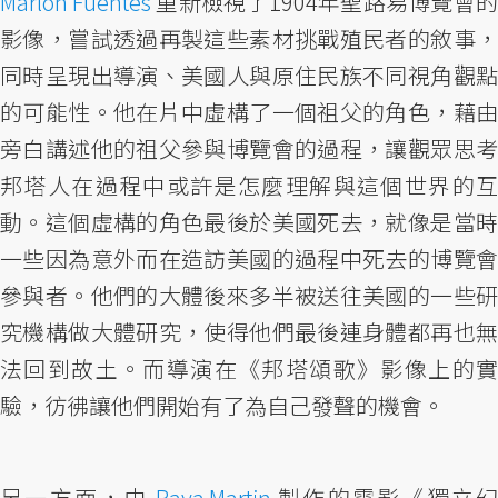
Marlon Fuentes
重新檢視了1904年聖路易博覽會的
影像，嘗試透過再製這些素材挑戰殖民者的敘事，
同時呈現出導演、美國人與原住民族不同視角觀點
的可能性。他在片中虛構了一個祖父的角色，藉由
旁白講述他的祖父參與博覽會的過程，讓觀眾思考
邦塔人在過程中或許是怎麼理解與這個世界的互
動。這個虛構的角色最後於美國死去，就像是當時
一些因為意外而在造訪美國的過程中死去的博覽會
參與者。他們的大體後來多半被送往美國的一些研
究機構做大體研究，使得他們最後連身體都再也無
法回到故土。而導演在《邦塔頌歌》影像上的實
驗，彷彿讓他們開始有了為自己發聲的機會。
另一方面，由
Raya Martin
製作的電影《獨立幻