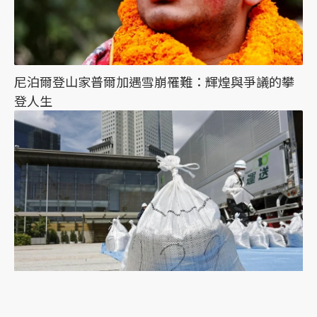
尼泊爾登山家普爾加遇雪崩罹難：輝煌與爭議的攀
登人生