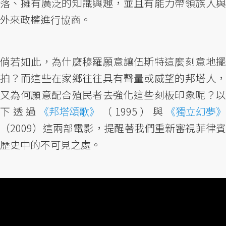
落、擁有廣泛的知識興趣，並且有能力帶領族人與
外來政權進行協商。
倘若如此，為什麼穆羅願意讓伍斯特這麼刻意地擺
拍？而這些在家鄉往往具有聲量或威望的邦塔人，
又為何願意配合殖民者去強化這些刻板印象呢？以
下透過
《邦塔頌歌》
（1995）與
《獨立幻夢》
（2009）這兩部電影，提醒著我們重新審視菲律賓
歷史中的不可見之處。