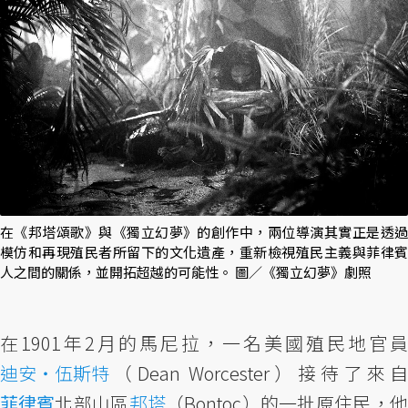
在《邦塔頌歌》與《獨立幻夢》的創作中，兩位導演其實正是透過
模仿和再現殖民者所留下的文化遺產，重新檢視殖民主義與菲律賓
人之間的關係，並開拓超越的可能性。 圖／《獨立幻夢》劇照
在1901年2月的馬尼拉，一名美國殖民地官員
迪安・伍斯特
（Dean Worcester）接待了來自
菲律賓
北部山區
邦塔
（Bontoc）的一批原住民，他