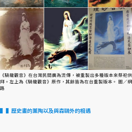
《騎龍觀音》在台灣民間廣為流傳，被重製出多種版本來祭祀供
拜。左上為《騎龍觀音》原作，其餘皆為在台重製版本。 圖／網
路
▌歷史畫的薰陶以及與森鷗外的相遇