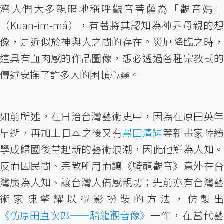
灣人們大多親暱地稱呼觀音菩薩為「觀音媽」
（Kuan-im-má），有著將其認知為神界母親的想
像，是近似於神與人之間的存在。災厄降臨之時，
這具有血肉感的作品圖像，想必透過各種宗教式的
傳述安撫了許多人的困頓心靈。
如前所述，在日治台灣藝術史中，因為在原田英年
早逝，再加上日本之後又有
黑田清輝
等新畫家陸
學成歸國後帶起新的藝術浪潮，因此他鮮為人知。
反而因民間、宗教所用而讓《騎龍觀音》意外在台
灣廣為人知、讓台灣人備感親切；先前亦有台灣藝
術家陳擎耀以攝影扮裝的方法，仿製出
《仿原田直次郎——騎龍觀音像》
一作，在當代藝