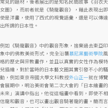
常見的題材，後者展出的是知名民間故事《羽衣天
女圖》，而前者就是《騎龍觀音》，藉此表現出即
使是洋畫，使用了西式的視覺語彙，還是可以傳達
出所謂的日本性。
例如《騎龍觀音》中的觀音形象，捨棄過去東亞印
象中的佛教美術形式，完全沿襲
慕尼黑藝術學院
格的歷史與宗教畫作，並且以真實的女性作為模特
兒描繪，對於當時的日本藝文圈其實引發不小的騷
動，例如東京帝國大學文科教授
外山正一
就在博
會展期中，明治美術會第二次大會的「日本繪畫的
未來」演講中指出，他從這幅畫中看到，即使不相
信龍和觀音，也可以畫出觀音騎著龍的畫。簡而言