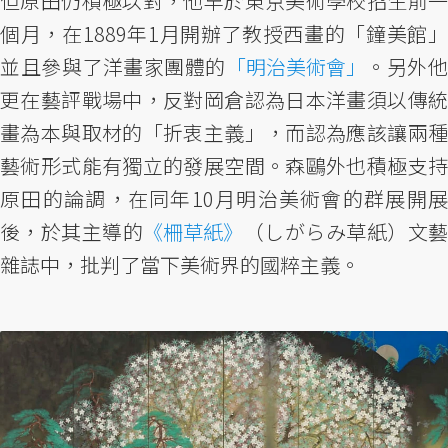
但原田仍積極以對，他早於東京美術學校招生前一
個月，在1889年1月開辦了教授西畫的「鐘美館」
並且參與了洋畫家團體的
「明治美術會」
。另外
更在藝評戰場中，反對岡倉認為日本洋畫須以傳統
畫為本與取材的「折衷主義」，而認為應該讓兩種
藝術形式能有獨立的發展空間。森鷗外也積極支持
原田的論調，在同年10月明治美術會的群展開展
後，於其主導的
《柵草紙》
（しがらみ草紙）文
雜誌中，批判了當下美術界的國粹主義。