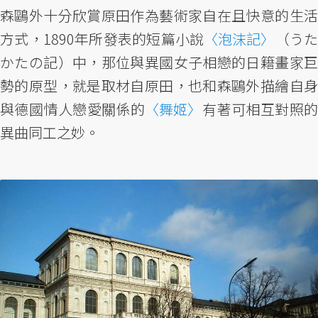
森鷗外十分欣賞原田作為藝術家自在且快意的生活
方式，1890年所發表的短篇小說
〈泡沫記〉
（うた
かたの記）中，那位與異國女子相戀的日籍畫家巨
勢的原型，就是取材自原田，也和森鷗外描繪自身
與德國情人戀愛關係的
〈舞姬〉
有著可相互對照
異曲同工之妙。