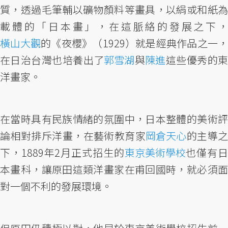
質，透過毛筆輔以礦物顏料等畫具，以絹或和紙為
載體的「日本畫」，在這脈絡的發展之下，
橫山大觀
的《夜櫻》（1929）就是經典作品之一，
在日治台灣也培養出了
郭雪湖
與
陳進
這些優秀的
洋畫家。
在當時具有民族情緒的氛圍中，日本整體的美術評
論相對排斥洋畫，在藝術教育家
岡倉天心
的主導
下，1889年2月正式招生的
東京美術學校
也僅有
本畫科，讓原田這類洋畫家在甫回國時，就必須面
對一個不利的發展環境。