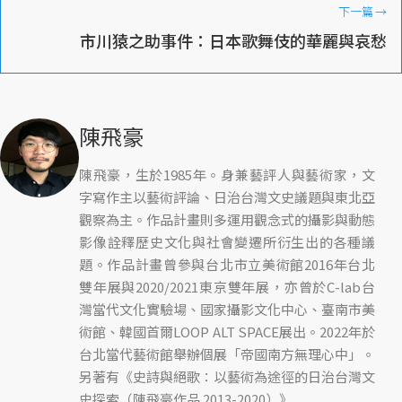
下一篇
→
市川猿之助事件：日本歌舞伎的華麗與哀愁
陳飛豪
陳飛豪，生於1985年。身兼藝評人與藝術家，文
字寫作主以藝術評論、日治台灣文史議題與東北亞
觀察為主。作品計畫則多運用觀念式的攝影與動態
影像詮釋歷史文化與社會變遷所衍生出的各種議
題。作品計畫曾參與台北市立美術館2016年台北
雙年展與2020/2021東京雙年展，亦曾於C-lab台
灣當代文化實驗場、國家攝影文化中心、臺南市美
術館、韓國首爾LOOP ALT SPACE展出。2022年於
台北當代藝術館舉辦個展「帝國南方無理心中」。
另著有《史詩與絕歌：以藝術為途徑的日治台灣文
史探索（陳飛豪作品 2013-2020）》