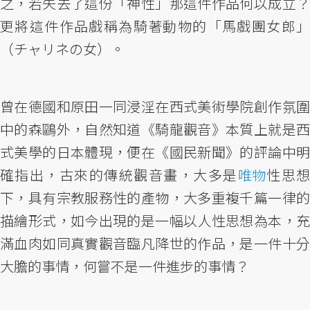
之，若失去了這份「神性」那這件作品何以成立？
更將這件作品戲稱為騎著動物的「馬戲團女郎」
（チャリネの女）。
曾在德國和原田一同浸淫在西式美術學院創作氛圍
中的森鷗外，自然知道《騎龍觀音》本質上就是西
式美學的日本體現，便在《國民新聞》的評論中明
確指出，古來的傳統觀音畫，大多是
唯物
性思
下，具有宗教服務性的產物，大多重複千篇一律的
描繪形式，如今出現的是一幅以人性思想為本，充
滿血肉如同真實觀音臨凡降世的作品，是一件十分
大膽的事情，何嘗不是一件進步的事情？