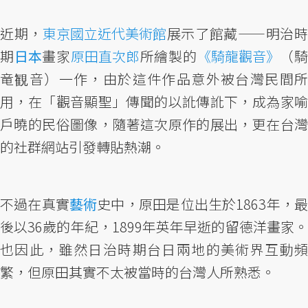
近期，
東京國立近代美術館
展示了館藏——明治時
期
日本
畫家
原田直次郎
所繪製的
《騎龍觀音》
（
竜観音）一作，由於這件作品意外被台灣民間所
用，在「觀音顯聖」傳聞的以訛傳訛下，成為家喻
戶曉的民俗圖像，隨著這次原作的展出，更在台灣
的社群網站引發轉貼熱潮。
不過在真實
藝術
史中，原田是位出生於1863年，
後以36歲的年紀，1899年英年早逝的留德洋畫家。
也因此，雖然日治時期台日兩地的美術界互動頻
繁，但原田其實不太被當時的台灣人所熟悉。