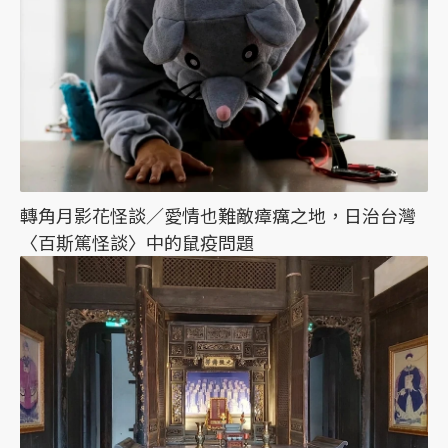
轉角月影花怪談／愛情也難敵瘴癘之地，日治台灣
〈百斯篤怪談〉中的鼠疫問題