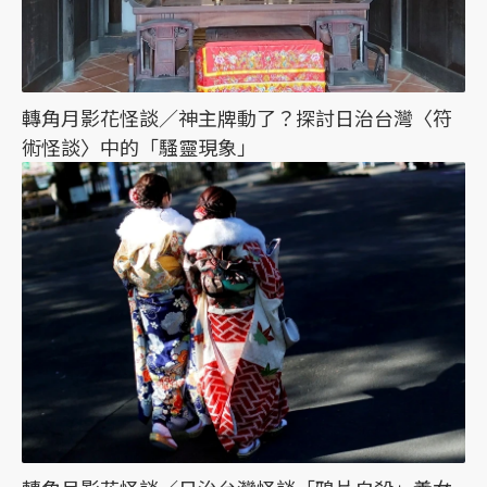
轉角月影花怪談／神主牌動了？探討日治台灣〈符
術怪談〉中的「騷靈現象」