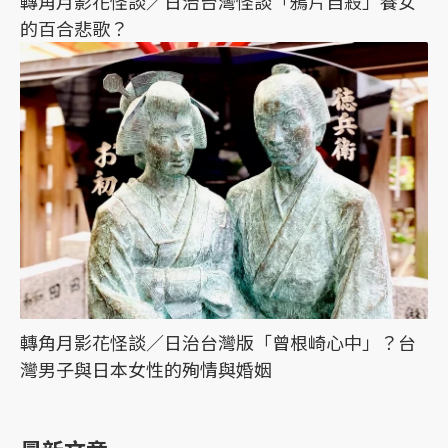
轉角月影花怪談／日治台灣怪談「鴉片自殺」養女
的百合悲歌？
轉角月影花怪談／日治台灣版「曾根崎心中」？台
灣男子與日本女性的殉情與婚姻