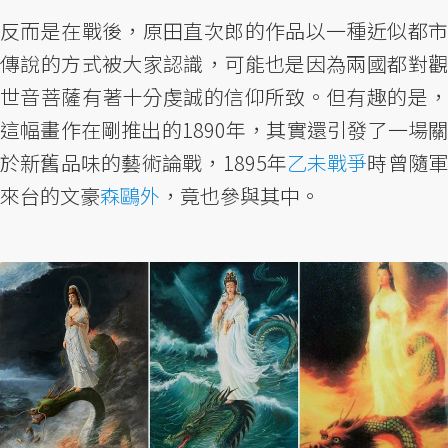
反而是在戰後，原田直次郎的作品以一種近似都市
傳說的方式被大家認識，可能也是因為兩國都對觀
世音菩薩有著十分虔誠的信仰所致。但有趣的是，
這幅畫作在剛推出的1890年，其實還引發了一場關
於新舊品味的藝術論戰，1895年
乙未戰爭
時曾隨
來台的文豪
森鷗外
，竟也參與其中。