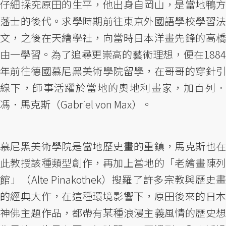
仔細探究原田的生平，他出身自岡山，是當地鴨方
藩士的後代。求學時期前往東京外國語學校學習法
文，之後在天繪學社，向當時日本洋畫先鋒的高橋
由一學習。為了追尋更崇高的藝術理想，便在1884
年前往德國慕尼黑美術學院留學，在哥哥的穿針引
線下，師事活躍於當地的奧地利畫家，加百列．
馮．馬克斯（Gabriel von Max）。
慕尼黑美術學院是當地歷史畫的重鎮，馬克斯也在
此教授該種類型創作，再加上當地的「老繪畫陳列
館」（Alte Pinakothek）搜羅了許多宗教與歷史畫
的經典大作，在這種環境影響下，原田後來的日本
神佛主題作品，都帶有某種浪漫主義風情的歷史想