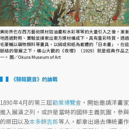
美術界也在西方藝術媒材如油畫和水彩等等的大量引入之後，漸漸
地透過對照、實驗並摸索出東方媒材構成下，具有重彩特質，透過
毛筆輔以礦物顏料等畫具，以絹或和紙為載體的「日本畫」，在這
脈絡的發展之下，橫山大觀的《夜櫻》（1929）就是經典作品之
一。 圖／Okura Museum of Art
▌《騎龍觀音》的論戰
1890年4月的第三屆
勸業博覽會
，開始邀請洋畫家
進入展演之列，或許是當時的國粹主義氛圍，參與
的原田以及
本多錦吉郎
等人，都拿出過去傳統畫