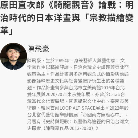
原田直次郎《騎龍觀音》論戰：明
治時代的日本洋畫與「宗教描繪變
革」
陳飛豪
陳飛豪，生於1985年。身兼藝評人與藝術家，文
字寫作主以藝術評論、日治台灣文史議題與東北亞
觀察為主。作品計畫則多運用觀念式的攝影與動態
影像詮釋歷史文化與社會變遷所衍生出的各種議
題。作品計畫曾參與台北市立美術館2016年台北
雙年展與2020/2021東京雙年展，亦曾於C-lab台
灣當代文化實驗場、國家攝影文化中心、臺南市美
術館、韓國首爾LOOP ALT SPACE展出。2022年於
台北當代藝術館舉辦個展「帝國南方無理心中」。
另著有《史詩與絕歌：以藝術為途徑的日治台灣文
史探索（陳飛豪作品 2013-2020）》