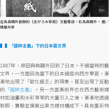
左為森鷗外創辦的《志がらみ草紙》文藝雜誌，右為森鷗外。 圖／
維基共享
▌「國粹主義」下的日本藝文界
1887年，原田與森鷗外回到了日本。不過當時的藝
文界，一方面因為當下的日本過度向西方學習，漸
漸地出現了「歐化疲乏」的現象，甚至出現了反動
的
「國粹主義」
。另一方面美術界也在西方藝術媒
材如油畫和水彩等等的大量引入之後，漸漸地透過
對照、實驗並摸索出東方媒材構成下，具有重彩特