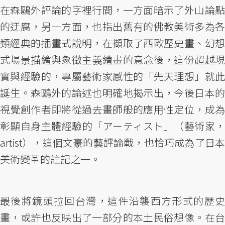
在森鷗外評論的字裡行間，一方面暗示了外山論點
的迂腐，另一方面，也指出舊有的佛教美術多為各
類經典的插畫式說明，在擷取了西歐歷史畫、幻想
式場景描繪與象徵主義繪畫的意念後，這份超越現
實與經驗的，專屬藝術家感性的「先天理想」就此
誕生。森鷗外的論述也明確地揭示出，今後日本的
視覺創作者即將從過去畫師般的應用性定位，成為
彰顯自身主體經驗的「アーティスト」（藝術家，
artist），這個文豪的藝評論戰，也恰巧成為了日本
美術變革的註記之一。
最後將鏡頭拉回台灣，這件沿襲西方形式的歷史
畫，或許也反映出了一部分的本土民俗想像。在台