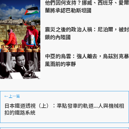
他們因何支持？挪威、西班牙、愛爾
蘭將承認巴勒斯坦國
震災之後的政治人禍：尼泊爾，被封
鎖的內陸國
中亞的烏雲：強人離去，烏茲別克暴
風雨前的寧靜
←
上一篇
日本鐵道透視（上）：準點發車的軌道...人與機械相
扣的鐵路系統