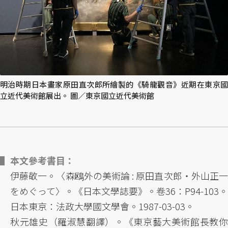
明治時期日本畫家原田直次郎所繪製的《騎龍觀音》近期在東京國
立近代美術館展出。 圖／東京國立近代美術館
本文參考書目：
伊藤敬一。〈森鴎外の美術論 : 原田直次郎・外山正一
をめぐって〉。《日本文學誌要》。卷36：P94-103。
日本東京：法政大學國文學會。1987-03-03。
秋元雄史（羅淑慧翻譯）。《東京藝大美術館長教你