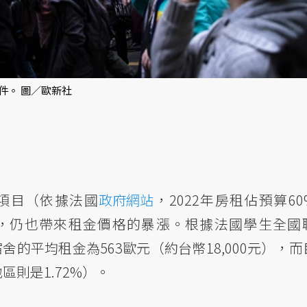
條件。 圖／歐新社
項目（依據法國
政府網站
，2022年房租佔預算60
，仍也帶來租金價格的暴漲。根據法國學生全國
的平均租金為563歐元（約台幣18,000元），而
地區則是1.72%）。