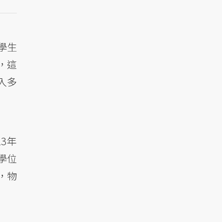
學生
，這
入多
。
3年
學位
而，物