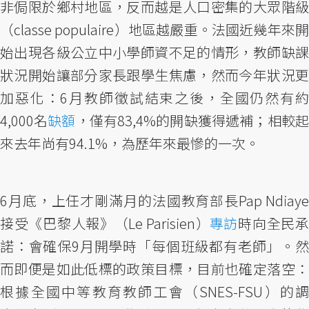
非侷限於鄉村地區，反而越是人口密集的大眾階級
（classe populaire）地區越嚴重。法國近幾年來開
始出現各級公立中小學師資不足的情形，教師缺課
狀況開始讓部分家長跟學生焦慮，然而今年狀況更
加惡化：6月教師徵試結束之後，全國仍然有約
4,000名
缺額
，僅有83,4%的開缺獲得遞補；相較
來去年尚有94.1%，為歷年來最慘的一次。
6月底，上任才剛滿月的法國教育部長Pap Ndiaye
接受《巴黎人報》（Le Parisien）
專訪
時向全民
諾：會確保9月開學時「每個班級都有老師」。然
而即便是如此低標的政策目標，目前也確定落空：
根據全國中等教育教師工會（SNES-FSU）的調