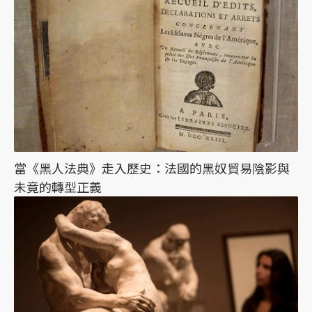
當《黑人法典》走入歷史：法國的黑奴貿易陰影與
未竟的轉型正義