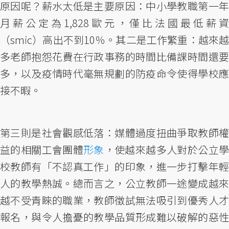
原因呢？薪水太低是主要原因：中小學教職第一年
月薪公定為1,828歐元，僅比法國最低薪資
（smic）高出不到10％。其二是工作繁重：越來越
多老師抱怨花費在行政事務的時間比備課時間還要
多，以及疫情時代毫無規劃的防疫命令使得學校應
接不暇。
第三則是社會觀感低落：媒體過度扭曲爭取教師權
益的相關工會團體
形象
，使越來越多人對於公立
校教師有「不認真工作」的印象，進一步打擊年輕
人的教學熱誠。總而言之，公立教師一途變成越來
越不受青睞的職業，教師徵試無法吸引到優秀人才
報名，與令人擔憂的教學品質形成難以破解的惡性