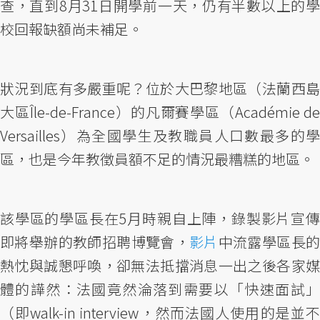
查，直到8月31日開學前一天，仍有半數以上的學
校回報缺額尚未補足。
狀況到底有多嚴重呢？位於大巴黎地區（法蘭西島
大區Île-de-France）的凡爾賽學區（Académie de
Versailles）為全國學生及教職員人口數最多的學
區，也是今年教徵員額不足的情況最糟糕的地區。
該學區的學區長在5月時親自上陣，錄製影片宣傳
即將舉辦的教師招聘博覽會，
影片
中流露學區長
熱忱與誠懇呼喚，卻無法抵擋消息一出之後各家媒
體的譁然：法國竟然淪落到需要以「快速面試」
（即walk-in interview，然而法國人使用的是並不