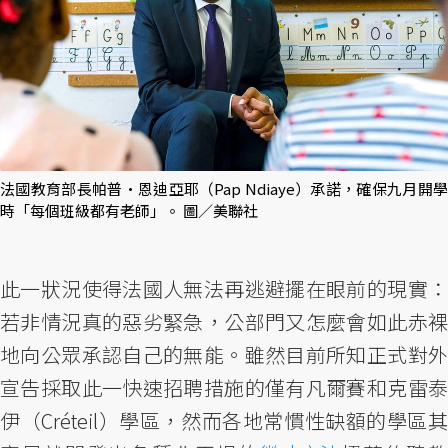
法國教育部長帕普·恩迪亞耶（Pap Ndiaye）承諾，確保九月開學
時「每個班級都有老師」。 圖／美聯社
此一狀況使得法國人無法再逃避擺在眼前的現實：
若非情況真的惡劣緊急，公部門又怎麼會如此赤裸
地向公眾承認自己的無能。雖然目前所知正式對外
宣告採取此一快速招聘措施的僅有凡爾賽和克雷泰
伊（Créteil）學區，然而各地常慣性缺額的學區其