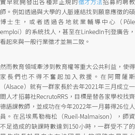
實早就開發出各種非正規的
徵才方法
招募約聘
師。例如透過與大學的人脈連結找到願意應徵的碩
博士生，或者透過各地就業輔導中心（Pôle
emploi）的系統找人，甚至在LinkedIn刊登廣告，
看起來與一般行業徵才並無二致。
然而教育領域牽涉到教育權等重大公共利益，使得
家長們也不得不奮起加入救援。在阿爾薩斯
（Alsace）就有一群家長於去年2021年三月成立一
間人才招募社RecrutoRRS，目標是替各家學校找齊
德語課教師，並成功在今年2022年一月募得26位人
員。在呂埃馬勒梅松（Rueil-Malmaison），師資
不足造成的缺課時數達到150小時，一群受不了的