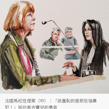
法國馬松性侵案（中）：「該羞恥的是那些強暴
犯！」抵抗者吉賽兒的勇氣