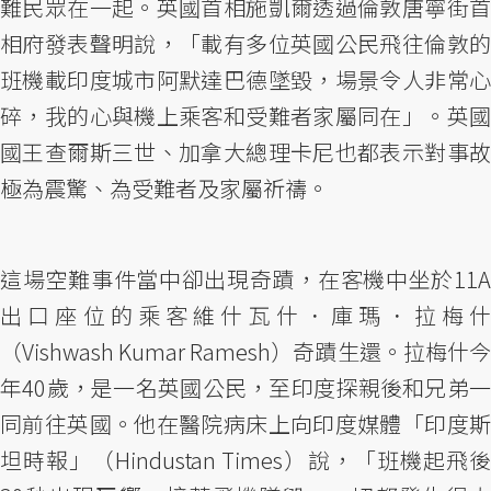
難民眾在一起。英國首相施凱爾透過倫敦唐寧街首
相府發表聲明說，「載有多位英國公民飛往倫敦的
班機載印度城市阿默達巴德墜毀，場景令人非常心
碎，我的心與機上乘客和受難者家屬同在」。英國
國王查爾斯三世、加拿大總理卡尼也都表示對事故
極為震驚、為受難者及家屬祈禱。
這場空難事件當中卻出現奇蹟，在客機中坐於11A
出口座位的乘客維什瓦什．庫瑪．拉梅什
（Vishwash Kumar Ramesh）奇蹟生還。拉梅什今
年40歲，是一名英國公民，至印度探親後和兄弟一
同前往英國。他在醫院病床上向印度媒體「印度斯
坦時報」（Hindustan Times）說，「班機起飛後