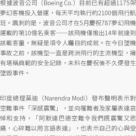
根據波音公司（Boeing Co.）目前已有超過1175架
夢幻客機投入營運，每天平均執行約2100個飛行航
班。諷刺的是，波音公司才在5月慶祝787夢幻飛機
運載的第10億名乘客——該飛機僅推出14年就達到
該載客量，無疑是項令人矚目的成就。在今日墜機
事故之前，該機型一直是跨洲飛行的主流機型，擁
有堪稱典範的安全記錄，未料在慶祝後不久便發生
墜毀事件。
印度總理莫迪（Narendra Modi）發布聲明表示對
空難事件「深感震驚」，並向罹難者及家屬表達哀
悼和支持，「阿默達巴德空難令我們既震驚又悲
痛，心碎難以用言語表達」，也表示自己的心與受