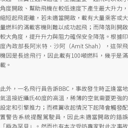
角度開啟、幫助飛機在較低速度下產生最大升力，
縮短起飛距離，若未適當開啟，載有大量乘客或大
量燃料的滿載客機則難以成功起飛；而降落則開啟
較大角度，提升升力與阻力確保安全降落。根據印
度內政部長阿米特．沙阿（Amit Shah），這架飛
機因是長途飛行，因此載有100噸燃料，幾乎是滿
載。
此外，一名飛行員告訴BBC，事故發生時正逢當地
氣溫接近攝氏40度的高溫，稀薄的空氣需要更強的
設定和引擎推力；而襟翼收起情況下起降會觸發配
置警告系統提醒駕駛員，因此未適當開啟的錯誤
「極為罕見」。然而也有本次受訪專家對此次事故