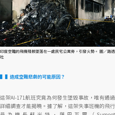
印度空難的飛機殘骸墜落在一處民宅公寓旁，引發火勢。 圖／路透
社
▌造成空難悲劇的可能原因？
這架AI-171航班究竟為何發生墜毀事故，唯有通過
詳細調查才能揭曉。據了解，這架失事班機的飛行
員為機長蘇米特．薩巴瓦爾（Sumeet