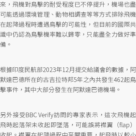
來，飛機對鳥擊的耐受程度已不停提升，機場也盡
可能透過環境管理、動物相調查等等方式排除飛機
在起降過程時遭遇鳥擊的可能性，但目前的國際共
識中仍認為鳥擊機率難以歸零，只能盡全力做好準
備。
根據印度民航部2023年12月提交給議會的數據，阿
默達巴德所在的古吉拉特邦5年之內共發生462起鳥
擊事件，其中大部分發生在阿默達巴德機場。
另外接受BBC Verify訪問的專家表示，這次飛機起
飛時起落架未收起即墜落，可能誤將襟翼（flap）
收起。襟翼在起降過程中至關重要，起飛時以較小