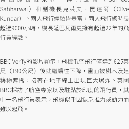
Sabharwal）和副機長克萊夫．昆達爾（Clive
Kundar）。兩人飛行經驗皆豐富，兩人飛行總時長
超過9000小時，機長薩巴瓦爾更擁有超過22年的飛
行員經驗。
BBC Verify的影片顯示，飛機低空飛行僅達到625英
尺（190公尺）後就繼續往下降，畫面被樹木及建
築物遮擋，接著在地平線上出現巨大爆炸。英國
BBC採訪了航空專家以及駐點於印度的飛行員，其
中一名飛行員表示，飛機似乎因缺乏推力或動力而
難以起飛。