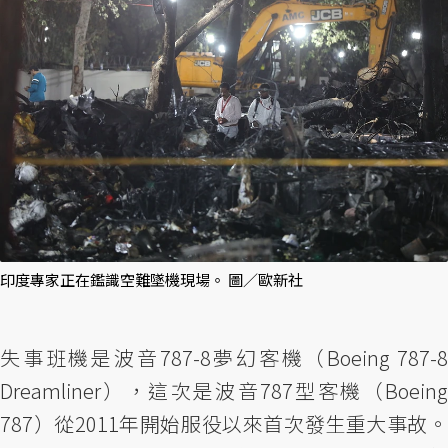
印度專家正在鑑識空難墜機現場。 圖／歐新社
失事班機是波音787-8夢幻客機（Boeing 787-8
Dreamliner），這次是波音787型客機（Boeing
787）從2011年開始服役以來首次發生重大事故。