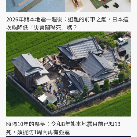
2026年熊本地震一週後：避難的前車之鑑，日本這
次能降低「災害關聯死」嗎？
時隔10年的惡夢：令和8年熊本地震目前已知13
死，須提防1周內再有強震