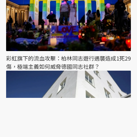
彩虹旗下的流血攻擊：柏林同志遊行遇襲造成1死29
傷，極端主義如何威脅德國同志社群？