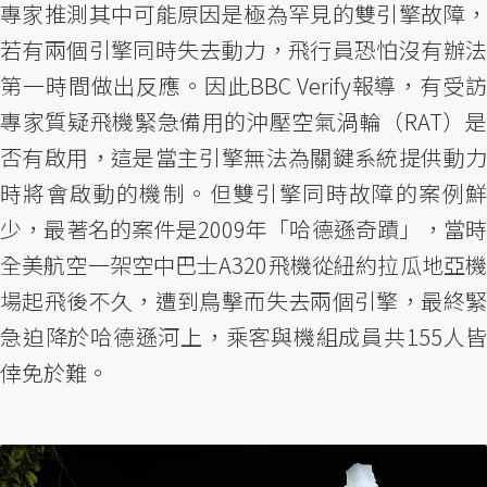
專家推測其中可能原因是極為罕見的雙引擎故障，
若有兩個引擎同時失去動力，飛行員恐怕沒有辦法
第一時間做出反應。因此BBC Verify報導，有受訪
專家質疑飛機緊急備用的沖壓空氣渦輪（RAT）是
否有啟用，這是當主引擎無法為關鍵系統提供動力
時將會啟動的機制。但雙引擎同時故障的案例鮮
少，最著名的案件是2009年「哈德遜奇蹟」，當時
全美航空一架空中巴士A320飛機從紐約拉瓜地亞機
場起飛後不久，遭到鳥擊而失去兩個引擎，最終緊
急迫降於哈德遜河上，乘客與機組成員共155人皆
倖免於難。