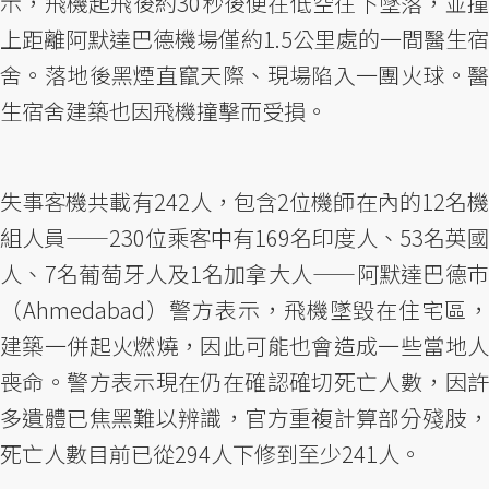
示，飛機起飛後約30秒後便在低空往下墜落，並撞
上距離阿默達巴德機場僅約1.5公里處的一間醫生宿
舍。落地後黑煙直竄天際、現場陷入一團火球。醫
生宿舍建築也因飛機撞擊而受損。
失事客機共載有242人，包含2位機師在內的12名機
組人員——230位乘客中有169名印度人、53名英國
人、7名葡萄牙人及1名加拿大人——阿默達巴德巿
（Ahmedabad）警方表示，飛機墜毀在住宅區，
建築一併起火燃燒，因此可能也會造成一些當地人
喪命。警方表示現在仍在確認確切死亡人數，因許
多遺體已焦黑難以辨識，官方重複計算部分殘肢，
死亡人數目前已從294人下修到至少241人。