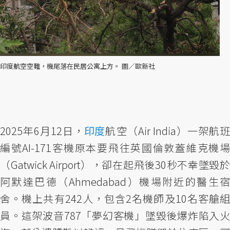
印度航空空難，機尾落在民居公寓上方。 圖／歐新社
2025年6月12日，
印度
航空（Air India）一架航
編號AI-171客機原本要飛往英國倫敦蓋維克機場
（Gatwick Airport），卻在起飛後30秒不幸墜毀於
阿默達巴德（Ahmedabad）機場附近的醫生宿
舍。機上共有242人，包含2名機師及10名客艙組
員。這架波音787「夢幻客機」墜毀後爆炸陷入火