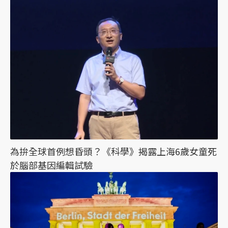
為拚全球首例想昏頭？《科學》揭露上海6歲女童死
於腦部基因編輯試驗