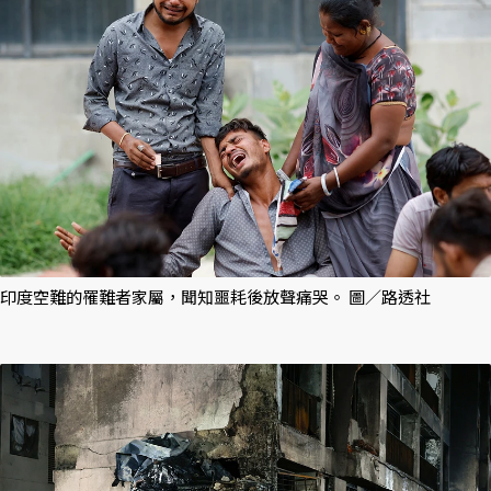
印度空難的罹難者家屬，聞知噩耗後放聲痛哭。 圖／路透社