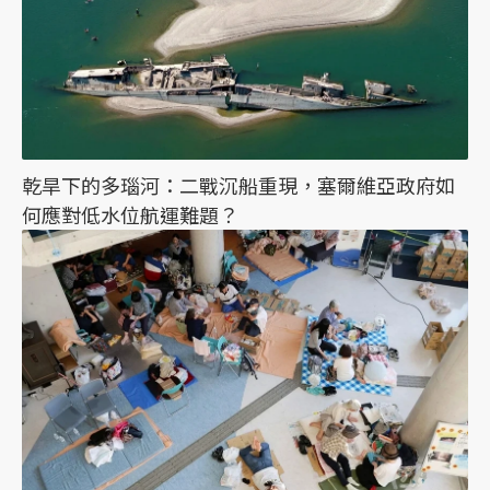
乾旱下的多瑙河：二戰沉船重現，塞爾維亞政府如
何應對低水位航運難題？