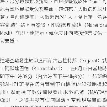
海，部分遺體難以辨認，且飛機墜毀於住宅區、可
能有當地民眾受波及喪命，確切死亡人數仍難以計
算。目前確定死亡人數超過241人，機上僅一名乘
客奇蹟生還。事發後，印度總理莫迪（Narendra
Modi）立即下達指示，確保立即向救援作業提供一
切支援。
這場空難發生於印度西部古吉拉特邦（Gujarat）城
市阿默達巴德（Ahmedabad），在6月12日當地時
間下午1時39分（台北時間下午4時9分），航班編
號AI-171班機在塔台管制下自機場的23號跑道起
飛，然而過了數分鐘後發出求救訊號（MAYDAY
Call），之後再沒有任何回應。空難現場畫面顯