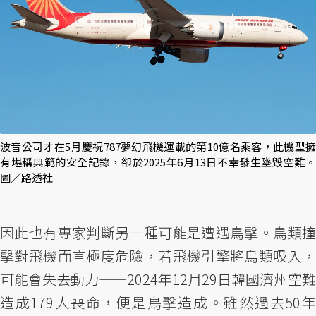
波音公司才在5月慶祝787夢幻飛機運載的第10億名乘客，此機型擁
有堪稱典範的安全記錄，卻於2025年6月13日不幸發生墜毀空難。
圖／路透社
因此也有專家判斷另一種可能是遭遇鳥擊。鳥類撞
擊對飛機而言極度危險，若飛機引擎將鳥類吸入，
可能會失去動力——2024年12月29日韓國濟州空難
造成179人喪命，便是鳥擊造成。雖然過去50年