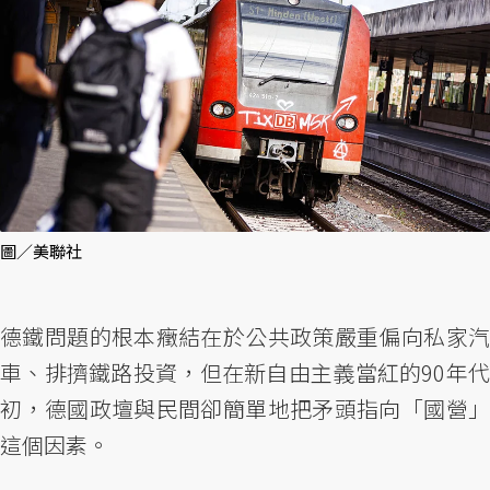
圖／美聯社
德鐵問題的根本癥結在於公共政策嚴重偏向私家汽
車、排擠鐵路投資，但在新自由主義當紅的90年代
初，德國政壇與民間卻簡單地把矛頭指向「國營」
這個因素。