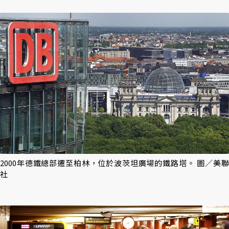
2000年德鐵總部遷至柏林，位於波茨坦廣場的鐵路塔。 圖／美聯
社