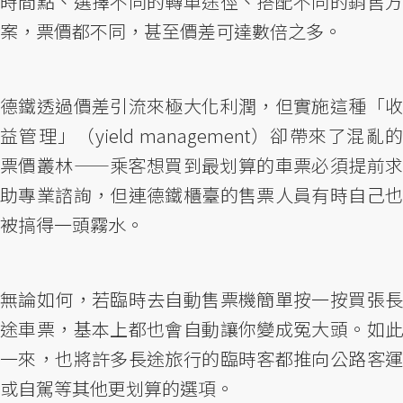
時間點、選擇不同的轉車途徑、搭配不同的銷售方
案，票價都不同，甚至價差可達數倍之多。
德鐵透過價差引流來極大化利潤，但實施這種「收
益管理」（yield management）卻帶來了混亂的
票價叢林——乘客想買到最划算的車票必須提前求
助專業諮詢，但連德鐵櫃臺的售票人員有時自己也
被搞得一頭霧水。
無論如何，若臨時去自動售票機簡單按一按買張長
途車票，基本上都也會自動讓你變成冤大頭。如此
一來，也將許多長途旅行的臨時客都推向公路客運
或自駕等其他更划算的選項。