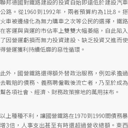
聯邦德國對鐵路建設的投資自始即遠低於建設汽車
公路。從1960到1992年，兩者預算約為1比8。搭
火車被邊緣化為無力購車之次等公民的選擇，鐵路
在客運與貨運的市佔率上雙雙大幅萎縮，自此陷入
了因營運虧損而無力投資建設、缺乏投資又進而使
得營運獲利持續低靡的惡性循環。
此外，國營鐵路還得額外替政治服務，例如承擔過
去戰賠的債務、義務聘僱戰後流亡者，乃至於成為
幫各項社會、經濟、財務政策擦地的萬用抹布。
以上種種不利，讓國營鐵路在1970到1990間債務暴
增3倍，人事支出甚至有時還超過營收總額。東西