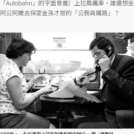
「Autobahn」的字面意義）上拉風飆車，誰還想坐
阿公阿嬤去探望金孫才搭的「公務員鐵路」？
1968年，一名秘書與上司於列車包廂中辦公。 圖／美聯社