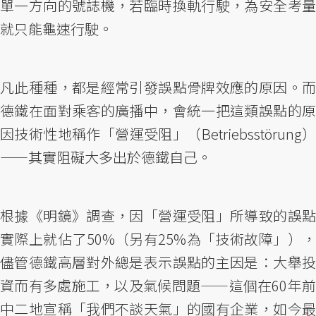
單一方向的號誌機，若臨時換軌行駛，為安全考量
就只能龜速行駛。
凡此種種，都是經常引發誤點骨牌效應的原因。而
德鐵在面對乘客的廣播中，會統一把這類誤點的原
因技術性地稱作「營運受阻」（Betriebsstörung）
——其實阻礙大多出於德鐵自己。
根據《明鏡》調查，因「營運受阻」所導致的誤點
實際上就佔了50%（另有25%為「技術故障」），
儘管德鐵高層對外總是表示誤點的主因是：大舉投
資而有多處施工，以及氣候問題——這個在60年前
中二地宣稱「我們不談天氣」的國有企業，如今最