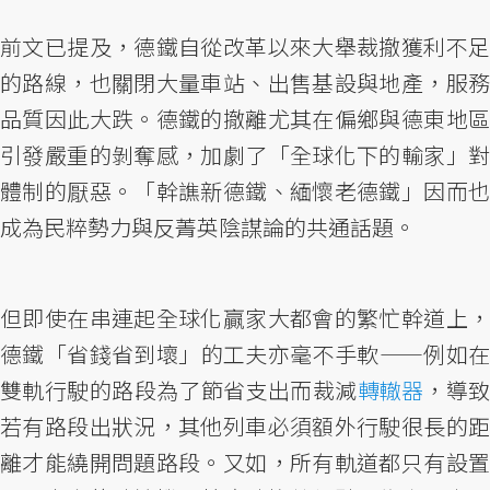
前文已提及，德鐵自從改革以來大舉裁撤獲利不足
的路線，也關閉大量車站、出售基設與地產，服務
品質因此大跌。德鐵的撤離尤其在偏鄉與德東地區
引發嚴重的剝奪感，加劇了「全球化下的輸家」對
體制的厭惡。「幹譙新德鐵、緬懷老德鐵」因而也
成為民粹勢力與反菁英陰謀論的共通話題。
但即使在串連起全球化贏家大都會的繁忙幹道上，
德鐵「省錢省到壞」的工夫亦毫不手軟——例如在
雙軌行駛的路段為了節省支出而裁減
轉轍器
，導
若有路段出狀況，其他列車必須額外行駛很長的距
離才能繞開問題路段。又如，所有軌道都只有設置