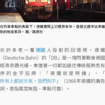
在列車準點的表面下，德鐵實際上已積弊多年，是個交通市佔率雞
肋的稅金黑洞。 圖／路透社
在許多老一輩
德國
人投射的回憶裡，德鐵
（Deutsche Bahn）的「DB」是一塊閃著戰後德國
經濟奇蹟光輝、象徵著一切都如過往傳統般熟悉有
序的金字招牌：「德鐵就是時鐘」、「
所有人都談天氣，我們則不
」（1966年德鐵的廣告
詞，意指風雪無阻、準點可靠）。