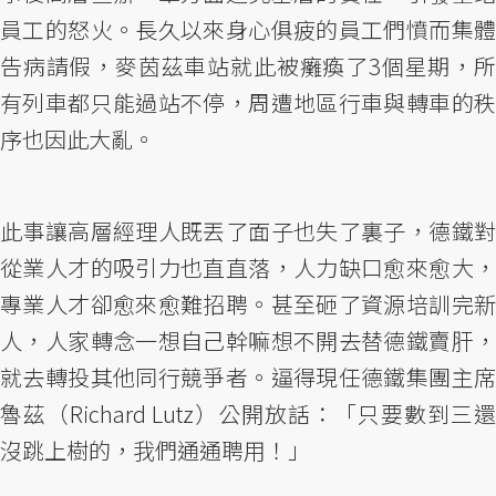
員工的怒火。長久以來身心俱疲的員工們憤而集體
告病請假，麥茵茲車站就此被癱瘓了3個星期，所
有列車都只能過站不停，周遭地區行車與轉車的秩
序也因此大亂。
此事讓高層經理人既丟了面子也失了裏子，德鐵對
從業人才的吸引力也直直落，人力缺口愈來愈大，
專業人才卻愈來愈難招聘。甚至砸了資源培訓完新
人，人家轉念一想自己幹嘛想不開去替德鐵賣肝，
就去轉投其他同行競爭者。逼得現任德鐵集團主席
魯茲（Richard Lutz）公開放話：「只要數到三還
沒跳上樹的，我們通通聘用！」