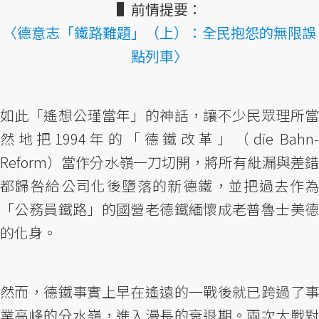
▌前情提要：
〈德意志「鐵路難題」（上）：全民抱怨的無限誤
點列車〉
如此「遙想公瑾當年」的神話，讓不少民眾理所當
然地把1994年的「德鐵改革」（die Bahn-
Reform）當作分水嶺一刀切開，將所有紕漏與差錯
都歸咎給公司化後墮落的新德鐵，並把過去作為
「公務員鐵路」的國營老德鐵緬懷成老普魯士美德
的化身。
然而，德鐵事實上早在遙遠的一戰後就已跨過了事
業高峰的分水嶺，進入漫長的衰退期。兩次大戰對