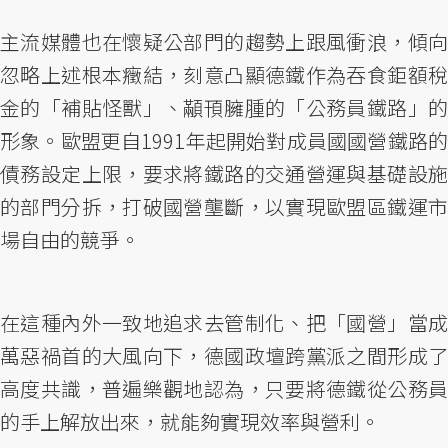
主流媒體也在懷疑公部門的趨勢上跟風衝浪，傾向
忽略上述根本癥結，刻意凸顯德鐵作為吞食鉅額稅
金的「補貼怪獸」、顢頇臃腫的「公務員鐵路」的
形象。歐盟更自1991年起開始對成員國國營鐵路的
債務設定上限，要求將鐵路的交通營運與基礎設施
的部門分拆，打破國營壟斷，以實現歐盟區鐵運市
場自由的競爭。
在這種內外一致地追求去管制化、把「國營」當成
萬惡禍首的大風向下，德國政壇跨黨派之間形成了
高度共識，普遍樂觀地認為，只要將德鐵從公務員
的手上解放出來，就能夠實現效率與營利。