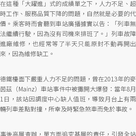
在這種「大躍進」式的成績單之下，人力不足、超
時工作、服務品質下降的問題，自然就是必要的代
價。乘客時而會聽到車站廣播據實以告：「列車無
法繼續行駛，因為沒有司機來排班了。」列車故障
進廠維修，也經常等了半天只能原封不動再開出
來，因為維修缺工。
德鐵檯面下嚴重人力不足的問題，曾在2013年的麥
茵茲（Mainz）車站事件中被攤開大爆發：當年8月
1日，該站因調度中心缺人值班，導致月台上有兩
輛列車差點對撞，所幸及時緊急煞車而免於事故。
事後高層查辦，單方面追究基層的責任，引發全站