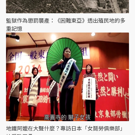
監獄作為懲罰襲產：《困難東亞》透出殖民地的多
重記憶
地鐵阿嬤在大聲什麼？專訪日本「女鬪勞俱樂部」