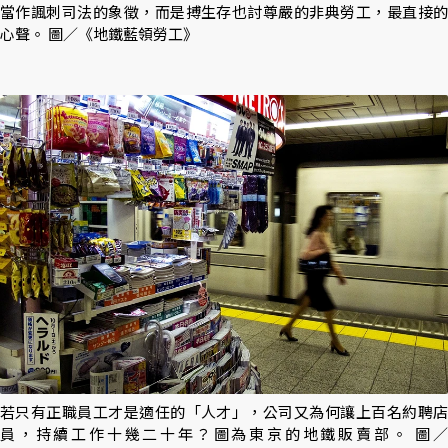
當作諷刺司法的象徵，而是搏生存也討尊嚴的非典勞工，最直接的
心聲。 圖／《地鐵藍領勞工》
若只有正職員工才是適任的「人才」，公司又為何讓上百名約聘店
員，持續工作十幾二十年？圖為東京的地鐵販賣部。 圖／