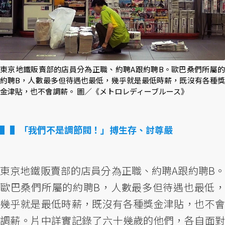
東京地鐵販賣部的店員分為正職、約聘A跟約聘B。歐巴桑們所屬的
約聘B，人數最多但待遇也最低，幾乎就是最低時薪，既沒有各種獎
金津貼，也不會調薪。 圖／《メトロレディーブルース》
▌「我們不是調節閥！」搏生存、討尊嚴
東京地鐵販賣部的店員分為正職、約聘A跟約聘B。
歐巴桑們所屬的約聘B，人數最多但待遇也最低，
幾乎就是最低時薪，既沒有各種獎金津貼，也不會
調薪。片中詳實記錄了六十幾歲的他們，各自面對