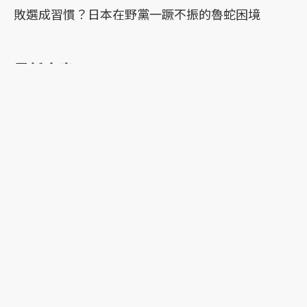
敗選成習慣？日本在野黨一蹶不振的魯蛇困境
最新文章
外國人卻有日本姓？從《雪女》作者小泉八雲的歸