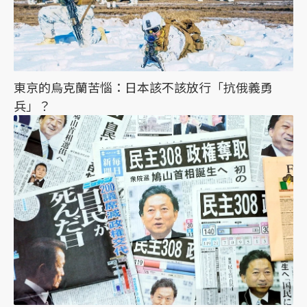
東京的烏克蘭苦惱：日本該不該放行「抗俄義勇
兵」？