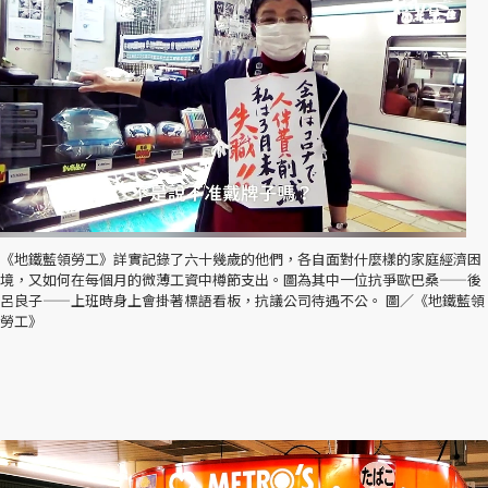
《地鐵藍領勞工》詳實記錄了六十幾歲的他們，各自面對什麼樣的家庭經濟困
境，又如何在每個月的微薄工資中樽節支出。圖為其中一位抗爭歐巴桑——後
呂良子——上班時身上會掛著標語看板，抗議公司待遇不公。 圖／《地鐵藍領
勞工》