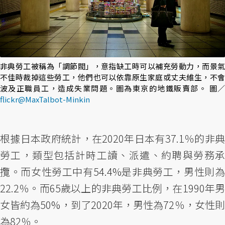
非典勞工被稱為「調節閥」，意指缺工時可以補充勞動力，而景氣
不佳時裁掉這些勞工，他們也可以依靠原生家庭或丈夫維生，不會
波及正職員工，造成失業問題。圖為東京的地鐵販賣部。 圖／
flickr@MaxTalbot-Minkin
根據日本政府統計，在2020年日本有37.1％的非典
勞工，類型包括計時工讀、派遣、約聘與勞務承
攬。而女性勞工中有54.4%是非典勞工，男性則為
22.2％。而65歲以上的非典勞工比例，在1990年男
女皆約為50%，到了2020年，男性為72％，女性則
為82％。