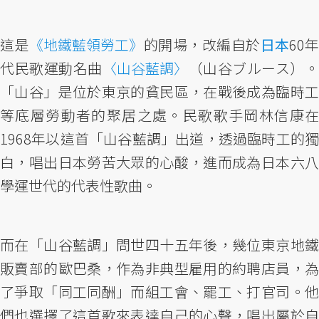
這是
《地鐵藍領勞工》
的開場，改編自於
日本
60年
代民歌運動名曲
〈山谷藍調〉
（山谷ブルース）。
「山谷」是位於東京的貧民區，在戰後成為臨時工
等底層勞動者的聚居之處。民歌歌手岡林信康在
1968年以這首「山谷藍調」出道，透過臨時工的獨
白，唱出日本勞苦大眾的心酸，進而成為日本六八
學運世代的代表性歌曲。
而在「山谷藍調」問世四十五年後，幾位東京地鐵
販賣部的歐巴桑，作為非典型雇用的約聘店員，為
了爭取「同工同酬」而組工會、罷工、打官司。他
們也選擇了這首歌來表達自己的心聲，唱出屬於自