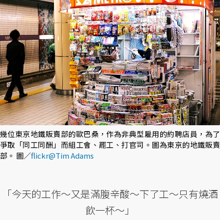
幾位東京地鐵販賣部的歐巴桑，作為非典型雇用的約聘店員，為了
爭取「同工同酬」而組工會、罷工、打官司。圖為東京的地鐵販賣
部。 圖／
flickr@Tim Adams
「今天的工作～又是滿腹辛酸～下了工～只有燒酒
飲一杯～」