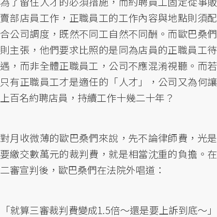
為了留住人才的必須措施，而約聘員工固定從事販
賣部店員工作，正職員工的工作內容與地點則須配
合公司調度，既然不同工自然不同酬。而歐巴桑們
則主張，他們要求比照的是同為店員的正職員工待
遇，而非全體正職員工，公司不應混淆視聽。而若
只有正職員工才是適任的「人才」，公司又為何讓
上百名約聘店員，持續工作十幾二十年？
對月收微薄的歐巴桑們來說，先不論律師費，光是
要繳交數萬元的裁判費，就是相當沈重的負擔。在
二審宣判後，歐巴桑們在法院外唱道：
「就算三審裁判費變成1.5倍～還是要上訴到底～」