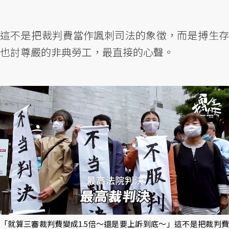
這不是把裁判費當作諷刺司法的象徵，而是搏生存
也討尊嚴的非典勞工，最直接的心聲。
「就算三審裁判費變成1.5倍～還是要上訴到底～」這不是把裁判費