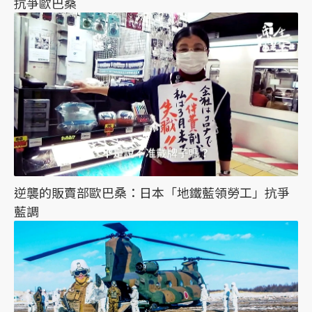
抗爭歐巴桑
逆襲的販賣部歐巴桑：日本「地鐵藍領勞工」抗爭
藍調