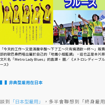
「今天的工作～又是滿腹辛酸～下了工～只有燒酒飲一杯～」販賣
部的歐巴桑們唱出屬於自己的「地鐵小姐藍調」，這也正是本片原
文片名「Metro Lady Blues」的直譯。 圖／《メトロレディーブル
ース》
▌非典型雇用在日本
談到
「日本型雇用」
，多半會聯想到「終身雇用