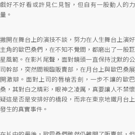
戲好不好看或許見仁見智，但自有一股動人的力
量。
撇開在舞台上的演技不談，努力在人生舞台上演好
主角的歐巴桑們，在不知不覺間，都磨出了一股巨
星風範。在影片尾聲，面對鏡頭一直保持沈默的公
司幹部，突然間親臨販賣部，在月台上與歐巴桑展
開激辯。面對上司的唇槍舌劍，一步不讓的歐巴
桑，其對白之精彩，眼神之凌厲，真要讓人不禁懷
疑這是否是安排好的橋段，而非在東京地鐵月台上
發生的真實事件。
在片中的最後，歐巴桑們雖然仍離開了販賣部，但