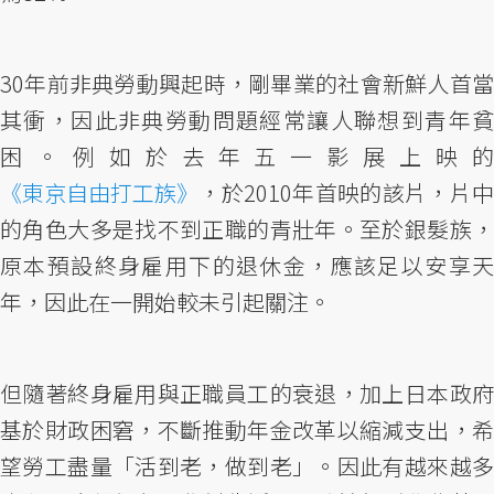
30年前非典勞動興起時，剛畢業的社會新鮮人首當
其衝，因此非典勞動問題經常讓人聯想到青年貧
困。例如於去年五一影展上映的
《東京自由打工族》
，於2010年首映的該片，片中
的角色大多是找不到正職的青壯年。至於銀髮族，
原本預設終身雇用下的退休金，應該足以安享天
年，因此在一開始較未引起關注。
但隨著終身雇用與正職員工的衰退，加上日本政府
基於財政困窘，不斷推動年金改革以縮減支出，希
望勞工盡量「活到老，做到老」。因此有越來越多