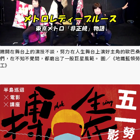
撇開在舞台上的演技不談，努力在人生舞台上演好主角的歐巴桑
們，在不知不覺間，都磨出了一股巨星風範。 圖／《地鐵藍領勞
工》