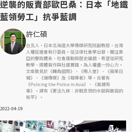
逆襲的販賣部歐巴桑：日本「地鐵
藍領勞工」抗爭藍調
許仁碩
台北人，日本北海道大學傳媒研究院副教授，台灣
人權促進會執行委員。從法律社會學出發，關注東
亞的警政體系、社會運動與歷史議題，希望從研究
教學、媒體寫作與社運實踐，為人權盡一份心力。
文章散見於《轉角國際》、《鳴人堂》、《蘋果日
報》、《端傳媒》及《報導者》等。合著有
《Policing the Police in Asia》、《島鏈有
事》。譯有《憲法九條：非戰思想的水脈與脆弱的
和平》。
2022-04-19