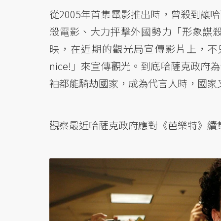
從2005年首集電影推出時，曾殺到讓
殺電影、大力抨擊外國勢力「形象謀殺
映，在近期的觀光局宣傳影片上，不只
nice!」來宣傳觀光。到底哈薩克政
袖都能騎劫國家，成為代言人時，國家
觀察最近哈薩克政府應對《芭樂特》續