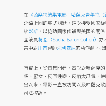
在
《芭樂特續集電影：哈薩克青年抱（
延續上回的英式幽默，這次接受國家級
統
彭斯
，以協助國家修補與美國的關係
國演員
柯恩（Sacha Baron Cohen）
亦
當中對
川普
律師
朱利安尼
的惡作劇，掀
事實上，從首集開始，電影對哈薩克的
權、厭女、反同性戀、反猶太風氣，使
出以來，電影一直被坊間以及哈薩克政
司法控訴。