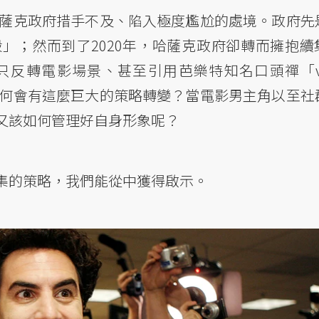
哈薩克政府措手不及、陷入極度尷尬的處境。政府先
」；然而到了2020年，哈薩克政府卻轉而擁抱續
反轉電影場景、甚至引用芭樂特知名口頭禪「ve
府為何會有這麼巨大的策略轉變？當電影男主角以至社
又該如何管理好自身形象呢？
集的策略，我們能從中獲得啟示。