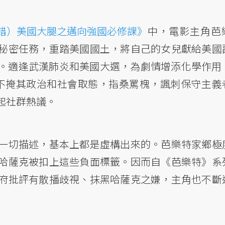
錯）美國大腿之邁向強國必修課》
中，電影主角芭
秘密任務，重踏美國國土，將自己的女兒獻給美國
。適逢武漢肺炎和美國大選，為劇情增添化學作用
不掩其政治和社會取態，指桑罵槐，諷刺保守主義
起社群熱議。
一切描述，基本上都是虛構出來的。芭樂特家鄉極
哈薩克被扣上這些負面標籤。因而自《芭樂特》系
府批評有散播歧視、抹黑哈薩克之嫌，主角也不斷