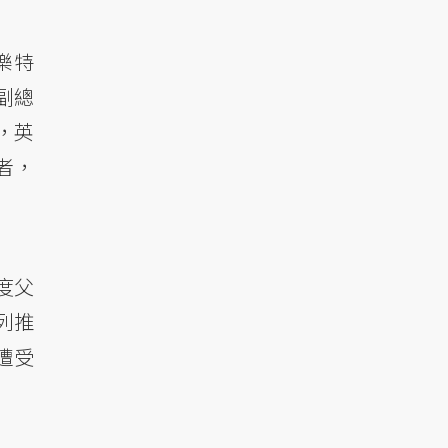
樂特
副總
，英
者，
度父
列推
遭受