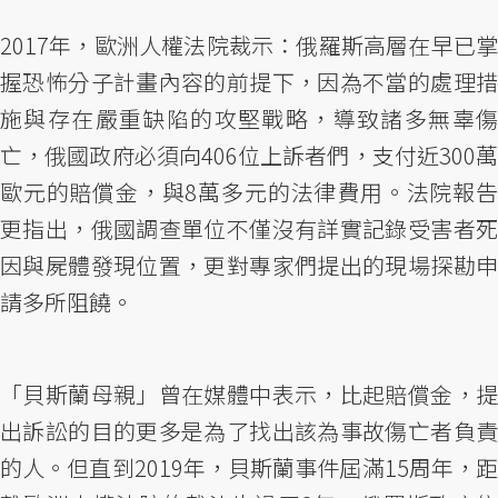
2017年，歐洲人權法院裁示：俄羅斯高層在早已掌
握恐怖分子計畫內容的前提下，因為不當的處理措
施與存在嚴重缺陷的攻堅戰略，導致諸多無辜傷
亡，俄國政府必須向406位上訴者們，支付近300萬
歐元的賠償金，與8萬多元的法律費用。法院報告
更指出，俄國調查單位不僅沒有詳實記錄受害者死
因與屍體發現位置，更對專家們提出的現場探勘申
請多所阻饒。
「貝斯蘭母親」曾在媒體中表示，比起賠償金，提
出訴訟的目的更多是為了找出該為事故傷亡者負責
的人。但直到2019年，貝斯蘭事件屆滿15周年，距