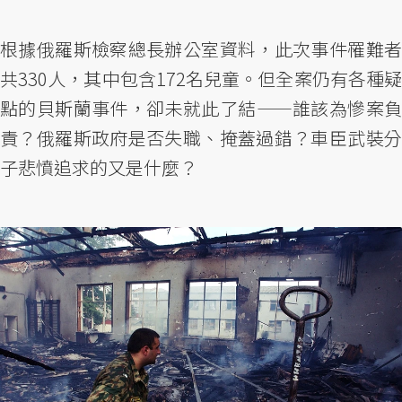
根據俄羅斯檢察總長辦公室資料，此次事件罹難者
共330人，其中包含172名兒童。但全案仍有各種疑
點的貝斯蘭事件，卻未就此了結——誰該為慘案負
責？俄羅斯政府是否失職、掩蓋過錯？車臣武裝分
子悲憤追求的又是什麼？