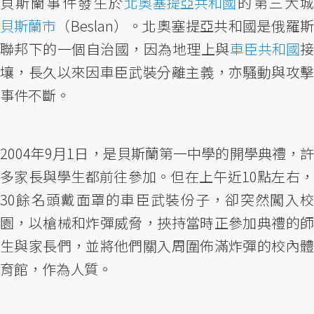
貝斯蘭事件發生於
北奧塞提亞共和國
的第三大
貝斯蘭市
（Beslan）。北奧塞提亞共和國是俄羅斯
聯邦下的一個自治國，因為地理上與
車臣共和國
壤，長久以來因車臣武裝分離主義，亦騷動與攻擊
事件不斷。
2004年9月1日，是貝斯蘭第一中學的開學典禮，許
多家長與學生都前往參加。但在上午近10點左右，
30餘名頭戴面罩的車臣武裝份子，卻突然闖入校
園，以槍械和炸彈威脅，挾持當時正參加典禮的師
生與家長們，並將他們關入周圍佈滿炸彈的校內體
育館，作為人質。