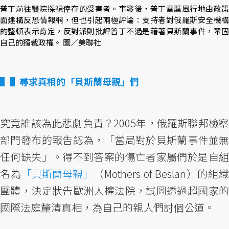
普丁前往醫院探視倖存的受害者。事發後，普丁雷厲風行地由政策
面建構反恐情報網，但也引起兩極評論：支持者對俄羅斯安全機構
的整頓表示肯定，反對派則批評普丁不過是藉著貝斯蘭事件，鞏固
自己的獨裁政權。 圖／美聯社
▌尋求真相的「貝斯蘭母親」們
究竟誰該為此悲劇負責？2005年，俄羅斯聯邦檢察
部門發布的報告認為，「當局對於貝斯蘭事件並無
任何缺失」。得不到答案的傷亡者家屬們於是自組
名為
「貝斯蘭母親」
（Mothers of Beslan）的組
團體，決定狀告歐洲人權法院，試圖透過超國家的
國際法庭釐清真相，為自己的親人們討個公道。