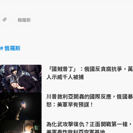
俄羅斯
# 俄羅斯
「國賊普丁」：俄國反貪腐抗爭，萬
人示威千人被捕
川普敘利亞開轟的國際反應，俄國暴
怒：美軍早有預謀！
為化武攻擊復仇？正面開戰第一槍，
美軍轟炸敘利亞空軍基地