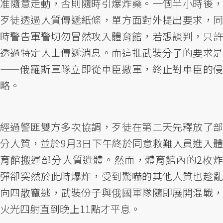
准隨意走動，否則隨時引爆炸藥。一個半小時後，
歹徒透過人質傳遞紙條，單方面對外提出要求，同
時警告軍警切勿冒然攻入體育館，若想談判，只許
透過特定人士傳遞消息。而這批武裝分子的要求是
——俄羅斯軍隊立即從車臣撤軍，終止對車臣的侵
略。
經過警匪雙方多次協調，歹徒在第二天先釋放了部
分人質，並於9月3日下午終於同意救難人員進入體
育館搬運部分人質遺體。然而，體育館內的2枚炸
彈卻突然於此時爆炸，受到驚嚇的其他人質也趁亂
向四散竄逃，武裝份子與俄國軍隊隨即展開混戰，
火光四射直到晚上11點才平息。