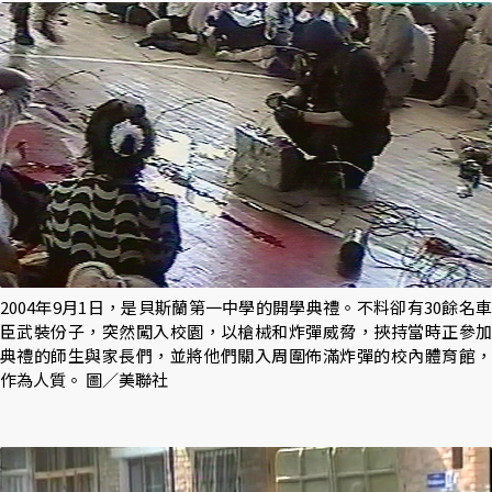
2004年9月1日，是貝斯蘭第一中學的開學典禮。不料卻有30餘名車
臣武裝份子，突然闖入校園，以槍械和炸彈威脅，挾持當時正參加
典禮的師生與家長們，並將他們關入周圍佈滿炸彈的校內體育館，
作為人質。 圖／美聯社