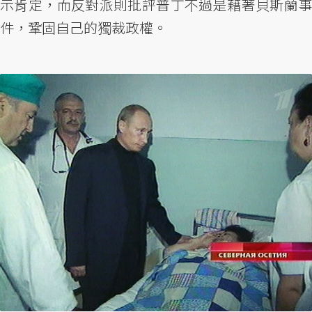
示肯定，而反對派則批評普丁不過是藉著貝斯蘭事
件，鞏固自己的獨裁政權。