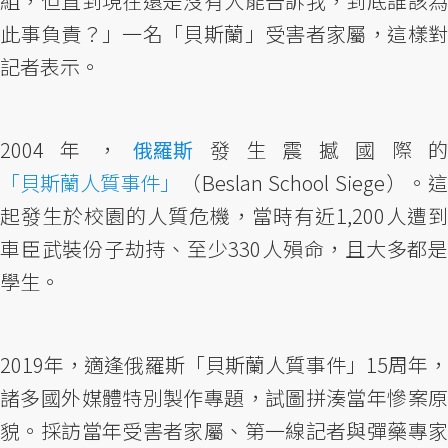
組，但直到現在還是沒有人能告訴我，到底誰該為
此事負責？」一名「貝斯蘭」受害者家屬，這樣對
記者表示。
2004年，
俄羅斯
發生震撼國際
「貝斯蘭人質事件」
（Beslan School Siege）。這
起發生於校園的人質危機，當時有近1,200人遭到
車臣武裝份子劫持、至少330人殞命，且大多都是
學生。
2019年，適逢俄羅斯「貝斯蘭人質事件」15周年，
諸多國外媒體特別製作專題，試圖拼湊當年慘案原
貌。採訪當年受害者家屬、第一線記者與彈藥專家