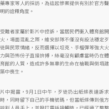
藥專家等人的採訪，為這起慘案提供有別於官方聲
明的詮釋角度。
受難者家屬於影片中控訴，當居民們衝入體育館開
火，場面混亂之際，維安部隊不僅沒有設法穩定歹
徒與民眾情緒，反而選擇以坦克、手榴彈等強大火
力與恐怖份子直接拚搏，絲毫沒有顧慮當時仍在體
育館的人質，造成許多無辜的生命在槍戰與倒塌建
築中喪生。
片中揭露，9月1日中午，歹徒扔出紙條表達訴求
時，同時留下自己的手機號碼，但當紙條傳到俄方
談判人員手上，並撥打電話接觸時，已經過了整整