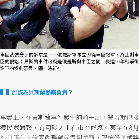
車臣武裝分子的訴求是——俄羅斯軍隊立即從車臣撤軍，終止對車
臣的侵略；貝斯蘭事件可說是俄羅斯與車臣之間，長達10年戰爭衝
突下的慘劇惡果。 圖／法新社
▌誰該為貝斯蘭慘案負責？
事實上，在貝斯蘭事件發生的前一周，警方就已接
獲民眾通報，有可疑人士在市區群聚。甚至在8月
31日下午，俄國內務部就得到情資，恐怖份子或將