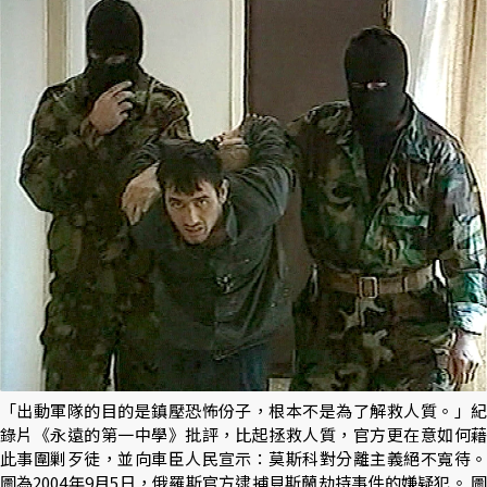
「出動軍隊的目的是鎮壓恐怖份子，根本不是為了解救人質。」紀
錄片《永遠的第一中學》批評，比起拯救人質，官方更在意如何藉
此事圍剿歹徒，並向車臣人民宣示：莫斯科對分離主義絕不寬待。
圖為2004年9月5日，俄羅斯官方逮捕貝斯蘭劫持事件的嫌疑犯。 圖