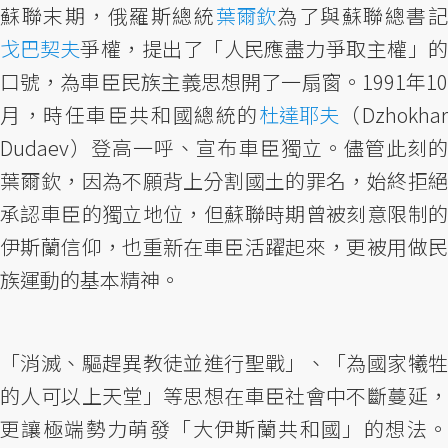
蘇聯末期，俄羅斯總統
葉爾欽
為了與蘇聯總書
戈巴契夫
爭權，提出了「人民應盡力爭取主權」的
口號，為車臣民族主義思想開了一扇窗。1991年10
月，時任車臣共和國總統的
杜達耶夫
（Dzhokha
Dudaev）登高一呼、宣布車臣獨立。儘管此刻的
葉爾欽，因為不願背上分割國土的罪名，始終拒絕
承認車臣的獨立地位，但蘇聯時期曾被刻意限制的
伊斯蘭信仰，也重新在車臣活躍起來，更被用做民
族運動的基本精神。
「消滅、驅趕異教徒並進行聖戰」、「為國家犧牲
的人可以上天堂」等思想在車臣社會中不斷蔓延，
更讓極端勢力萌發「大伊斯蘭共和國」的想法。