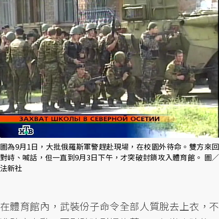
圖為9月1日，大批俄羅斯軍警趕赴現場，在校園外待命。雙方來回
對峙、喊話，但一直到9月3日下午，才突破封鎖攻入體育館。 圖／
法新社
在體育館內，武裝份子命令全部人質脫去上衣，不