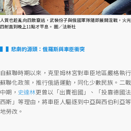
人質也趁亂向四散竄逃，武裝份子與俄國軍隊隨即展開混戰，火光
四射直到晚上11點才平息。 圖／法新社
▌悲劇的源頭：俄羅斯與車臣衝突
自蘇聯時期以來，克里姆林宮對車臣地區嚴格執行
蘇聯化政策，推行俄語運動，同化少數民族。二戰
中期，
史達林
更曾以「出賣祖國」、「投靠德國
西斯」等理由，將車臣人驅逐到中亞與西伯利亞等
地勞改。