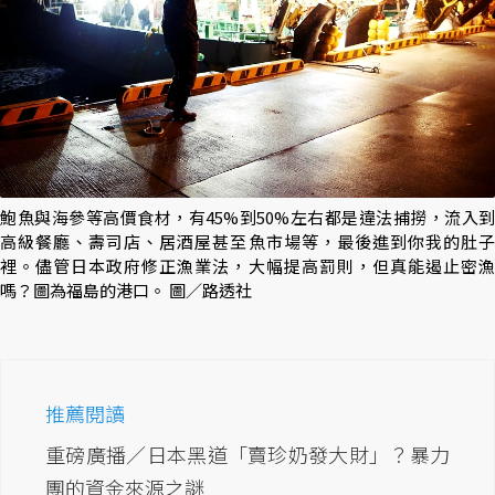
鮑魚與海參等高價食材，有45%到50%左右都是違法捕撈，流入到
高級餐廳、壽司店、居酒屋甚至魚市場等，最後進到你我的肚子
裡。儘管日本政府修正漁業法，大幅提高罰則，但真能遏止密漁
嗎？圖為福島的港口。 圖／路透社
推薦閱讀
重磅廣播／日本黑道「賣珍奶發大財」？暴力
團的資金來源之謎