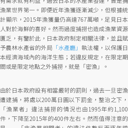
有需求就有利益，過去日本的水產業發達，曾是捕
漁業世界第一。即便近年漁獲逐漸減少，但根據統
計顯示，2015年漁獲量仍高達767萬噸，足見日本
人對於海鮮的喜好。然而過度捕撈也造成漁業資源
匱乏，有鑒於此，日本政府制定相關法律，並且賦
予農林水產省的外局
「水產廳」
執法權，以保護
本經濟海域內的海洋生態；若違反規定，在限定期
間或是限定地點之外捕撈，就是「密漁」。
由於日本政府設有相當嚴苛的罰則，過去一旦密漁
遭逮捕，將處以200萬日圓以下罰金，整治之下，
「漁業者」違法捕撈的情況也由1995年約1,100
件，下降至2015年的400件左右。然而值得注意的
是——「非漁業相關者」的違法件數反而逐年增