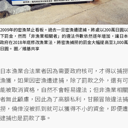
2009年的密漁禁止看板。過去一旦密漁遭逮捕，將處以200萬日圓以
下罰金，然而「非漁業相關者」的違法件數依然逐年增加，讓日本
政府在2018年底修改漁業法，將密漁捕撈的罰金大幅提高至3,000萬
日圓。 圖／維基共享
日本漁業合法業者因為需要政府核可，才得以捕撈
漁獲，如果因密漁遭逮捕，除了罰款之外，還有可
能被取消資格，自然不會輕易違法；但非漁業相關
者無此顧慮，因此為了高額私利，甘願冒險違法捕
撈，僥倖沒被抓到就可以獲得不小的資金，即便遭
逮捕也是罰款了事。