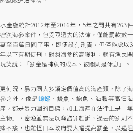
的風險違法捕撈。
水產廳統計2012年至2016年，5年之間共有263件
密漁海參案件，但受限過去的法律，僅能罰款數十
萬至百萬日圓了事，即便設有刑責，但僅能處以3
年以下有期徒刑，對照海參的高獲利，就有漁民開
玩笑說：「罰金是捕魚的成本、被關則是休息」。
更何況，暴力團大多鎖定價值高的海產類，除了海
參之外，像是
蠑螺
、鰻魚、鮑魚、海膽等高價
產，都是暴力團的目標，加上海產在法律上是「無
主物」，密漁並無法以竊盜罪起訴，過去的罰則不
痛不癢，也難怪日本政府要大幅提高罰金，以遏阻