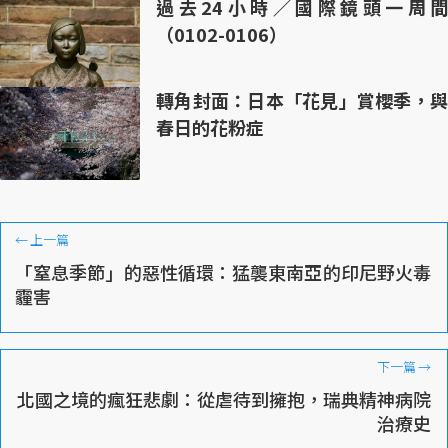
過去24小時／國際鏡頭一周間
（0102-0106）
轉角封面：日本「花見」賞櫻季，與
春日的花粉症
←
上一篇
「窒息季節」的惡性循環：猛襲東南亞的印尼野火毒
霾害
下一篇
→
北國之境的瘋狂悲劇：從虐待到擁抱，瑞典精神病院
治療史