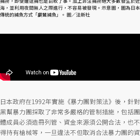
捕撈，即便遭逮捕也是罰款了事。加上非法捕撈絕大多數發生於近
海，並利用夜間無人之際進行，不容易被發現。示意圖，圖為日本
傳統的捕魚方式「鸕鶿捕魚」。 圖／法新社
日本政府在1992年實施《暴力團對策法》後，針對
黑幫暴力團採取了非常多嚴格的管制措施，包括團
體成員必須造冊列管、資金來源須公開合法，也不
得持有槍械等，一旦違法不但取消合法暴力團的資