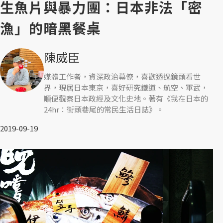
生魚片與暴力團：日本非法「密
漁」的暗黑餐桌
陳威臣
媒體工作者，資深政治幕僚，喜歡透過鏡頭看世
界，現居日本東京，喜好研究鐵道、航空、軍武，
順便觀察日本政經及文化史地。著有《我在日本的
24hr：街頭巷尾的常民生活日誌》。
2019-09-19