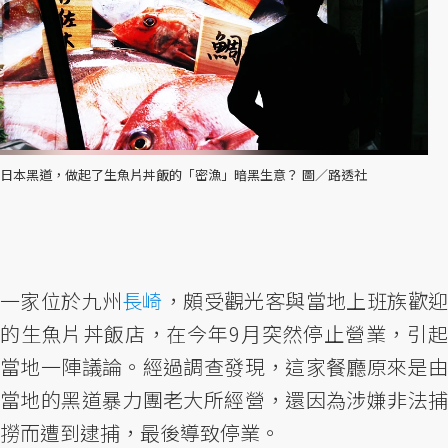
日本黑道，做起了生魚片丼飯的「密漁」暗黑生意？ 圖／路透社
一家位於九州
長崎
，頗受觀光客與當地上班族歡
的生魚片丼飯店，在今年9月突然停止營業，引起
當地一陣議論。經過調查發現，這家餐廳原來是由
當地的黑道暴力團老大所經營，還因為涉嫌非法捕
撈而遭到逮捕，最後導致停業。