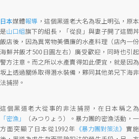
日本
媒體
報導
，這個黑道老大名為坂上明弘，原
是
山口組
旗下的組長，「從良」與妻子開了這間
飯店後，因為異常物美價廉的水產料理（店內一份
海鮮丼飯才500日圓左右）廣受歡迎，同時也引起
警方注意。而之所以水產賣得如此便宜，就是因為
坂上透過關係取得潛水裝備，夥同其他弟兄下海非
法捕撈。
這個黑道老大從事的非法捕撈，在日本稱之為
「密漁」
（みつりょう）。暴力團的密漁活動，一
方面突顯了日本從1992年
《暴力團對策法》
實施
後，黑道為求生存而冒險犯法的營生手段，另一方