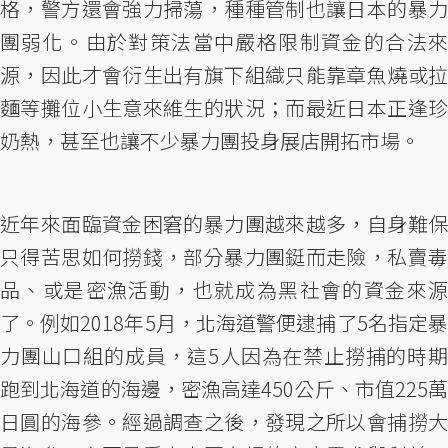
格，警方還會強力掃蕩，種種管制也讓日本的暴力
團弱化。由於對策法當中嚴格限制資金的合法來
源，因此才會衍生出有旗下組織只能靠章魚燒或拉
麵等攤位小生意來維生的狀況；而最近日本正逢珍
奶熱，甚至也讓不少暴力團投身展店開拓市場。
近年來面臨資金困窘的暴力團越來越多，自身難保
只得苦思如何撈錢，部分暴力團鋌而走險，私賣毒
品、或是密漁活動，也就成為黑社會的資金來源
了。例如2018年5月，北海道警便逮捕了5名指定暴
力團山口組的成員，這5人因為在禁止撈捕的時期
跑到北海道的海邊，密漁高達450公斤、市值225萬
日圓的海參。經過調查之後，發現之所以會捕撈大