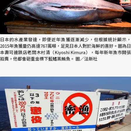
日本的水產業發達，即便近年漁獲逐漸減少，但根據統計顯示，
2015年漁獲量仍高達767萬噸，足見日本人對於海鮮的喜好。圖為日
本壽司連鎖店老闆木村清（Kiyoshi Kimura），每年新年漁市開張
拍賣，他都會砸重金標下藍鰭黑鮪魚。 圖／法新社