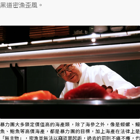
黑道密漁歪風。
暴力團大多鎖定價值高的海產類，除了海參之外，像是蠑螺、鰻
魚、鮑魚等高價海產，都是暴力團的目標，加上海產在法律上是
「無主物」，密漁並無法以竊盜罪起訴，過去的罰則不痛不癢，也