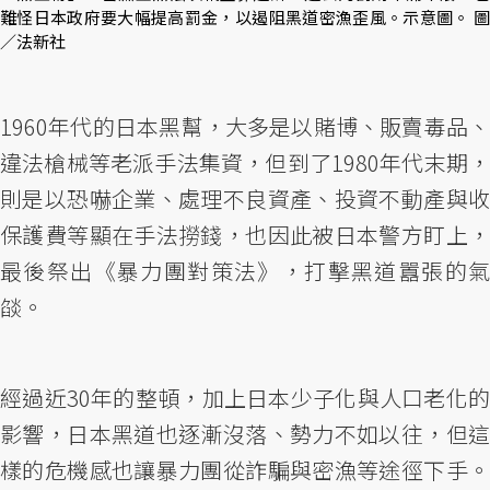
難怪日本政府要大幅提高罰金，以遏阻黑道密漁歪風。示意圖。 圖
／法新社
1960年代的日本黑幫，大多是以賭博、販賣毒品、
違法槍械等老派手法集資，但到了1980年代末期，
則是以恐嚇企業、處理不良資產、投資不動產與收
保護費等顯在手法撈錢，也因此被日本警方盯上，
最後祭出《暴力團對策法》，打擊黑道囂張的氣
燄。
經過近30年的整頓，加上日本少子化與人口老化的
影響，日本黑道也逐漸沒落、勢力不如以往，但這
樣的危機感也讓暴力團從詐騙與密漁等途徑下手。