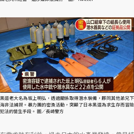
黑道老大名為坂上明弘，透過關係取得潛水裝備，夥同其他弟兄下
海非法捕撈。暴力團的密漁活動，突顯了日本黑道為求生存而冒險
犯法的營生手段。 圖／長崎警方