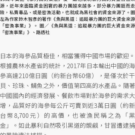
源，近年來面臨資金困窘的暴力團越來越多，部分暴力團鋌而走
險，私賣毒品、或是密漁活動，也就成為黑社會的資金來源了。圖
左為作家鈴木智彥的著作《魚與黑道：追蹤暴力團的巨大資金來源
「密漁事業」》。 圖／《魚與黑道：追蹤暴力團的巨大資金來源
「密漁事業」》、路透社
日本的海參品質極佳，相當獲得中國市場的歡迎。
根據農林水產省的統計，2017年日本輸出中國的海
參高達210億日圓（約新台幣60億），是僅次於干
貝、珍珠、鯖魚之外，價值第四高的水產品。隨著
中國國內的經濟發展、餐飲市場對於海參的需求大
增，品質好的海參每公斤可賣到近3萬日圓（約新
台幣8,700元）的高價，也被漁民稱之為「黑
金」。如此暴利自然吸引黑道的覬覦，甘冒遭逮捕