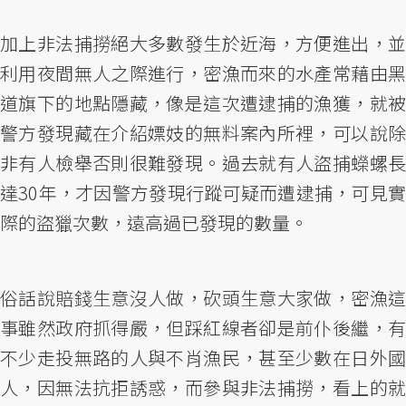
加上非法捕撈絕大多數發生於近海，方便進出，並
利用夜間無人之際進行，密漁而來的水產常藉由黑
道旗下的地點隱藏，像是這次遭逮捕的漁獲，就被
警方發現藏在介紹嫖妓的無料案內所裡，可以說除
非有人檢舉否則很難發現。過去就有人盜捕蠑螺長
達30年，才因警方發現行蹤可疑而遭逮捕，可見實
際的盜獵次數，遠高過已發現的數量。
俗話說賠錢生意沒人做，砍頭生意大家做，密漁這
事雖然政府抓得嚴，但踩紅線者卻是前仆後繼，有
不少走投無路的人與不肖漁民，甚至少數在日外國
人，因無法抗拒誘惑，而參與非法捕撈，看上的就