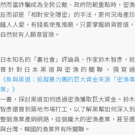
然而當詐騙成為全民公敵、政府防範重點時，密漁
反而卻是「相對安全隱密」的手法，更何況海產珍
饈人人愛，有錢能使鬼推磨，只要掌握銷貨管道，
自然就有人願意冒險。
日本知名的「裏社會」評論員、作家鈴木智彥，就
曾針對日本黑道與密漁的關聯，撰寫過
《魚與黑道：追蹤暴力團的巨大資金來源「密漁事
業」》
一書，探討黑道如何透過密漁獲取巨大資金。鈴木
智彥還曾到築地市場打工，以了解黑幫如何深入到
整個漁業產銷網路，這個龐大的密漁產業，甚至還
與台灣、韓國的漁業界有所關聯。