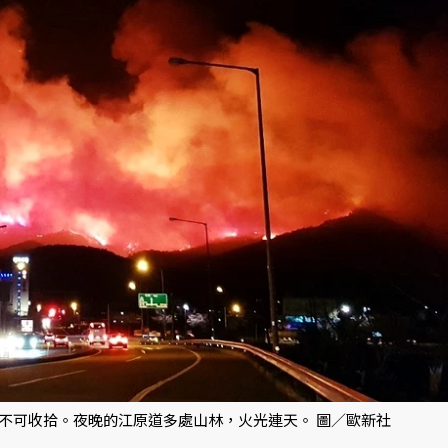
不可收拾。夜晚的江原道多處山林，火光連天。 圖／歐新社