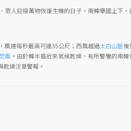
、眾人迎接萬物恢復生機的日子，南韓舉國上下，
，風速每秒最高可達35公尺；西風越過
太白山脈
後
焚風
。由於韓半島近來氣候乾燥，有所警覺的南韓
與乾燥注意警報。