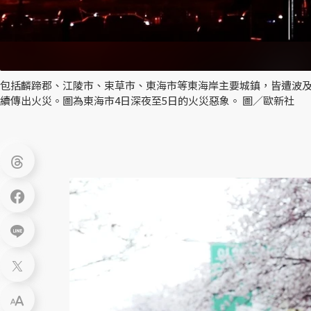
包括麟蹄郡、江陵市、束草市、東海市等東海岸主要城鎮，皆遭波
續傳出火災。圖為東海市4日深夜至5日的火災惡象。 圖／歐新社