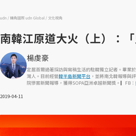
udn
轉角國際 udn Global
文化視角
南韓江原道大火（上）：「
楊虔豪
定居首爾過著採訪與寫稿生活的駐韓獨立記者。畢業於
灣人。目前經營
韓半島新聞平台
，並將南北韓報導與評
院慘案新聞報導，獲得SOPA亞洲卓越新聞獎。▎FB：
2019-04-11