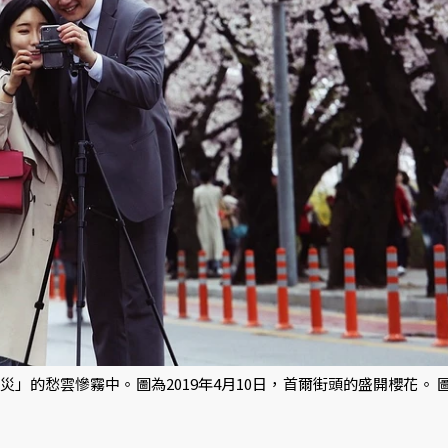
」的愁雲慘霧中。圖為2019年4月10日，首爾街頭的盛開櫻花。 