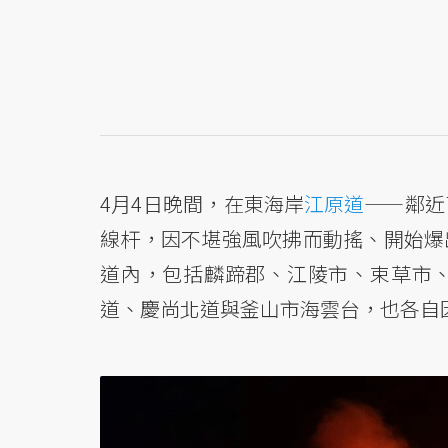
4月4日晚間，在東海岸
江原道
——鄰近
線杆，因不堪強風吹拂而動搖、開始爆
道內，包括麟蹄郡、江陵市、束草市
道、慶尚北道與釜山市海雲台，也各自