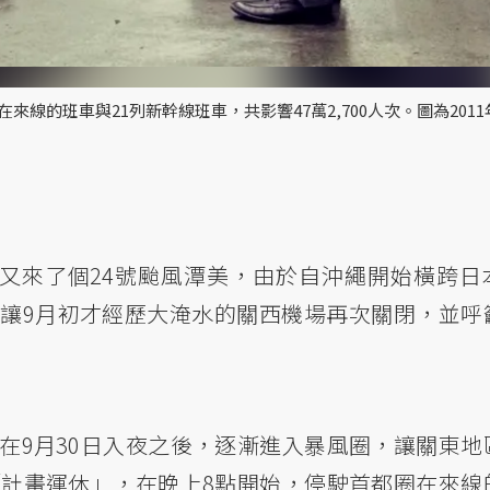
來線的班車與21列新幹線班車，共影響47萬2,700人次。圖為2011
又來了個24號颱風潭美，由於自沖繩開始橫跨日
讓9月初才經歷大淹水的關西機場再次關閉，並呼
在9月30日入夜之後，逐漸進入暴風圈，讓關東地
「計畫運休」，在晚上8點開始，停駛首都圈在來線