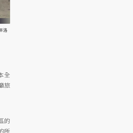
年洛
本全
籲旅
區的
的所