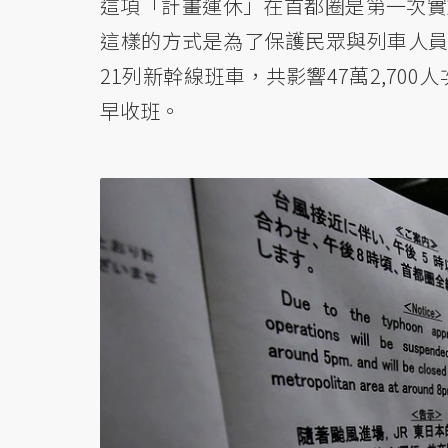
這項「計畫運休」在首都圈是第一次實
這樣的方式是為了保護民眾與列車人員的
21列新幹線班車，共影響47萬2,7
早收班。