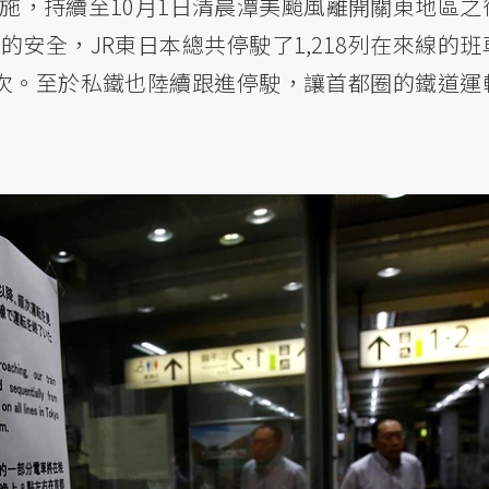
施，持續至10月1日清晨潭美颱風離開關東地區之
安全，JR東日本總共停駛了1,218列在來線的班
00人次。至於私鐵也陸續跟進停駛，讓首都圈的鐵道運