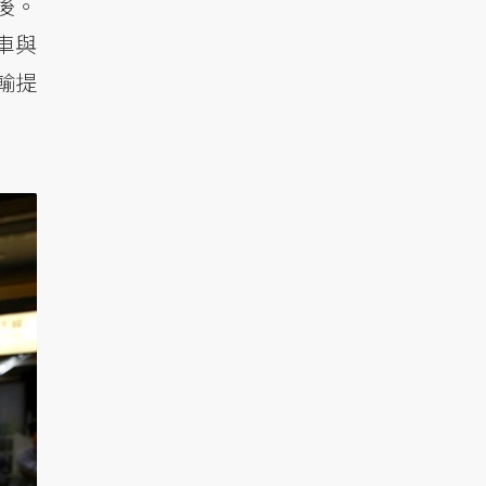
後。
車與
輸提