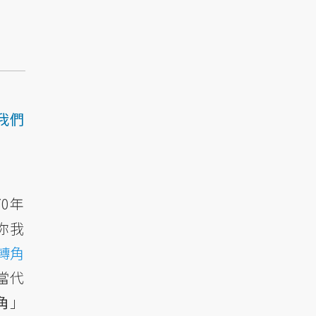
我們
0年
你我
轉角
當代
角
」