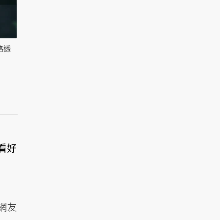
路透
看好
網友