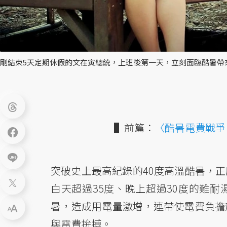
剛結束5天定期休假的文在寅總統，上班後第一天，立刻面臨酷暑帶
▌前篇：
〈酷暑電費戰爭
突破史上最高紀錄的40度高溫酷暑，
白天超過35度、晚上超過30度的難
暑，造成用電量激增，連帶使電費負擔
與電費拚搏。