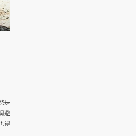
然是
調避
也得