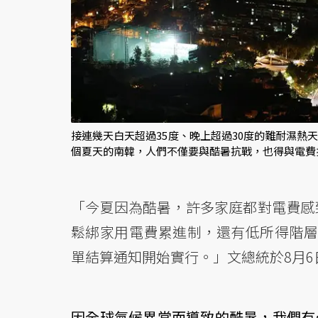
接連幾天白天超過35度、晚上超過30度的難耐濕
個夏天的南韓，人們不僅要與酷暑抗戰，也得與電費
「今夏因為酷暑，許多家庭都對電費感
鬆綁家用電費累進制，還有低所得階層
單結算通知開始實行。」文總統於8月
因全球氣候異常而導致的酷暑，我們有