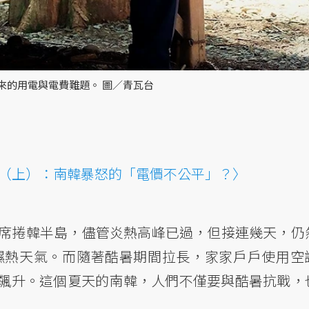
來的用電與電費難題。 圖／青瓦台
（上）：南韓暴怒的「電價不公平」？〉
正席捲韓半島，儘管炎熱高峰已過，但接連幾天，仍
耐濕熱天氣。而隨著酷暑期間拉長，家家戶戶使用空
飆升。這個夏天的南韓，人們不僅要與酷暑抗戰，