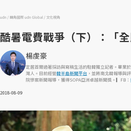
udn
轉角國際 udn Global
文化視角
酷暑電費戰爭（下）：「全
楊虔豪
定居首爾過著採訪與寫稿生活的駐韓獨立記者。畢業於
灣人。目前經營
韓半島新聞平台
，並將南北韓報導與評
院慘案新聞報導，獲得SOPA亞洲卓越新聞獎。▎FB：
2018-08-09