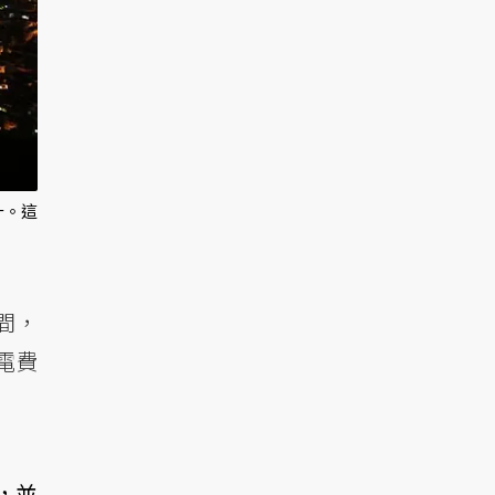
升。這
間，
電費
，並