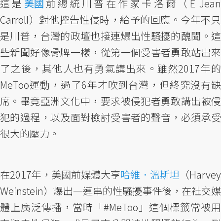
這是
美國
前總統川普在作家卡洛爾（E Jean
Carroll）對他控告性侵時，給予的回應。今年不只
是川普，台灣的政壇也接連爆出性騷擾的醜聞。這
些新聞好像骨牌一樣，從第一個受害者勇敢站出來
了之後，其他人也有勇氣講出來。雖然2017年的
MeToo運動，過了6年才吹到台灣，但終究沒有缺
席。畢竟亞洲文化中，要求被侵犯者勇敢講出被侵
犯的過程，以及面對檢討受害者的聲音，必須承受
很大的壓力。
在2017年，美國前媒體大亨
哈維．溫斯坦
（Harvey
Weinstein）爆出一連串的性騷擾事件後，在社交媒
體上廣泛傳播，當時「#MeToo」這個標籤常被用