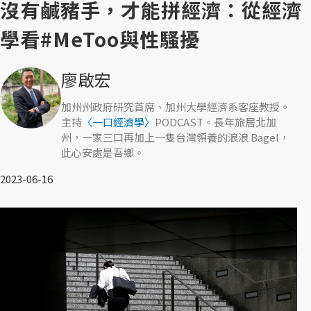
沒有鹹豬手，才能拼經濟：從經濟
學看#MeToo與性騷擾
廖啟宏
加州州政府研究首席、加州大學經濟系客座教授。
主持
〈一口經濟學〉
PODCAST。長年旅居北加
州，一家三口再加上一隻台灣領養的浪浪 Bagel，
此心安處是吾鄉。
2023-06-16