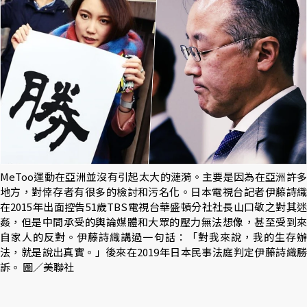
MeToo運動在亞洲並沒有引起太大的漣漪。主要是因為在亞洲許多
地方，對倖存者有很多的檢討和污名化。日本電視台記者伊藤詩織
在2015年出面控告51歲TBS電視台華盛頓分社社長山口敬之對其迷
姦，但是中間承受的輿論媒體和大眾的壓力無法想像，甚至受到來
自家人的反對。伊藤詩織講過一句話：「對我來說，我的生存辦
法，就是說出真實。」後來在2019年日本民事法庭判定伊藤詩織勝
訴。 圖／美聯社