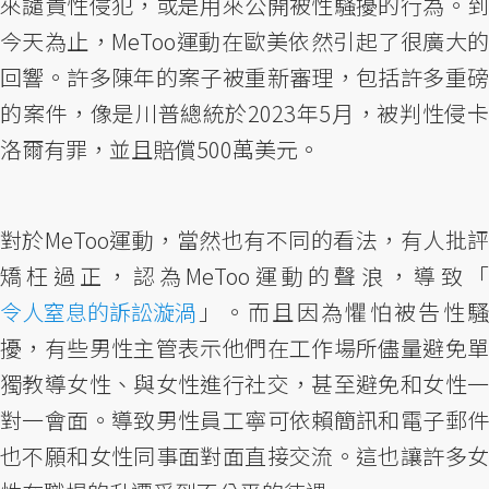
來譴責性侵犯，或是用來公開被性騷擾的行為。到
今天為止，MeToo運動在歐美依然引起了很廣大的
回響。許多陳年的案子被重新審理，包括許多重磅
的案件，像是川普總統於2023年5月，被判性侵卡
洛爾有罪，並且賠償500萬美元。
對於MeToo運動，當然也有不同的看法，有人批評
矯枉過正，認為MeToo運動的聲浪，導致「
令人窒息的訴訟漩渦
」。而且因為懼怕被告性騷
擾，有些男性主管表示他們在工作場所儘量避免單
獨教導女性、與女性進行社交，甚至避免和女性一
對一會面。導致男性員工寧可依賴簡訊和電子郵件
也不願和女性同事面對面直接交流。這也讓許多女