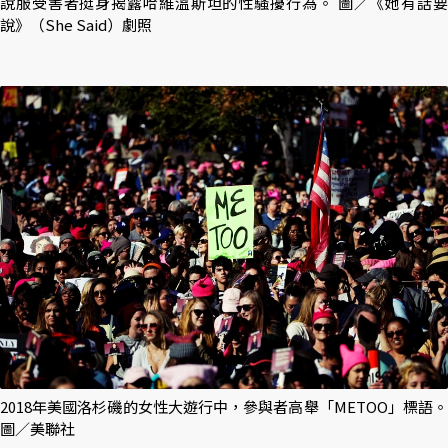
說服受害者挺身揭露哈維溫斯坦的性騷擾行為。 圖／《她有話要
說》（She Said）劇照
2018年美國洛杉磯的女性大遊行中，參與者高舉「METOO」標語。
圖／美聯社