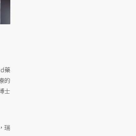
ead藥
治療的
）博士
，瑞