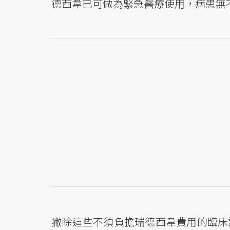
德西韋已可做為緊急醫療使用，病患無
撇除這些不須負擔瑞德西韋費用的臨床