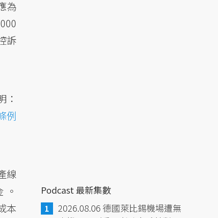
應為
00
控訴
聲明：
動條例
含產線
Podcast 最新集數
金。
成本
2026.08.06 德國萊比錫機場遭無