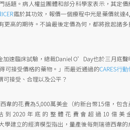
門話題。病人權益團體和部分科學家表示，其定價
CER
鑑於其功效，報價一個療程中光是藥價就達4,0
價還有更高的期待。不論最後定價為何，都將掀起諸多
金加速臨床試驗，總裁Daniel O’Day也於三月底
得可接受價格的藥物。」而最近通過的
CARES行
謂可接受、合理以及公平？
瑞德西韋的花費為5,000萬美金（約新台幣15億，包
到2020年底的整體花費會超過10億美
大學建立的經濟模型指出，量產後每劑瑞德西韋的