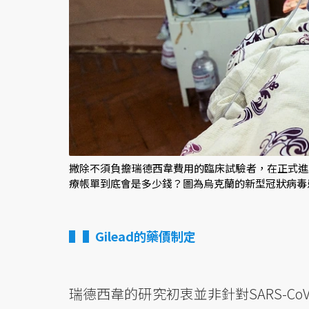
撇除不須負擔瑞德西韋費用的臨床試驗者，在正式進
療帳單到底會是多少錢？圖為烏克蘭的新型冠狀病毒
▌Gilead的藥價制定
瑞德西韋的研究初衷並非針對SARS-C