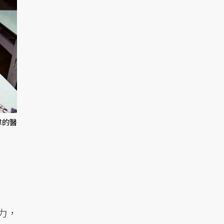
韋的醫
力，