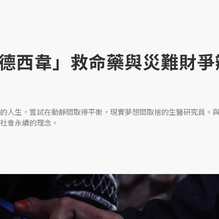
德西韋」救命藥與災難財爭
的人生，嘗試在動靜間取得平衡，現實夢想間取捨的生醫研究員。
社會永續的理念。