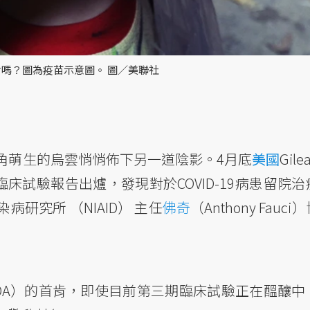
嗎？圖為疫苗示意圖。 圖／美聯社
角萌生的烏雲悄悄佈下另一道陰影。4月底
美國
Gil
）最新臨床試驗報告出爐，發現對於COVID-19病患留院
研究所 （NIAID） 主任
佛奇
（Anthony Fauci
DA）的首肯，即使目前第三期臨床試驗正在醞釀中