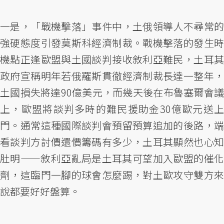
一是，「戰機擊落」事件中，土俄領導人不尋常的
強硬態度引發莫斯科經濟制裁。戰機擊落的發生時
機點正逢歐盟與土國談判接收敘利亞難民，土耳其
政府宣稱明年若俄羅斯貫徹經濟制裁長達一整年，
土國損失將達90億美元，而幾天後在布魯塞爾會議
上，歐盟將談判多時的難民援助金30億歐元送上
門。通常這種國際談判會預留預算追加的後路，端
看談判方討價還價籌碼有多少，土耳其顯然也心知
肚明——敘利亞亂局是土耳其可望加入歐盟的催化
劑，這臨門一腳的球會怎麼踢，對土歐攻守雙方來
說都要好好盤算。