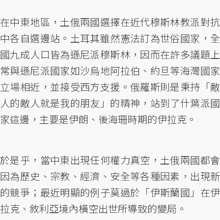
在中東地區，土俄兩國選擇在近代穆斯林教派對抗
中各自選邊站。土耳其雖然憲法訂為世俗國家，全
國九成人口皆為遜尼派穆斯林，因而在許多議題上
常與遜尼派國家如沙烏地阿拉伯、約旦等海灣國家
立場相近，並接受西方支援。俄羅斯則是秉持「敵
人的敵人就是我的朋友」的精神，站到了什葉派國
家這邊，主要是伊朗、後海珊時期的伊拉克。
於是乎，當中東出現任何權力真空，土俄兩國都會
因為歷史、宗教、經濟、安全等各種因素，出現新
的競爭；最近明顯的例子莫過於「伊斯蘭國」在伊
拉克、敘利亞境內橫空出世所導致的變局。