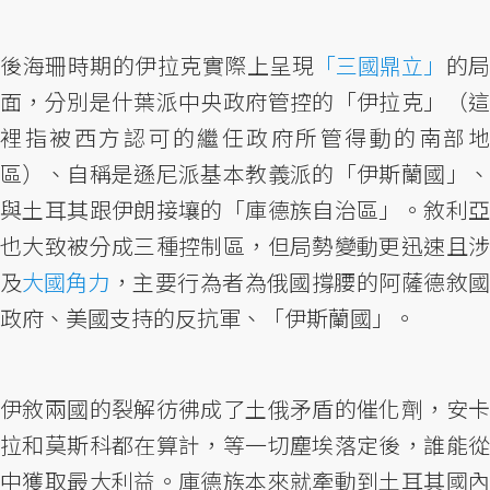
後海珊時期的伊拉克實際上呈現
「三國鼎立」
的局
面，分別是什葉派中央政府管控的「伊拉克」（這
裡指被西方認可的繼任政府所管得動的南部地
區）、自稱是遜尼派基本教義派的「伊斯蘭國」、
與土耳其跟伊朗接壤的「庫德族自治區」。敘利亞
也大致被分成三種控制區，但局勢變動更迅速且涉
及
大國角力
，主要行為者為俄國撐腰的阿薩德敘
政府、美國支持的反抗軍、「伊斯蘭國」。
伊敘兩國的裂解彷彿成了土俄矛盾的催化劑，安卡
拉和莫斯科都在算計，等一切塵埃落定後，誰能從
中獲取最大利益。庫德族本來就牽動到土耳其國內