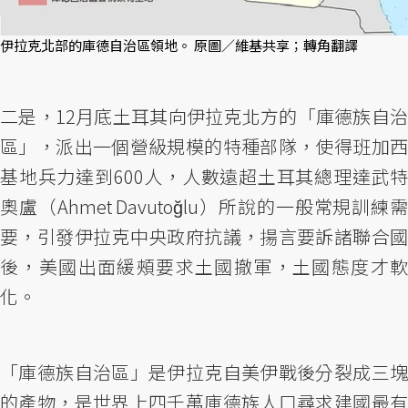
伊拉克北部的庫德自治區領地。 原圖／維基共享；轉角翻譯
二是，12月底土耳其向伊拉克北方的「庫德族自治
區」，派出一個營級規模的特種部隊，使得班加西
基地兵力達到600人，人數遠超土耳其總理達武特
奧盧（Ahmet Davutoğlu）所說的一般常規訓練需
要，引發伊拉克中央政府抗議，揚言要訴諸聯合國
後，美國出面緩頰要求土國撤軍，土國態度才軟
化。
「庫德族自治區」是伊拉克自美伊戰後分裂成三塊
的產物，是世界上四千萬庫德族人口尋求建國最有