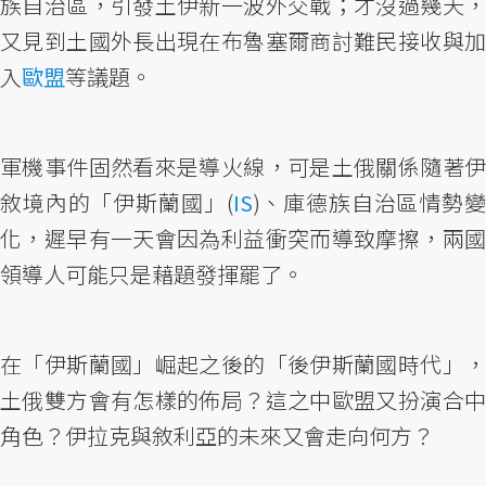
族自治區，引發土伊新一波外交戰；才沒過幾天，
又見到土國外長出現在布魯塞爾商討難民接收與加
入
歐盟
等議題。
軍機事件固然看來是導火線，可是土俄關係隨著伊
敘境內的「伊斯蘭國」(
IS
)、庫德族自治區情勢變
化，遲早有一天會因為利益衝突而導致摩擦，兩國
領導人可能只是藉題發揮罷了。
在「伊斯蘭國」崛起之後的「後伊斯蘭國時代」，
土俄雙方會有怎樣的佈局？這之中歐盟又扮演合中
角色？伊拉克與敘利亞的未來又會走向何方？