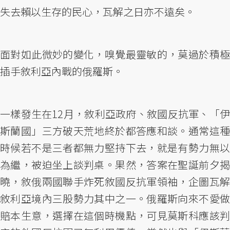
失去賴以生存的民心，瓦解之日亦不遠矣。
面對如此微妙的變化，嗅覺最靈敏的，莫過於積極
插手敘利亞內戰的俄羅斯。
一樣發生在12月，敘利亞政府、敘國反抗軍、「伊
斯蘭國」三方破天荒地終於都答應和談。通常這種
時候若不是三者都無力堅持下去，就是有勢力無以
為繼，被迫坐上談判桌。果然，答案在聖誕前夕揭
曉，敘俄兩國聯手炸死敘國反抗軍領袖，企圖瓦解
敘利亞境內三股勢力其中之一。俄羅斯向來不愛做
賠本生意，選擇在這個時機點，可見莫斯科應該判