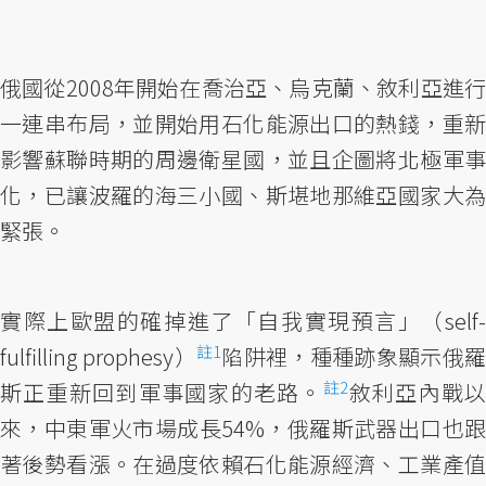
俄國從2008年開始在喬治亞、烏克蘭、敘利亞進行
一連串布局，並開始用石化能源出口的熱錢，重新
影響蘇聯時期的周邊衛星國，並且企圖將北極軍事
化，已讓波羅的海三小國、斯堪地那維亞國家大為
緊張。
實際上歐盟的確掉進了「自我實現預言」（self-
註1
fulfilling prophesy）
陷阱裡，種種跡象顯示俄羅
註2
斯正重新回到軍事國家的老路。
敘利亞內戰以
來，中東軍火市場成長54%，俄羅斯武器出口也跟
著後勢看漲。在過度依賴石化能源經濟、工業產值