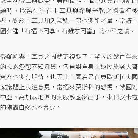
安全利益上與歐盟、美國協作，惟碰到賽普勒斯問
題時，歐盟往往在土耳其與希臘爭執之際偏袒後
者，對於土耳其加入歐盟一事也多所考量，常讓土
國有種「有福不同享，有難才同當」的不平之鳴。
俄羅斯與土耳其之間就更複雜了，肇因於幾百年來
的恩恩怨怨不知凡幾，各自對自身重返民族老大哥
寶座也多有期待，也因此土國若是在東歐斯拉夫國
家議題上表達意見，常招來莫斯科的怒視，俄國對
中亞、高加索地區的突厥系國家出手，來自安卡拉
的砲轟自然也不會少。