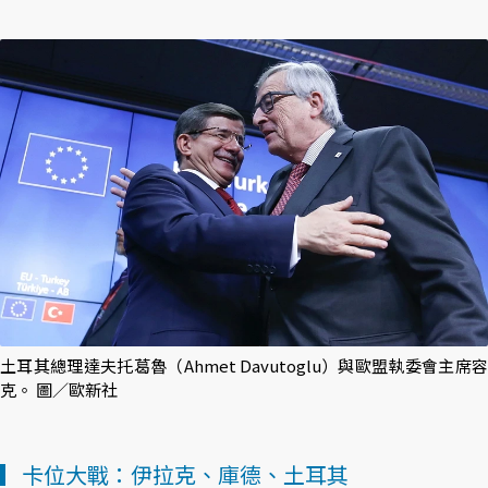
土耳其總理達夫托葛魯（Ahmet Davutoglu）與歐盟執委會主席容
克。 圖／歐新社
▎卡位大戰：伊拉克、庫德、土耳其