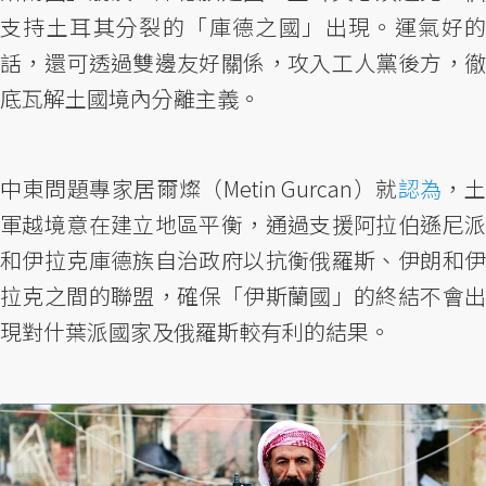
支持土耳其分裂的「庫德之國」出現。運氣好的
話，還可透過雙邊友好關係，攻入工人黨後方，徹
底瓦解土國境內分離主義。
中東問題專家居爾燦（Metin Gurcan）就
認為
，土
軍越境意在建立地區平衡，通過支援阿拉伯遜尼派
和伊拉克庫德族自治政府以抗衡俄羅斯、伊朗和伊
拉克之間的聯盟，確保「伊斯蘭國」的終結不會出
現對什葉派國家及俄羅斯較有利的結果。