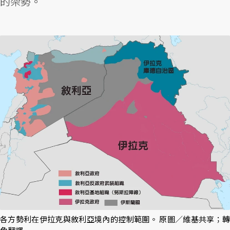
的架勢。
各方勢利在伊拉克與敘利亞境內的控制範圍。 原圖／維基共享；轉