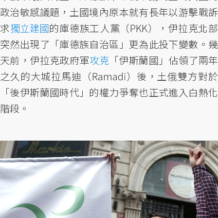
政治敏感議題，土國境內原本就有長年以游擊戰訴
求
獨立建國
的庫德族工人黨（PKK），伊拉克北
突然出現了「庫德族自治區」更為此投下變數。幾
天前，伊拉克政府軍
攻克
「伊斯蘭國」佔領了兩
之久的大城拉馬迪（Ramadi）後，土俄雙方對於
「後伊斯蘭國時代」的權力爭奪也正式進入白熱化
階段。