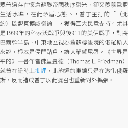
眾普遍存在懷念蘇聯帝國秩序榮光、卻又羨慕歐盟
生活水準，在此矛盾心態下，普丁主打的「（北
約）歐盟東擴威脅論」，獲得巨大民意支持。尤其
是1999年的科索沃戰爭與後911的美伊戰爭，對將
巴爾幹半島、中東地區視為舊蘇聯後院的俄羅斯人
來說，根本是侵門踏戶，讓人輩感屈辱。《世界是
平的》一書作者佛里曼德（Thomas L. Friedman）
就曾在紐時上
批評
，北約違約東擴只是在激化俄
斯，反而造成普丁以此號召也重新對外擴張。