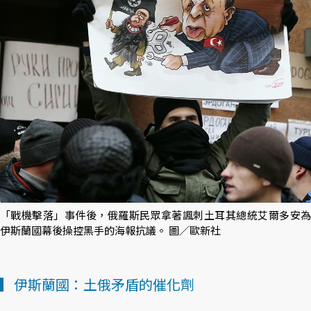
「戰機擊落」事件後，俄羅斯民眾拿著諷刺土耳其總統艾爾多安為
伊斯蘭國幕後操控黑手的海報抗議。 圖／歐新社
▎伊斯蘭國：土俄矛盾的催化劑