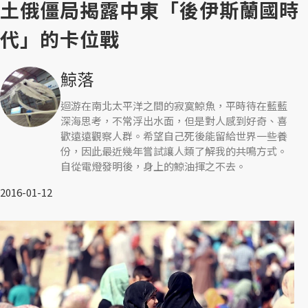
土俄僵局揭露中東「後伊斯蘭國時
代」的卡位戰
鯨落
迴游在南北太平洋之間的寂寞鯨魚，平時待在藍藍
深海思考，不常浮出水面，但是對人感到好奇、喜
歡遠遠觀察人群。希望自己死後能留給世界一些養
份，因此最近幾年嘗試讓人類了解我的共鳴方式。
自從電燈發明後，身上的鯨油揮之不去。
2016-01-12