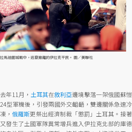
拉馬迪圍城戰中，逃竄撤離的伊拉克平民。 圖／美聯社
去年11月，
土耳其
在
敘利亞
邊境擊落一架俄國蘇
24型軍機後，引發兩國外交齟齬，雙邊關係急速冷
凍，
俄羅斯
更祭出經濟制裁「懲罰」土耳其。接
又發生了土國軍隊異常增兵進入伊拉克北部的庫德