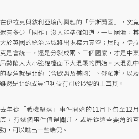
在伊拉克與敘利亞境內興起的「伊斯蘭國」，究竟
還有多少「國祚」沒人能準確知道，一旦崩潰，其
大於英國的統治區域將出現權力真空；屆時，伊拉
克是會統一，還是分裂成兩、三個國家，才是中東
局勢陷入大小強權檯面下大混戰的開始。大混亂中
的要角就是北約（含歐盟及美國）、俄羅斯，以及
雖然是北約成員但利益有別於歐盟的土耳其。
去年從「戰機擊落」事件開始的11月下旬至12月
底，有幾個事件值得關注，或許從這些要角的互
動，可以瞧出一些端倪。