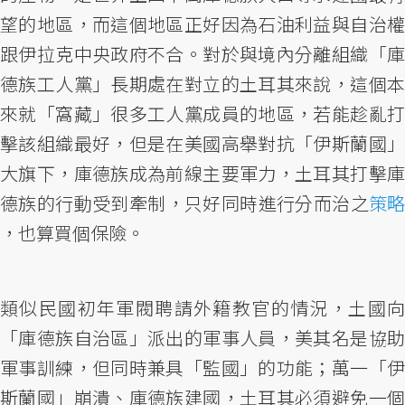
望的地區，而這個地區正好因為石油利益與自治權
跟伊拉克中央政府不合。對於與境內分離組織「庫
德族工人黨」長期處在對立的土耳其來說，這個本
來就「窩藏」很多工人黨成員的地區，若能趁亂打
擊該組織最好，但是在美國高舉對抗「伊斯蘭國」
大旗下，庫德族成為前線主要軍力，土耳其打擊庫
德族的行動受到牽制，只好同時進行分而治之
策略
，也算買個保險。
類似民國初年軍閥聘請外籍教官的情況，土國向
「庫德族自治區」派出的軍事人員，美其名是協助
軍事訓練，但同時兼具「監國」的功能；萬一「伊
斯蘭國」崩潰、庫德族建國，土耳其必須避免一個