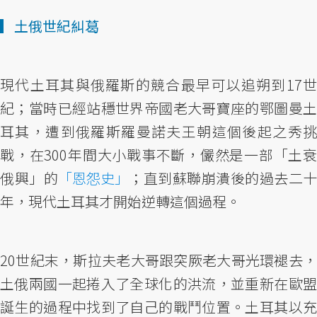
▎土俄世紀糾葛
現代土耳其與俄羅斯的競合最早可以追朔到17世
紀；當時已經站穩世界帝國老大哥寶座的鄂圖曼土
耳其，遭到俄羅斯羅曼諾夫王朝這個後起之秀挑
戰，在300年間大小戰事不斷，儼然是一部「土衰
俄興」的
「恩怨史」
；直到蘇聯崩潰後的過去二十
年，現代土耳其才開始逆轉這個過程。
20世紀末，斯拉夫老大哥跟突厥老大哥光環褪去，
土俄兩國一起捲入了全球化的洪流，並重新在歐盟
誕生的過程中找到了自己的戰鬥位置。土耳其以充