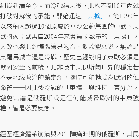
組織延續至今。而冷戰結束後，北約不到10年內就
打破對蘇俄的承諾，開始迅速
「東擴」
，從1999
以來納入超過10個原屬於華沙公約集團的中歐、東
歐國家；歐盟自2004年來會員國數量的「東擴」，
大致也與北約擴張邊界吻合。對歐盟來說，無論是
東羅馬滅亡還是冷戰，歷史已經說明了東歐必須是
歐洲安全的前緣，北非及中東伊斯蘭世界的穩定若
不是地緣政治的鎮定劑，隨時可能轉成為歐洲的催
命符——因此後冷戰的「東擴」與維持中東分治，
避免無論是俄羅斯或是任何能威脅歐洲的中東強
權，皆是必要反應。
經歷經濟體系崩潰與20年陣痛時期的俄羅斯，其民