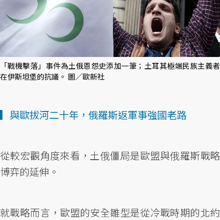
「戰機擊落」事件為土俄恩怨史添加一筆；土耳其極端民族主義者
在伊斯坦堡的抗議。 圖／歐新社
▎與歐拔河二十年，俄羅斯返軍事強國老路
從較宏觀角度來看，土俄僵局是歐盟與俄羅斯戰略
博弈的延伸。
就戰略而言，歐盟的安全雛型是從冷戰時期的北約