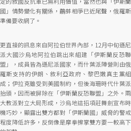
定的敘國反抗軍已無利用價值，當然也與「伊斯蘭
國」情勢變化有關係，鷸蚌相爭已近尾聲，俄羅斯
準備要收網了。
更直接的訊息來自阿拉伯世界內部，12月中旬遜尼
派大國沙烏地阿拉伯跳出來組建「伊斯蘭反恐聯
盟」，成員皆為遜尼派國家，而什葉派陣營則由俄
羅斯支持的伊朗、敘利亞政府、黎巴嫩真主黨組
成；伊拉克雖受到美國制約，但後海珊時代什葉派
抬頭，因而被屏除在「伊斯蘭反恐聯盟」之外。兩
大教派對立大局形成，沙烏地這招項莊舞劍宣布時
機巧妙，顯露出雙方都對「伊斯蘭國」威脅的警戒
程度降低許多，反倒像是摩拳擦掌雙方要一較高下