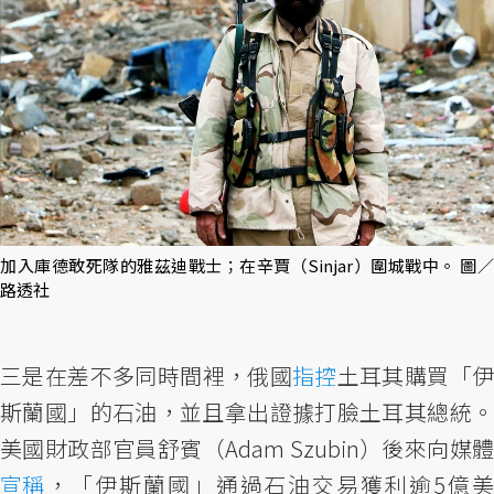
加入庫德敢死隊的雅茲迪戰士；在辛賈（Sinjar）圍城戰中。 圖／
路透社
三是在差不多同時間裡，俄國
指控
土耳其購買「
斯蘭國」的石油，並且拿出證據打臉土耳其總統。
美國財政部官員舒賓（Adam Szubin）後來向媒體
宣稱
，「伊斯蘭國」通過石油交易獲利逾5億美