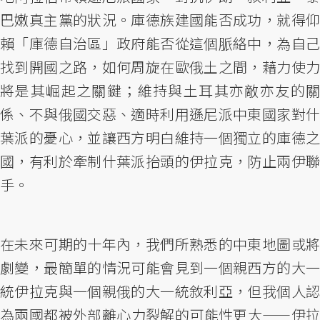
巴嫩真主黨的狀況。庫德族建國能否成功，就得仰
賴「庫德自治區」政府能否從這個脈絡中，為自己
找到開國之路，如何周旋在歐俄土之間，藉力使力
將是其崛起之關鍵；維持與土耳其亦敵亦友的關
係、不與俄國交惡、適時利用遜尼派中東國家對什
葉派的憂心，並讓西方明白維持一個獨立的庫德之
國，有利於牽制什葉派抬頭的伊拉克，防止兩伊聯
手。
在未來可期的十年內，我們所熟悉的中東地圖或將
劇變，最簡單的情況可能會見到一個親西方的大一
統伊拉克與一個親俄的大一統敘利亞，但我個人認
為兩國都被外部離心力裂解的可能性更大——伊拉