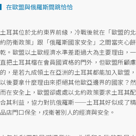
▎在歐盟與俄羅斯間跳恰恰
土耳其位於北約東界前緣，冷戰後就在「歐盟的北
約防衛政策」跟「俄羅斯國家安全」之間當夾心餅
乾。歐盟以土歐經濟水準差距過大為主要理由，一
直把土耳其檔在會員國資格的門外，但歐盟所顧慮
的，是若九成領土在亞洲的土耳其都能加入歐盟，
以後要拿什麼理由來拒絕其他歐亞邊界的國家？然
而在安全上，歐盟卻處處以北約政策要求土耳其配
合其利益，協力對抗俄羅斯——土耳其好似成了精
品店門口保全，戍衛著別人的經濟與安全。