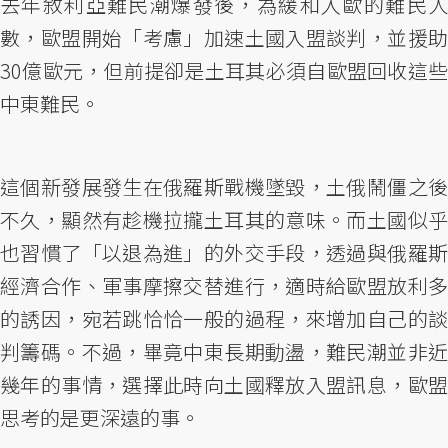
去年敘利亞難民潮爆發後，為緩和入歐的難民人
數，歐盟開始「考慮」加速土國入盟談判，並援助
30億歐元，但前提卻是土耳其必須自歐盟回收這些
中東難民。
這個新發展發生在俄羅斯戰機墜毀，土俄鬧僵之後
不久，顯然有趁機拉攏土耳其的意味。而土國似乎
也習慣了「以退為進」的外交手段，透過與俄羅斯
經濟合作、軍事摩擦交替進行，適時給歐盟放利多
的誘因，宛若跳恰恰一般的過程，來增加自己的談
判籌碼。不過，畢竟中東長期動盪，難民潮並非近
幾年的事情，選擇此時向土國釋放入盟訊息，歐盟
思考的是更深遠的事。