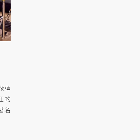
廠牌
紅的
著名