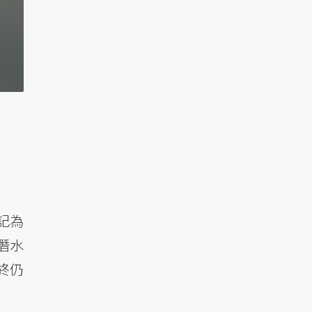
記為
潛水
終仍