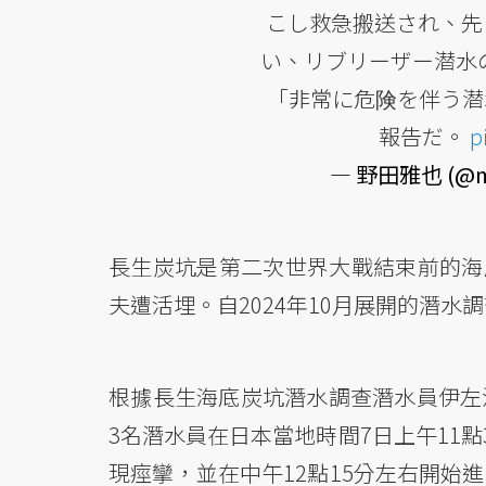
こし救急搬送され、先
い、リブリーザー潜水
「非常に危険を伴う潜
報告だ。
p
— 野田雅也 (@ma
長生炭坑是第二次世界大戰結束前的海底
夫遭活埋。自2024年10月展開的潛
根據長生海底炭坑潛水調查潛水員伊左
3名潛水員在日本當地時間7日上午11
現痙攣，並在中午12點15分左右開始