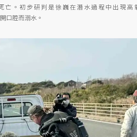
死亡。初步研判是徐巍在潛水過程中出現高
器離開口腔而溺水。