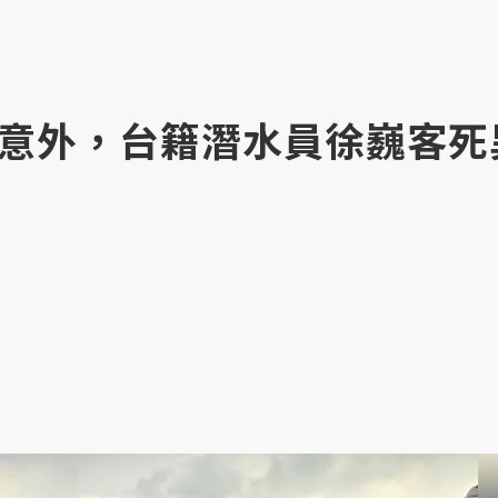
意外，台籍潛水員徐巍客死