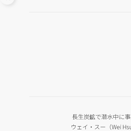
長生炭鉱で潜水中に事
ウェイ・スー（Wei H