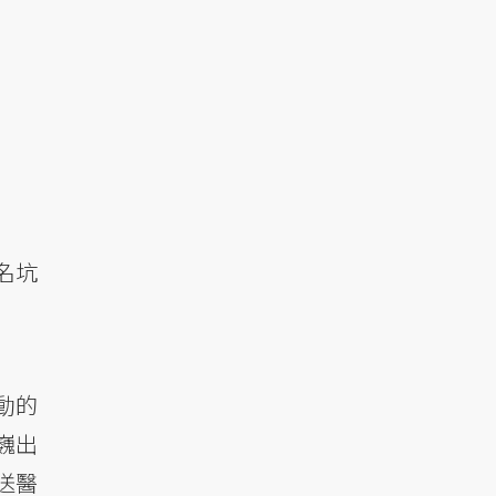
名坑
動的
巍出
送醫