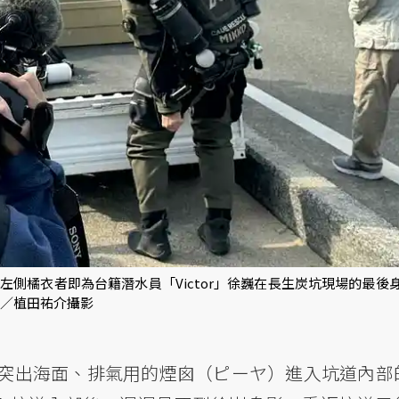
側橘衣者即為台籍潛水員「Victor」徐巍在長生炭坑現場的最後
圖／植田祐介攝影
突出海面、排氣用的煙囪（ピーヤ）進入坑道內部