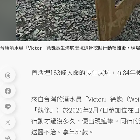
台籍潛水員「Victor」徐巍長生海底炭坑遺骨挖掘行動罹難後，現
曾活埋183條人命的長生炭坑，在84
來自台灣的潛水員「Victor」徐巍（W
「魏修」）於2026年2月7日參加位
行動才過沒多久，便出現痙攣。同行的
送醫不治。享年57歲。