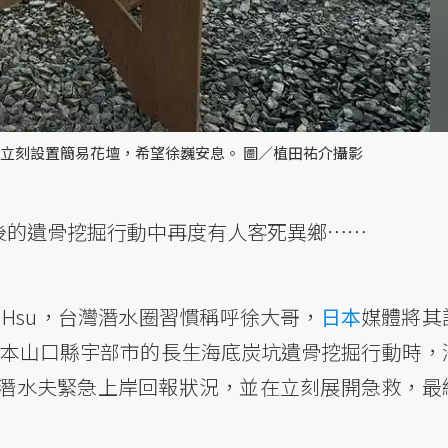
場立刻設置簡易花壇，希望徐巍安息。 圖／植田祐介攝影
年後的遺骨挖掘行動中再度有人客死異鄉⋯⋯
ei Hsu，台灣潛水圈習慣稱呼徐大哥，
日本
媒體將其
在日本山口縣宇部市的長生海底炭坑遺骨挖掘行動時，
潛水夫緊急上岸回報狀況，並在立刻展開急救，最