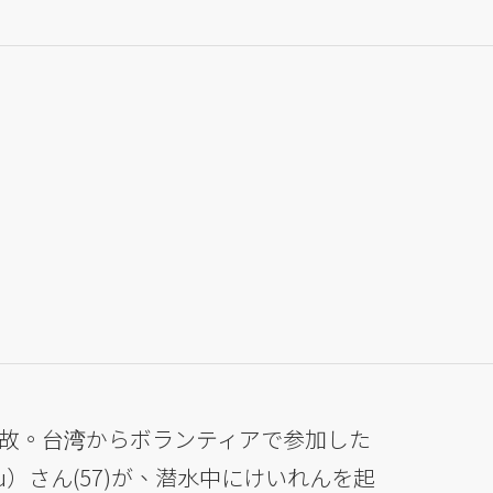
故。台湾からボランティアで参加した
su）さん(57)が、潜水中にけいれんを起