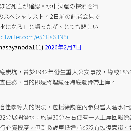
ほど死亡が確認。水中洞窟の探索を行
のスペシャリスト。2日前の記者会見で
水になる」と語ったが、とても悲しい
ic.twitter.com/e56HaSJN5i
sayanoda111)
2026年2月7日
炭坑，曾於1942年發生重大公安事故，導致183
水調查任務，目的即是將埋藏在海底遺骨帶上岸。
治佳孝等人的說法，包括徐巍在內參與當天潛水行
點32分展開潛水，約過30分左右便有一人上岸回報徐
進行心臟按摩，但到救護車抵達前都沒有恢復意識。