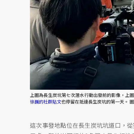
上圖為長生炭坑第七次潛水行動出發前的影像，上圖左
徐巍的社群貼文
也停留在抵達長生炭坑的第一天。 
這次事發地點位在長生炭坑坑道口，從