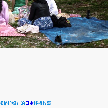
櫻格拉姆」的
日本
移植故事