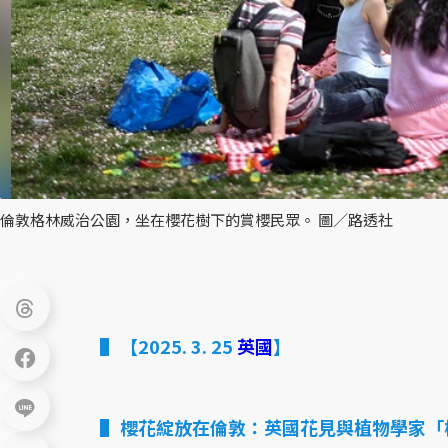
倫敦格林威治公園，坐在櫻花樹下的賞櫻民眾。 圖／路透社
【2025. 3. 25
英國
】
櫻花綻放在倫敦：英國花見與植物學家「