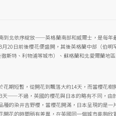
南到北依序綻放——英格蘭南部和威爾士，是每年
3月20日前後櫻花便盛開，其後英格蘭中部（伯明
曼徹斯特、利物浦等城市）、蘇格蘭和北愛爾蘭地區
於花期短暫，從開花到飄落大約14天，而當櫻花樹
3天——不過，英國的櫻花與日本的略有不同，由
品種的染井吉野櫻，當櫻花開滿，日本呈現的是一
花開花的時間稍有差異，在英國同一個城市能夠欣