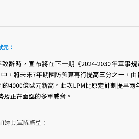
歐元：
辭時，宣布將在下一期《2024-2030年軍事規劃法
，簡稱LPM）中，將未來7年期國防預算再行提高三分之一，由目
無前例的4000億歐元新高。此次LPM比原定計劃提早
勢及正在面臨的多重威脅。
加速其軍隊轉型：