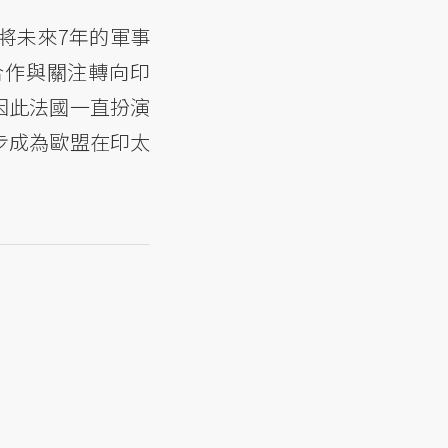
宣布將未來7年的軍事
合作與關注轉向印
因此法國一直扮演
步成為歐盟在印太