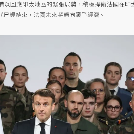
備以回應印太地區的緊張局勢，積極捍衛法國在印
代已經結束，法國未來將轉向戰爭經濟。