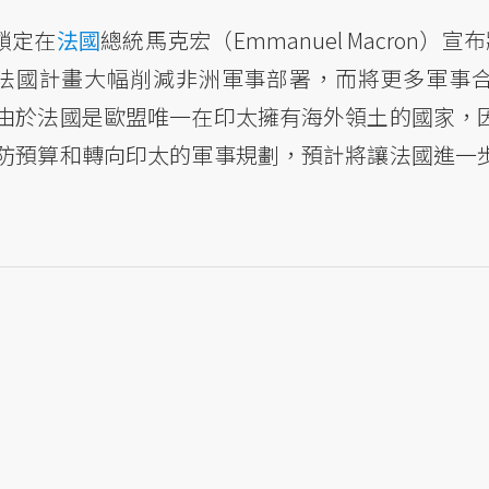
題鎖定在
法國
總統馬克宏（Emmanuel Macron）
同時法國計畫大幅削減非洲軍事部署，而將更多軍事
由於法國是歐盟唯一在印太擁有海外領土的國家，
防預算和轉向印太的軍事規劃，預計將讓法國進一