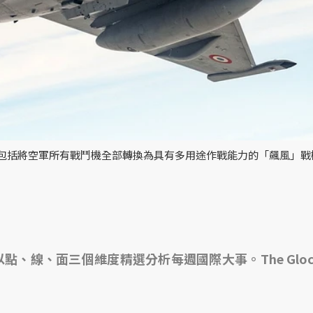
括將空軍所有戰鬥機全部轉換為具有多用途作戰能力的「飆風」戰機（
」，以點、線、面三個維度精選分析每週國際大事。The Glo