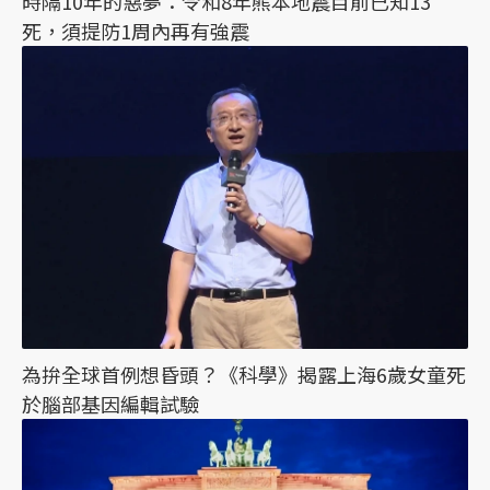
時隔10年的惡夢：令和8年熊本地震目前已知13
死，須提防1周內再有強震
為拚全球首例想昏頭？《科學》揭露上海6歲女童死
於腦部基因編輯試驗