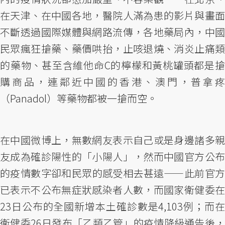
在天津、在中國各地，醫院人滿為患的影片與畫面
不斷透過國際媒體與網路流傳，各地藥局內，中國
民眾瘋狂搶藥、藥價哄抬，止咳退燒、消炎止痛類
的藥物、甚至含維他命C的檸檬和黃桃罐頭都是搶
購商品，連鄰近中國的香港、澳門，普拿疼
（Panadol）等藥物都被一搶而空。
在中國微博上，無數網友表示自己或是身邊諸多親
友成為確診陽性的「小陽人」，然而中國官方公布
的疫情數字卻和民眾的感受相去甚遠——此前官方
已表示不公布無症狀感染者人數，而國家衛健委在
23日公布的全國新增本土確診數是4,103例；而在
衛健委26日發布「乙類乙管」的疫情降級通告後，