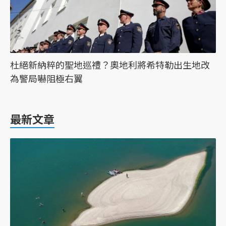
杜絕新納粹的聖地巡禮？奧地利將希特勒出生地改
為警局嚇阻極右翼
最新文章