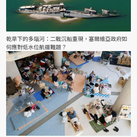
乾旱下的多瑙河：二戰沉船重現，塞爾維亞政府如
何應對低水位航運難題？