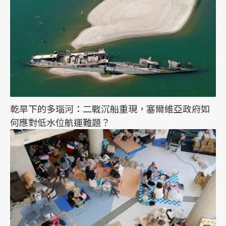
乾旱下的多瑙河：二戰沉船重現，塞爾維亞政府如
何應對低水位航運難題？