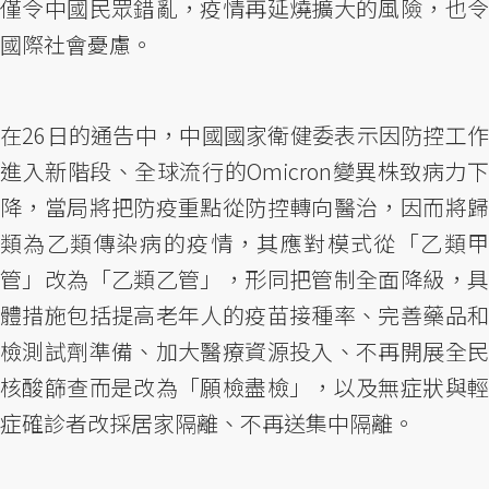
僅令中國民眾錯亂，疫情再延燒擴大的風險，也令
國際社會憂慮。
在26日的通告中，中國國家衛健委表示因防控工作
進入新階段、全球流行的Omicron變異株致病力下
降，當局將把防疫重點從防控轉向醫治，因而將歸
類為乙類傳染病的疫情，其應對模式從「乙類甲
管」改為「乙類乙管」，形同把管制全面降級，具
體措施包括提高老年人的疫苗接種率、完善藥品和
檢測試劑準備、加大醫療資源投入、不再開展全民
核酸篩查而是改為「願檢盡檢」，以及無症狀與輕
症確診者改採居家隔離、不再送集中隔離。