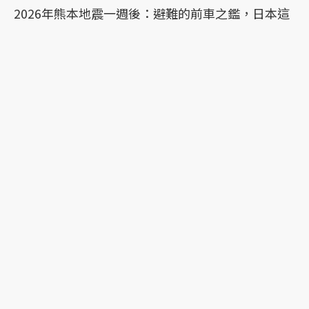
2026年熊本地震一週後：避難的前車之鑑，日本這
次能降低「災害關聯死」嗎？
時隔10年的惡夢：令和8年熊本地震目前已知13
死，須提防1周內再有強震