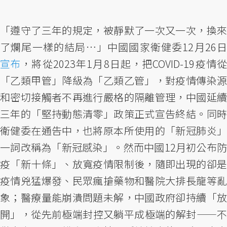
「遵守了三年的規定，被靜默了一次又一次，換來
了爛尾一樣的結局⋯」中國國家衛健委12月26日
宣布
，將從2023年1月8日起，把COVID-19疫情從
「乙類甲管」降級為「乙類乙管」，對疫情傳染源
和密切接觸者不再進行嚴格的隔離管理，中國延續
三年的「堅持動態清零」政策正式宣告終結。同時
衛健委在通告中，也將原本所使用的「新冠肺炎」
一詞改稱為「新冠感染」。然而中國12月初公布防
疫「新十條」、放寬疫情限制後，隨即出現的卻是
疫情兇猛爆發、民眾瘋搶藥物和醫院大排長龍等亂
象；醫療量能崩潰問題未解，中國政府卻持續「放
開」，從先前極端封控又躺平成極端的解封——不