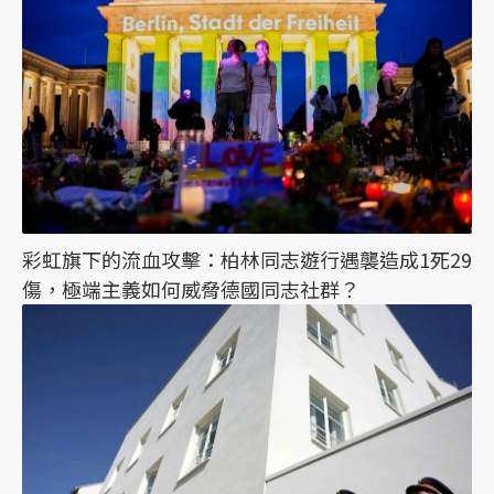
彩虹旗下的流血攻擊：柏林同志遊行遇襲造成1死29
傷，極端主義如何威脅德國同志社群？