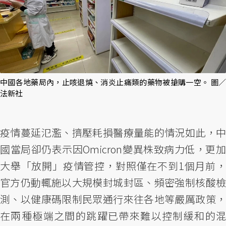
中國各地藥局內，止咳退燒、消炎止痛類的藥物被搶購一空。 圖／
法新社
疫情蔓延氾濫、擠壓耗損醫療量能的情況如此，中
國當局卻仍表示因Omicron變異株致病力低，更加
大舉「放開」疫情管控，對照僅在不到1個月前，
官方仍動輒施以大規模封城封區、頻密強制核酸檢
測、以健康碼限制民眾通行來往各地等嚴厲政策，
在兩種極端之間的跳躍已帶來難以控制緩和的混