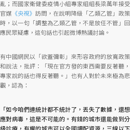
亂；而國家衛健委疫情小組專家組組長梁萬年接受
官媒
《央視》
訪問，在說明降級「乙類乙管」政
時，以一句「調整為乙類乙管，不是放任不管」回
應民眾疑慮，這句話也引起微博熱議討論。
有中國網民以「欲蓋彌彰」來形容政府的放寬政策
和說法，批評：「現在官方發的東西需要反著聽，
專家說的話也得反著聽。」也有人對於未來極為悲
觀，認為：
「如今咱們連統計都不統計了，丟失了數據，還想
應對病毒，這是不可能的。有錢的城市還能做到分
級診療，有權的城市可以全國調配資源，三線以下