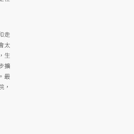
和走
會太
，生
步擴
。最
院，