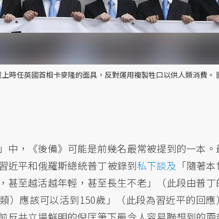
戴上時任英國首相卡麥隆的面具，反對運用複製牲口以供人類消費。 
」中，《後備》可能是前幾名最常被提到的一本。
習近平和俄羅斯總統普丁被錄到
私下談及
「隨著本
，甚至越活越年輕，甚至長生不老」（此段由普丁
類）應該可以活到150歲」（此段為習近平的回應
前反共立場鮮明的倪匡筆下最令人容易聯想到的兩