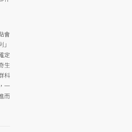
點會
列」
確定
奇生
群科
，一
進而