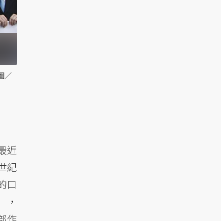
圖／
最近
世紀
的口
），
部作