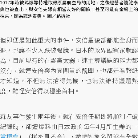
2017年時被踢爆靠特權取得原屬航空局的用地，之後經營者籠池泰
典也被查出，與安倍夫婦有相當友好的關係，甚至可能有金錢上的
往來。圖為籠池泰典。 圖／路透社
但即便是如此重大的事件，安倍最後卻都能全身而
退，也讓不少人跌破眼鏡。日本的政界觀察家就認
為，目前現有的在野黨太弱，連主導議題的能力都
沒有，就連安倍與內閣閣員的醜聞，也都是看報紙
才知道，不但無法搶得先機，也無法維持議題熱
度，難怪安倍得以穩坐首相。
森友事件發生兩年後，就在安倍任期即將順利打破
紀錄時，卻遭爆料由日本政府每年4月所主辦的「
賞櫻會
」（桜を見る会），邀請對象名單沒有全數