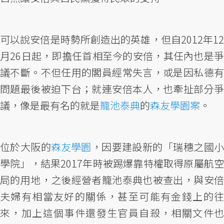
可以說安倍是時勢所創造出的英雄，但自2012年12
月26日起，即擔任首相至今的安倍，其任內也是爭
議不斷。不但任用的閣員經常失言，或是因私德有
問題最後被迫下台；就連安倍本人，也牽扯部分爭
議，像是最有名的就是
籠池泰典
的
森友學園案
。
位於大阪的
森友學園
，因要建設新的「瑞穗之國
學院」，結果2017年時被踢爆靠特權取得原屬航空
局的用地，之後經營者籠池泰典也被查出，與安倍
夫婦有相當友好的關係，甚至可能有金錢上的往
來，加上這個事件還發生官員自殺，相關文件也