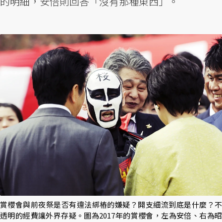
的明細，安倍則回答「沒有那種東西」。
賞櫻會與前夜祭是否有違法綁樁的嫌疑？開支細流到底是什麼？不
透明的經費讓外界存疑。圖為2017年的賞櫻會，左為安倍、右為昭