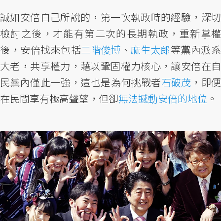
誠如安倍自己所說的，第一次執政時的經驗，深切
檢討之後，才能有第二次的長期執政，重新掌權
後，安倍找來包括
二階俊博
、
麻生太郎
等黨內派
大老，共享權力，藉以鞏固權力核心，讓安倍在自
民黨內僅此一強，這也是為何挑戰者
石破茂
，即
在民間享有極高聲望，但卻
無法撼動安倍的地位
。