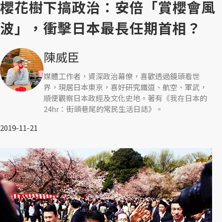
櫻花樹下搞政治：安倍「賞櫻會風
波」，衝擊日本最長任期首相？
陳威臣
媒體工作者，資深政治幕僚，喜歡透過鏡頭看世
界，現居日本東京，喜好研究鐵道、航空、軍武，
順便觀察日本政經及文化史地。著有《我在日本的
24hr：街頭巷尾的常民生活日誌》。
2019-11-21