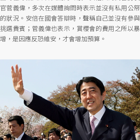
官菅義偉，多次在媒體詢問時表示並沒有私用公帑
的狀況。安倍在國會答辯時，聲稱自己並沒有參與
挑選貴賓；菅義偉也表示，賞櫻會的費用之所以暴
增，是因應反恐維安，才會增加預算。