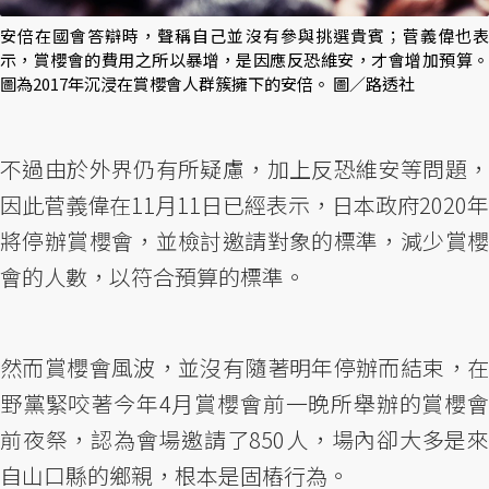
安倍在國會答辯時，聲稱自己並沒有參與挑選貴賓；菅義偉也表
示，賞櫻會的費用之所以暴增，是因應反恐維安，才會增加預算。
圖為2017年沉浸在賞櫻會人群簇擁下的安倍。 圖／路透社
不過由於外界仍有所疑慮，加上反恐維安等問題，
因此菅義偉在11月11日已經表示，日本政府2020年
將停辦賞櫻會，並檢討邀請對象的標準，減少賞櫻
會的人數，以符合預算的標準。
然而賞櫻會風波，並沒有隨著明年停辦而結束，在
野黨緊咬著今年4月賞櫻會前一晚所舉辦的賞櫻會
前夜祭，認為會場邀請了850人，場內卻大多是來
自山口縣的鄉親，根本是固樁行為。