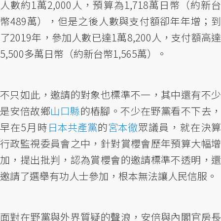
人數約1萬2,000人，預算為1,718萬日幣（約新台
幣489萬），但是之後人數與支付額卻年年增；到
了2019年，參加人數已達1萬8,200人，支付額高達
5,500多萬日幣（約新台幣1,565萬）。
不只如此，邀請的對象也標準不一，其中還有不少
是安倍故鄉
山口縣
的樁腳。不少在野黨看不下去
早在5月時
日本共產黨
的
宮本徹
眾議員，就在決
行政監視委員會之中，針對賞櫻會歷年預算大幅增
加，提出批判，認為賞櫻會的邀請標準不透明，還
邀請了選舉有功人士參加，根本無法讓人民信服。
面對在野黨與外界質疑的聲浪，安倍與內閣官房長