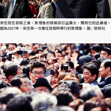
安倍就任首相之後，賞櫻會的規模卻日益擴大，費用也因此暴增。
圖為2007年，安倍第一次擔任首相時舉行的賞櫻會。 圖／歐新社