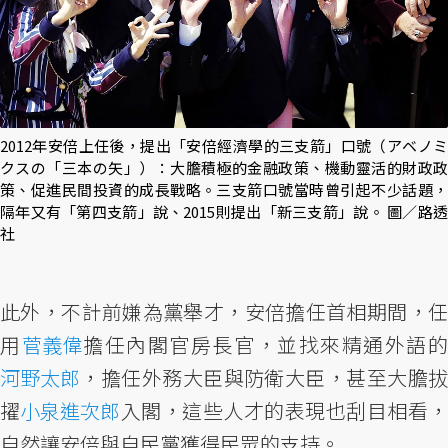
2012年安倍上任後，提出「安倍經濟學的三支箭」口號（アベノミ
クスの「三本の矢」）：大膽積極的金融政策、機動靈活的財政政
策、促進民間投資的成長戰略。三支箭口號當時曾引起不少話題，
隔年又有「第四支箭」說、2015則提出「新三支箭」說。 圖／路透
社
此外，不計前嫌為黨舉才，安倍擔任首相期間，任
用
菅義偉
擔任內閣官房長官，並找來精通外語
河野太郎
，擔任外務大臣與防衛大臣，甚至大膽拔
擢
小泉進次郎
入閣，這些人才的表現也刮目相看
自然讓安倍與自民黨獲得民眾的支持。