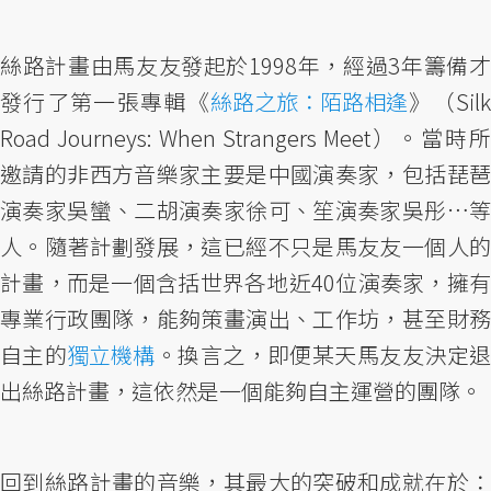
絲路計畫由馬友友發起於1998年，經過3年籌備才
發行了第一張專輯《
絲路之旅：陌路相逢
》（Silk
Road Journeys: When Strangers Meet）。當時所
邀請的非西方音樂家主要是中國演奏家，包括琵琶
演奏家吳蠻、二胡演奏家徐可、笙演奏家吳彤…等
人。隨著計劃發展，這已經不只是馬友友一個人的
計畫，而是一個含括世界各地近40位演奏家，擁有
專業行政團隊，能夠策畫演出、工作坊，甚至財務
自主的
獨立機構
。換言之，即便某天馬友友決定
出絲路計畫，這依然是一個能夠自主運營的團隊。
回到絲路計畫的音樂，其最大的突破和成就在於：