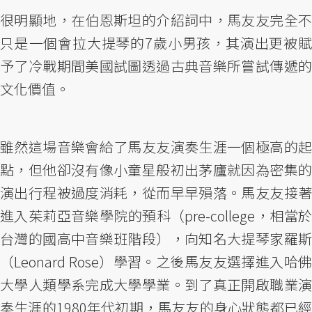
很明顯地，在伯恩斯坦的介紹詞中，馬友友完全不
只是一個會拉大提琴的7歲小男孩，其演出更被賦
予了冷戰期間美國試圖透過古典音樂所嘗試傳遞的
文化價值。
雖然這場音樂會給了馬友友演奏生涯一個極高的起
點，但他卻沒有像小童星般初出茅廬就因為密集的
演出行程被過度消耗，從而早早殞落。馬友友接著
進入茱莉亞音樂學院的預科（pre-college，相當於
台灣的國高中音樂班階段），向知名大提琴家羅斯
（Leonard Rose）學習。之後馬友友選擇進入哈佛
大學人類學系完成大學學業。到了真正開啟職業演
奏生涯的1980年代初期，馬友友的身心狀態都已經