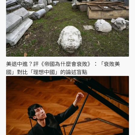
美退中進？評《帝國為什麼會衰敗》：「衰敗美
國」對比「理想中國」的論述盲點