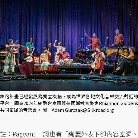
絲路計畫已經發展為獨立機構，成為世界各地文化音樂交流對話的
平台。圖為2024年絲路合奏團與美國鄉村音樂家Rhiannon Giddens
共同舉辦的音樂會。 圖／Adam Gurczak@Silkroad.org
註：Pageant 一詞也有「絢麗外表下卻內容空洞、