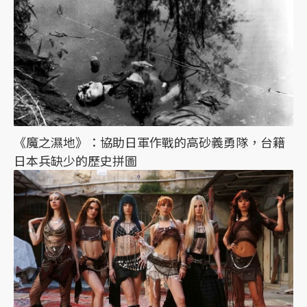
《魔之濕地》：協助日軍作戰的高砂義勇隊，台籍
日本兵缺少的歷史拼圖