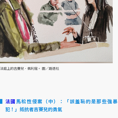
法庭上的吉賽兒．佩利寇。 圖／路透社
法國
馬松性侵案（中）：「該羞恥的是那些強
犯！」抵抗者吉賽兒的勇氣