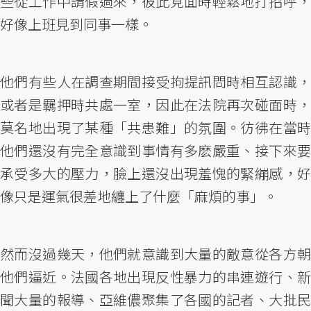
些從工作中請假過來，彼此見面時輕鬆地打招呼，
好像上班見到同事一樣。
他們有些人在調查期間接受拘提訊問時相互認識，
或者是羈押時共處一室，因此在法院再次碰面時，
莫名地出現了某種「共患難」的氛圍。彷彿在當時
他們還沒有完全意識到事情有多麽嚴重、接下來要
承受多大的壓力，臉上還沒出現羞愧的緊繃感，好
像只是運氣很差地纏上了什麼「麻煩的事」。
然而沒過幾天，他們就意識到大量的敵意從各方朝
他們逼近。法國各地出現反性暴力的串連遊行、新
聞大量的報導、亞維儂聚集了各國的記者、大批民