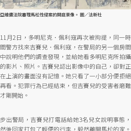
亞維儂法院審理馬松性侵案的開庭景像。 圖／法新社
11月2日，多明尼克．佩利寇再次被拘提，同一時
間警方找來吉賽兒．佩利寇，在警局的另一個房間
中說明他們的調查發現，並給她看多明尼克所拍攝
的影片、照片。吉賽兒認出影像中的自己，卻對正
在上演的畫面沒有記憶。她只看了一小部分便拒絕
再看。犯罪行為已經結束，但吉賽兒的受害者磨難
才剛開始。
步出警局，吉賽兒打電話給她3名兒女說明事態，
然後回家打包了輕便的行李，毅然離開馬松的家。