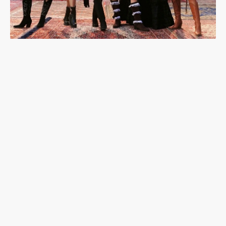
韓流吹到土耳其：東亞想像與K-pop的性別文化戰
尼泊爾登山家普爾加遇雪崩罹難：輝煌與爭議的攀
登人生