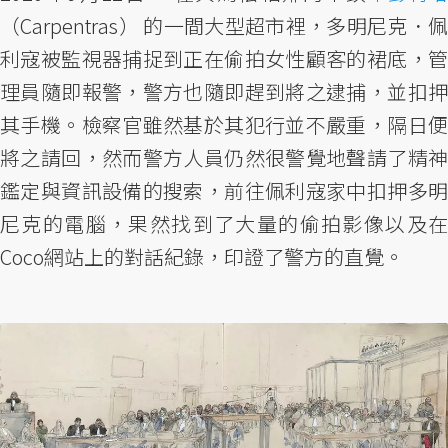
（Carpentras） 的一間大型超市裡，多明尼克．佩
利寇被監視器捕捉到正在偷拍女性顧客的裙底，管
理員隨即報警，警方也隨即趕到將之逮捕，並扣押
其手機。檢察官雖然基於其犯行並不嚴重，隔日便
將之請回，然而警方人員仍然很警覺地聲請了精神
鑑定與資訊設備的搜索，前往佩利寇家中扣押多明
尼克的電腦，果然找到了大量的偷拍影像以及在
Coco網站上的對話紀錄，印證了警方的直覺。