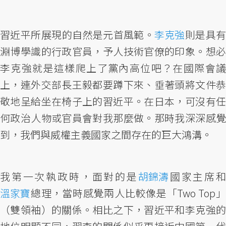
習近平所展現的自然是元首風範。
李克強
則是具
淵博學識的行政官員，予人技術官僚的印象。想必
李克強就是這樣爬上了黨內高位吧？在國際會議
上，連外交部長王毅都要蹲下來、垂著頭將文件恭
敬地呈給坐在椅子上的習近平。在日本，可沒有任
何政治人物或官員會對我那麼做。那時我深深感覺
到，我們與威權主義國家之間存在的巨大鴻溝。
我第一次執政時，面對的是
胡錦濤
國家主席
溫家寶
總理，當時感覺兩人比較像是「Two Top」
（雙領袖）的關係。相比之下，習近平和李克強的