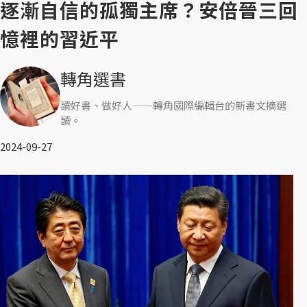
逐漸自信的孤獨主席？安倍晉三回
憶裡的習近平
轉角選書
讀好書、做好人——轉角國際編輯台的新書文摘選
讀。
2024-09-27