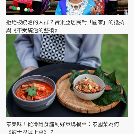
拒絕被統治的人群？贊米亞居民對「國家」的抵抗
與《不受統治的藝術》
泰美味！從冷戰食譜到好萊塢餐桌：泰國菜為何
《被世界端上桌》？