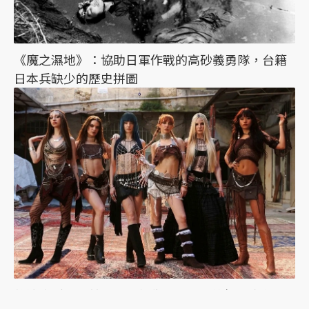
《魔之濕地》：協助日軍作戰的高砂義勇隊，台籍
日本兵缺少的歷史拼圖
韓流吹到土耳其：東亞想像與K-pop的性別文化戰