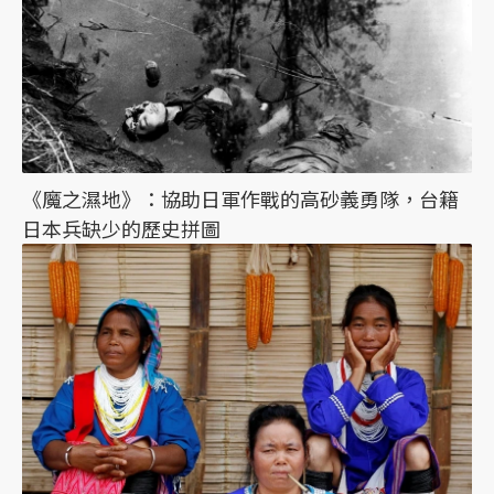
《魔之濕地》：協助日軍作戰的高砂義勇隊，台籍
日本兵缺少的歷史拼圖