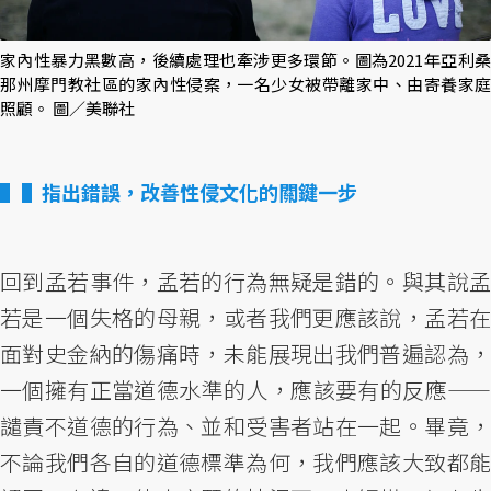
家內性暴力黑數高，後續處理也牽涉更多環節。圖為2021年亞利桑
那州摩門教社區的家內性侵案，一名少女被帶離家中、由寄養家庭
照顧。 圖／美聯社
▌指出錯誤，改善性侵文化的關鍵一步
回到孟若事件，孟若的行為無疑是錯的。與其說孟
若是一個失格的母親，或者我們更應該說，孟若在
面對史金納的傷痛時，未能展現出我們普遍認為，
一個擁有正當道德水準的人，應該要有的反應——
譴責不道德的行為、並和受害者站在一起。畢竟，
不論我們各自的道德標準為何，我們應該大致都能