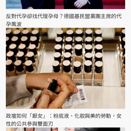
反對代孕卻找代理孕母？德國基民盟黨團主席的代
孕風波
政壇如何「厭女」：粉底液、化妝與美的勞動，女
性的公共參與雙面刃