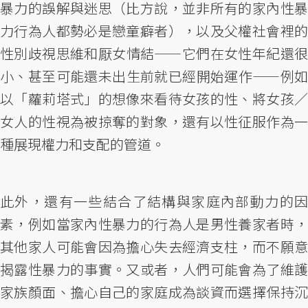
暴力的誤解與迷思（比方說，並非所有的家內性暴
力行為人都勢必是戀童癖者），以及父權社會裡的
性別歧視思維和厭女情結——它們在女性年紀還很
小、甚至可能還未出生前就已經開始運作——例如
以「蘿莉塔式」的想像來看待女孩的性、將女孩／
女人的性視為被掠奪的對象，還有以性征服作為一
種展現權力和支配的管道。
此外，還有一些結合了結構與家庭內部動力的因
素，例如當家內性暴力的行為人是男性養家者時，
其他家人可能會因為擔心失去經濟支柱，而不願意
揭露性暴力的事實。又或者，人們可能會為了維護
家族顏面、擔心自己的家庭成為談資而選擇保持沉