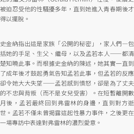
被迫忍受他的性騷擾多年，直到她進入青春期後才
得以擺脫。
史金納指出這是家族「公開的秘密」，家人們—包
括她的手足、生父、繼母，以及孟若本人——都清
楚知曉此事。而根據史金納的陳述，她其實一直到
了成年後才鼓起勇氣告知孟若此事，但孟若的反應
卻令她大大失望——孟若感到憤怒，卻是為了丈夫
的不忠與背叛（而不是女兒受害）。在短暫離開數
月後，孟若最終回到弗雷林的身邊，直到對方逝
世。孟若不僅未曾揭露這起性暴力事件，之後更在
一場專訪中表達對弗雷林的濃烈愛意。