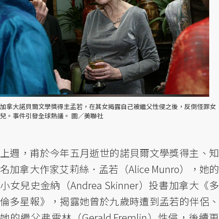
加拿大諾貝爾文學獎得主孟若，在其女揭露自己被繼父性侵之後，反倒怪罪女
兒。事件引發全球熱議。 圖／美聯社
上週，甫於今年五月逝世的諾貝爾文學獎得主、知
名加拿大作家艾莉絲．孟若（Alice Munro），她的
小女兒史金納（Andrea Skinner）投書加拿大《多
倫多星報》，揭露她曾於九歲時遭到孟若的伴侶、
她的繼父弗雷林（Gerald Fremlin）性侵，後續更