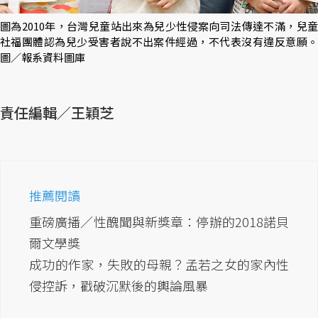
圖為2010年，台灣兒童站出來為兒少性侵案向司法傳達不滿，兒童
社福團體認為兒少受害者說不出案件經過，不代表沒有違反意願。
圖／報系資料圖庫
責任編輯／王穎芝
推薦閱讀
重磅廣播／性醜聞與新獎章：停辦的2018諾貝
爾文學獎
成功的作家，失敗的母親？孟若之女的家內性
侵控訴，戳破沉默後的輿論風暴