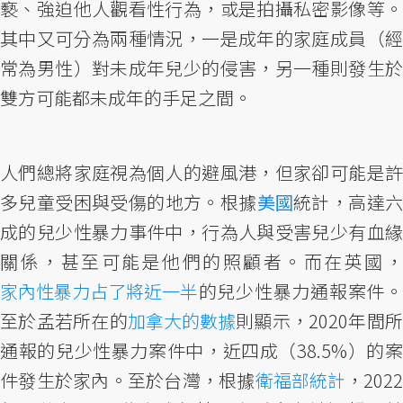
褻、強迫他人觀看性行為，或是拍攝私密影像等。
其中又可分為兩種情況，一是成年的家庭成員（經
常為男性）對未成年兒少的侵害，另一種則發生於
雙方可能都未成年的手足之間。
人們總將家庭視為個人的避風港，但家卻可能是許
多兒童受困與受傷的地方。根據
美國
統計，高達
成的兒少性暴力事件中，行為人與受害兒少有血緣
關係，甚至可能是他們的照顧者。而在英國，
家內性暴力占了將近一半
的兒少性暴力通報案件。
至於孟若所在的
加拿大的數據
則顯示，2020年間
通報的兒少性暴力案件中，近四成（38.5%）的案
件發生於家內。至於台灣，根據
衛福部統計
，2022