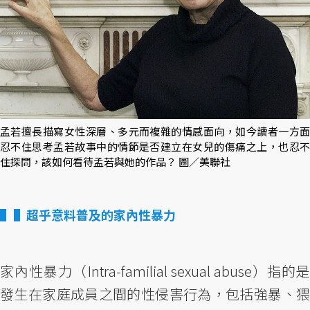
孟若擅長描寫女性深層、多元而複雜的情感面向，如今讀者一方面
忍不住思考孟若故事中的情節是否建立在女兒的傷痛之上，也忍不
住探問，該如何看待孟若與她的作品？ 圖／美聯社
▌超乎意料普及的家內性暴力
家內性暴力（Intra-familial sexual abuse）指的是
發生在家庭成員之間的性侵害行為，包括強暴、猥