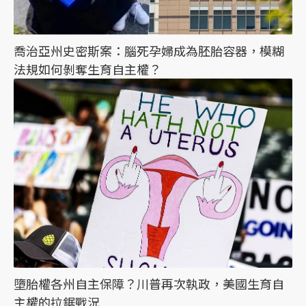
喬治亞州史密斯案：腦死孕婦成為胚胎容器，模糊
法規如何剝奪生育自主權？
墮胎權各州自主保障？川普再次執政，美國生育自
主權的拉鋸戰況