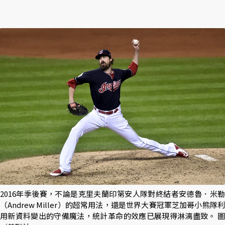
2016年季後賽，不論是克里夫蘭印第安人隊對終結者安德魯．米勒
（Andrew Miller）的超常用法，還是世界大賽冠軍芝加哥小熊隊利
用新資料變出的守備魔法，統計革命的效應已展現得淋漓盡致。 圖