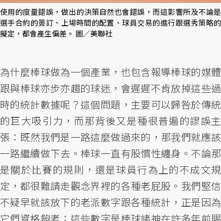
使用的度量錯誤，做出的決策自然也會錯誤，而這影響所及不論是
選手合約的簽訂、上場時間的配置、球員交易的進行跟選秀策略的
擬定，都會產生偏差。 圖／美聯社
為什麼棒球做為一個產業，也包含報導棒球的媒體
跟與棒球亦步亦趨的球迷，會遲遲不肯放掉這些過
時的統計數據呢？這個問題，主要可以歸咎於傳統
的巨大吸引力，而那背後又是種很普遍的謬誤主
張：既然我們是一路這麼做過來的，那我們就應該
一路繼續做下去。棒球一直有股慣性纏身。不論那
是關於比賽的規則，還是球員行為上的不成文規
定，都很難請走觀念界裡的各種老屁股。我們堅信
不疑早就該放下的老派數字跟各種統計，正是因為
它們資格夠老；這些數字是棒球諸神在許多年前賜