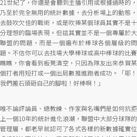
21世紀了，你還是會聽到主播引用或根據過時的，
乃至於完全無用的統計數據，去分析場上的動態，
去鼓吹欠佳的戰術，或是吹捧某個球員其實不是十
分理想的臨場表現。但這其實並不是一個專屬於大
聯盟的問題，而是一個遍布於棒球各個層級的問
題。不信你可以去找場大學棒球或高中棒球的比賽
瞧瞧，你會看到板凳清空，只因為隊友出來恭賀某
個打者用短打或一個出局數推進跑者成功。「耶！
我們搬石頭砸自己的腳啦！好棒啊！」
唯不論評論員、總教練、作家與名嘴們是如何抗拒
上一個10年的統計進化浪潮，聯盟中大部分球隊的
管理層，都老早就認可了各式各樣的新數據確實位