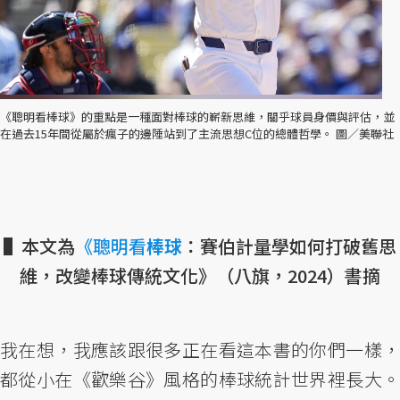
《聰明看棒球》的重點是一種面對棒球的嶄新思維，關乎球員身價與評估，並
在過去15年間從屬於瘋子的邊陲站到了主流思想C位的總體哲學。 圖／美聯社
▌本文為
《聰明看
棒球
：賽伯計量學如何打破舊思
維，改變棒球傳統文化》（八旗，2024）書摘
我在想，我應該跟很多正在看這本書的你們一樣，
都從小在《歡樂谷》風格的棒球統計世界裡長大。