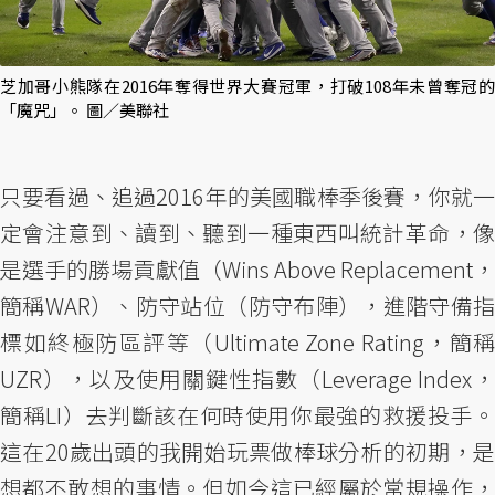
芝加哥小熊隊在2016年奪得世界大賽冠軍，打破108年未曾奪冠的
「魔咒」。 圖／美聯社
只要看過、追過2016年的美國職棒季後賽，你就一
定會注意到、讀到、聽到一種東西叫統計革命，像
是選手的勝場貢獻值（Wins Above Replacement，
簡稱WAR）、防守站位（防守布陣），進階守備指
標如終極防區評等（Ultimate Zone Rating，簡稱
UZR），以及使用關鍵性指數（Leverage Index，
簡稱LI）去判斷該在何時使用你最強的救援投手。
這在20歲出頭的我開始玩票做棒球分析的初期，是
想都不敢想的事情。但如今這已經屬於常規操作，