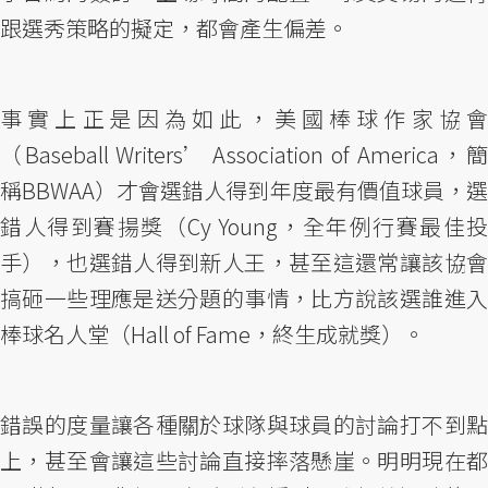
跟選秀策略的擬定，都會產生偏差。
事實上正是因為如此，美國棒球作家協會
（Baseball Writers’ Association of America，簡
稱BBWAA）才會選錯人得到年度最有價值球員，選
錯人得到賽揚獎（Cy Young，全年例行賽最佳投
手），也選錯人得到新人王，甚至這還常讓該協會
搞砸一些理應是送分題的事情，比方說該選誰進入
棒球名人堂（Hall of Fame，終生成就獎）。
錯誤的度量讓各種關於球隊與球員的討論打不到點
上，甚至會讓這些討論直接摔落懸崖。明明現在都