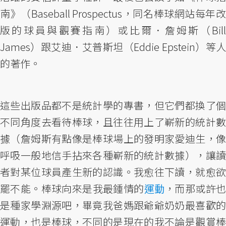
南》（Baseball Prospectus，同名棒球網站每年改
版的球員與觀賽指南）或比爾．詹姆斯（Bill
James）跟艾迪．艾普斯坦（Eddie Epstein）等人
的著作。
這些出版品都不是統計學的專書，但它們都換了個
不同角度去看待棒球，且往往用上了嶄新的統計數
據（詹姆斯有點像是棒球場上的發明家愛迪生，像
呼吸一般地信手拈來各種嶄新的統計數據），讓讀
者對某位球員產生新的認識。我愈往下讀，就愈欲
罷不能。棒球向來是我最鍾情的
運動
，而那或許
是種家學淵源吧，畢竟我爸媽跟爺爺奶奶最喜歡的
運動，也是棒球，不同的是現在的我不論是觀賞棒