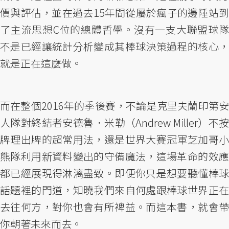
價與評估，並在過去15年間從屬於瘋子的邊陲站到
了主流思想C位的總體哲學。沒有一支大聯盟球隊
不是已經讓統計分析變成其棒球決策過程的核心，
就是正在這麼做。
而在整個2016年的季後賽，不論是克里夫蘭印第安
人隊對終結者安德魯．米勒（Andrew Miller）不按
牌理出牌的超常用法，還是世界大賽冠軍芝加哥小
熊隊利用新資料變出的守備魔法，這場革命的效應
都已經展現得淋漓盡致。即便你只是想要聽懂棒球
話題裡的門道，知曉我們來自何處跟棒球世界正在
去往何方，對你也會有所裨益。而這本書，就會帶
你朝著未來而去。