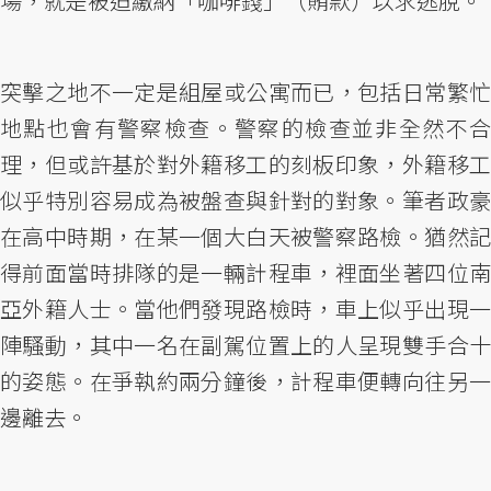
場，就是被迫繳納「咖啡錢」（賄款）以求逃脫。
突擊之地不一定是組屋或公寓而已，包括日常繁忙
地點也會有警察檢查。警察的檢查並非全然不合
理，但或許基於對外籍移工的刻板印象，外籍移工
似乎特別容易成為被盤查與針對的對象。筆者政豪
在高中時期，在某一個大白天被警察路檢。猶然記
得前面當時排隊的是一輛計程車，裡面坐著四位南
亞外籍人士。當他們發現路檢時，車上似乎出現一
陣騷動，其中一名在副駕位置上的人呈現雙手合十
的姿態。在爭執約兩分鐘後，計程車便轉向往另一
邊離去。