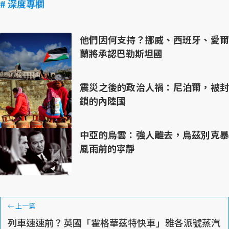
# 深度專欄
他們因何支持？挪威、西班牙、愛爾
蘭將承認巴勒斯坦國
震災之後的政治人禍：尼泊爾，被封
鎖的內陸國
中亞的烏雲：強人離去，烏茲別克暴
風雨前的寧靜
←
上一篇
列車速速前？英國「霍格華茲特快車」雅各派號蒸汽