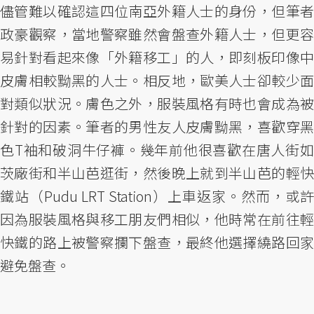
儘管難以確認這四位南亞外籍人士的身份，但筆者
政豪觀察，當地警察雖然會盤查外籍人士，但更容
易針對看起來像「外籍移工」的人，即刻板印像中
皮膚相較黝黑的人士。相反地，歐美人士卻較少面
對類似狀況。膚色之外，服裝風格有時也會成為被
針對的因素。筆者的男性友人皮膚黝黑，喜歡穿黑
色T袖和破洞牛仔褲。幾年前他很喜歡在唐人街如
茨廠街和半山芭逛街，然後晚上就到半山芭的輕快
鐵站（Pudu LRT Station）上車返家。然而，或許
因為服裝風格與移工朋友們相似，他時常在前往輕
快鐵的路上被警察攔下盤查，最終他選擇繞路回家
避免盤查。