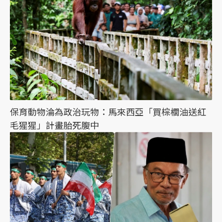
保育動物淪為政治玩物：馬來西亞「買棕櫚油送紅
毛猩猩」計畫胎死腹中