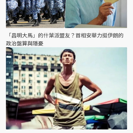
「昌明大馬」的什葉派盟友？首相安華力挺伊朗的
政治盤算與隱憂