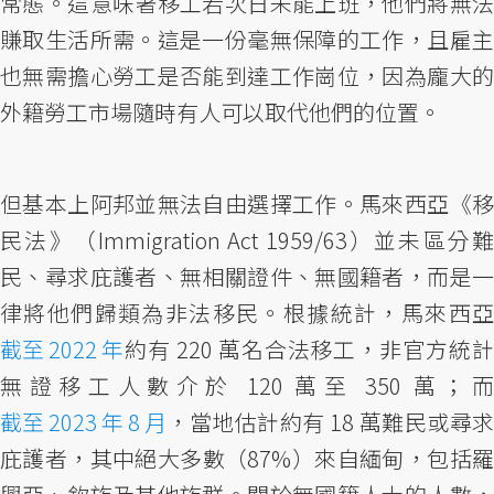
常態。這意味著移工若次日未能上班，他們將無法
賺取生活所需。這是一份毫無保障的工作，且雇主
也無需擔心勞工是否能到達工作崗位，因為龐大的
外籍勞工市場隨時有人可以取代他們的位置。
但基本上阿邦並無法自由選擇工作。馬來西亞《移
民法》（Immigration Act 1959/63）並未區分難
民、尋求庇護者、無相關證件、無國籍者，而是一
律將他們歸類為非法移民。根據統計，馬來西亞
截至 2022 年
約有 220 萬名合法移工，非官方統計
無證移工人數介於 120 萬至 350 萬；而
截至 2023 年 8 月
，當地估計約有 18 萬難民或尋求
庇護者，其中絕大多數（87%）來自緬甸，包括羅