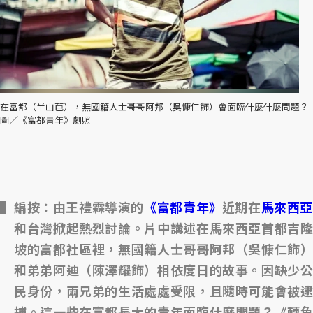
在富都（半山芭），無國籍人士哥哥阿邦（吳慷仁飾）會面臨什麼什麼問題？
圖／《富都青年》劇照
編按：由王禮霖導演的
《富都青年》
近期在
馬來西
和台灣掀起熱烈討論。片中講述在馬來西亞首都吉隆
坡的富都社區裡，無國籍人士哥哥阿邦（吳慷仁飾）
和弟弟阿迪（陳澤耀飾）相依度日的故事。因缺少公
民身份，兩兄弟的生活處處受限，且隨時可能會被逮
捕。這一些在富都長大的青年面臨什麼問題？《轉角