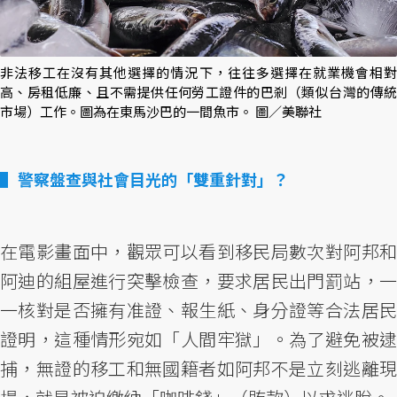
非法移工在沒有其他選擇的情況下，往往多選擇在就業機會相對
高、房租低廉、且不需提供任何勞工證件的巴剎（類似台灣的傳統
市場）工作。圖為在東馬沙巴的一間魚市。 圖／美聯社
警察盤查與社會目光的「雙重針對」？
在電影畫面中，觀眾可以看到移民局數次對阿邦和
阿迪的組屋進行突擊檢查，要求居民出門罰站，一
一核對是否擁有准證、報生紙、身分證等合法居民
證明，這種情形宛如「人間牢獄」。為了避免被逮
捕，無證的移工和無國籍者如阿邦不是立刻逃離現