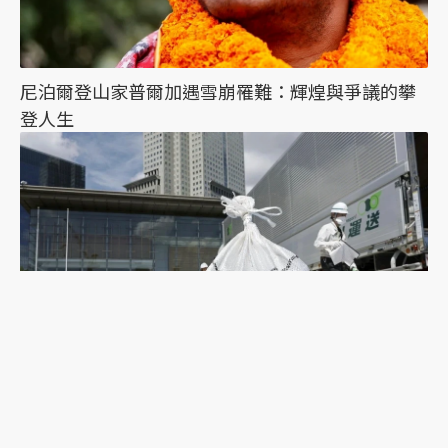
尼泊爾登山家普爾加遇雪崩罹難：輝煌與爭議的攀
登人生
福島輻射污染土的穢土轉生？2045年前存放於中間