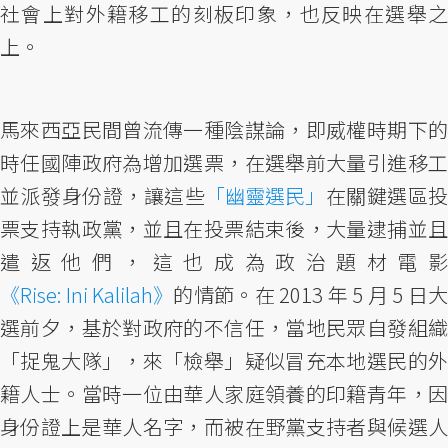
社會上對外籍移工的刻板印象，也反映在選舉之
上。
馬來西亞民間曾流傳一種陰謀論，即威權時期下的
時任國陣政府為增加選票，在選舉前大量引進移工
並派發身份證，讓這些
「幽靈選民」
在關鍵選區投
票支持執政黨，並且在投票結束後，大量逮捕並且
遣返他們，這也成為政治題材電影
《Rise: Ini Kalilah》
的情節。在 2013 年 5 月 5 日大
選前夕，基於對政府的不信任，當地民眾自發組織
「捉鬼大隊」，來「檢舉」疑似冒充本地選民的外
籍人士。當時一位由華人家庭領養的印籍青年，因
身份證上是華人名字，而被在野黨支持者與候選人