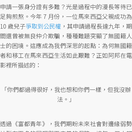
申請一張身分證有多難？光是過程中的漫長等待已
足夠煎熬。今年 7 月份，一位馬來西亞父親成功為
10 歲兒子
爭取到公民權
，其申請過程長達九年，期
間還曾被無良仲介欺騙，種種難題突顯了無國籍人
士的困境。這應成為我們深思的起點：為何無國籍
者和移工在馬來西亞生活如此艱難？正如阿邦在電
影裡所描述的：
「你們都過得很好，我也想和你們一樣，但我沒辦
法。」
透過《富都青年》，我們期盼未來社會對邊緣弱勢