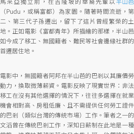
馬來亞獨立前，在吉隆坡的華裔先輩以
半山芭
（Pudu，或稱富都）為家園。隨著時間流逝，第
二、第三代子孫遷出，留下了這片曾經繁榮的土
地。正如電影《富都青年》所描繪的那樣，半山芭
如今成了移工、無國籍者、難民等社會邊緣社群的
首遷居住地。
電影中，無國籍者阿邦在半山芭的巴剎以其廉價勞
動力，換取微薄薪資。電影反映了現實世界：非法
移工在沒有其他選擇的情況下，往往多選擇在就業
機會相對高、房租低廉、且不需提供任何勞工證件
的巴剎（類似台灣的傳統市場）工作。筆者之一的
文滔曾在傳統巴剎工作，深知日薪制在此地是一種