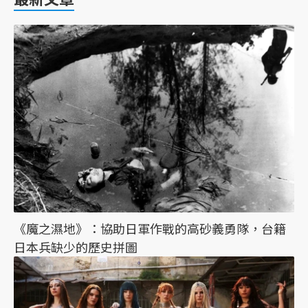
《魔之濕地》：協助日軍作戰的高砂義勇隊，台籍
日本兵缺少的歷史拼圖