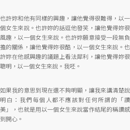
也許妳和他有同樣的興趣，讓他覺得很難得，以一
個女生來說。也許妳的話逗他發笑，讓他覺得妳很
風趣，以一個女生來說。也許妳願意接受一段無負
擔的關係，讓他覺得妳很酷，以一個女生來說。也
許妳在他感興趣的議題上看法犀利，讓他覺得妳很
聰明，以一個女生來說。我呸。
如果我的意思到現在還不夠明顯，讓我來講清楚說
明白：我們每個人都不應該對任何所謂的「讚
美」，也就是用以一個女生來說當作結尾的稱讚感
到開心。