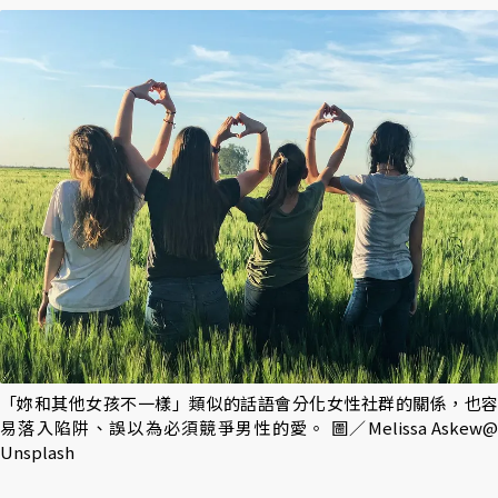
「妳和其他女孩不一樣」類似的話語會分化女性社群的關係，也容
易落入陷阱、誤以為必須競爭男性的愛。 圖／Melissa Askew@
Unsplash