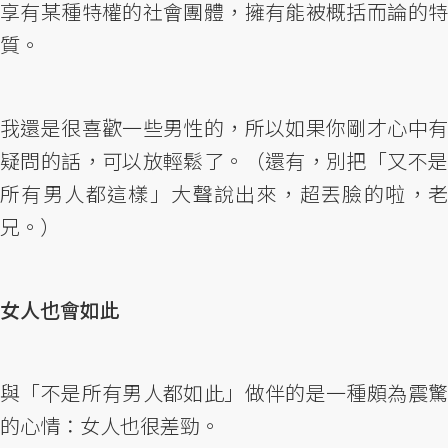
享有某種特權的社會團體，擁有能被概括而論的特
質。
我還是很喜歡一些男性的，所以如果你剛才心中有
疑問的話，可以放輕鬆了。（還有，別把「又不是
所有男人都這樣」大聲說出來，超丟臉的啦，老
兄。）
女人也會如此
與「不是所有男人都如此」做伴的是一種頗為震驚
的心情：女人也很差勁。