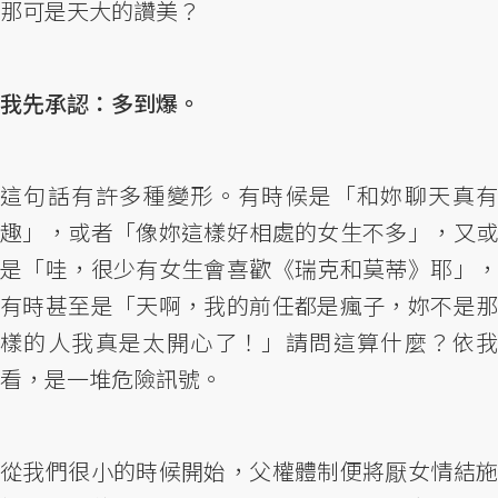
那可是天大的讚美？
我先承認：多到爆。
這句話有許多種變形。有時候是「和妳聊天真有
趣」，或者「像妳這樣好相處的女生不多」，又或
是「哇，很少有女生會喜歡《瑞克和莫蒂》耶」，
有時甚至是「天啊，我的前任都是瘋子，妳不是那
樣的人我真是太開心了！」請問這算什麼？依我
看，是一堆危險訊號。
從我們很小的時候開始，父權體制便將厭女情結施