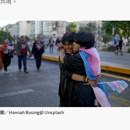
共鳴。
圖／Hannah Busing@ Unsplash