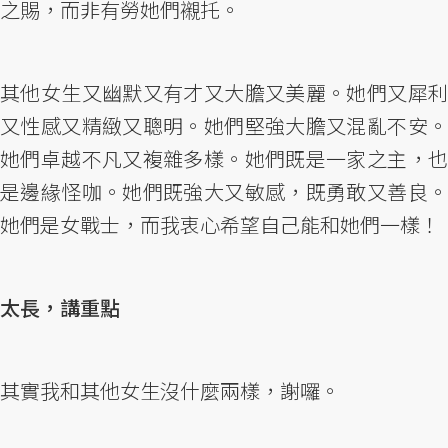
之賜，而非有勞她們襯托。
其他女生又幽默又有才又大膽又美麗。她們又犀利
又性感又精緻又聰明。她們堅強大膽又混亂不安。
她們卓越不凡又複雜多樣。她們既是一家之主，也
是邊緣怪咖。她們既強大又敏感，既勇敢又善良。
她們是女戰士，而我衷心希望自己能和她們一樣！
太長，講重點
其實我和其他女生沒什麼兩樣，謝囉。