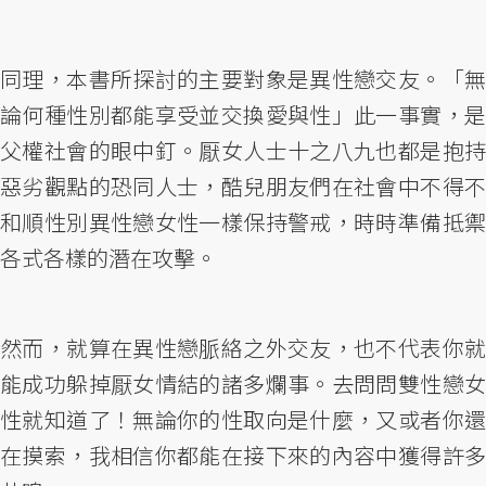
同理，本書所探討的主要對象是異性戀交友。「無
論何種性別都能享受並交換愛與性」此一事實，是
父權社會的眼中釘。厭女人士十之八九也都是抱持
惡劣觀點的恐同人士，酷兒朋友們在社會中不得不
和順性別異性戀女性一樣保持警戒，時時準備抵禦
各式各樣的潛在攻擊。
然而，就算在異性戀脈絡之外交友，也不代表你就
能成功躲掉厭女情結的諸多爛事。去問問雙性戀女
性就知道了！無論你的性取向是什麼，又或者你還
在摸索，我相信你都能在接下來的內容中獲得許多