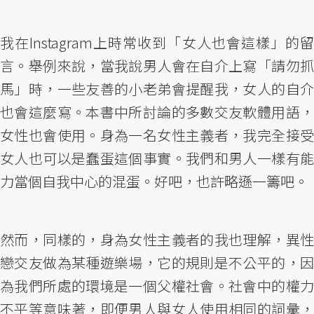
我在Instagram上時常收到「女人也會這樣」的留
言。舉例來說，當我說男人會在自介上寫「請勿抓
馬」時，一些友善的小老弟會提醒我，女人的自介
也會這麼寫。本書中所討論的多數交友軟體用語，
女性也會使用。身為一名女性主義者，我完全接受
女人也可以是蠢蛋這個事實。我們和男人一樣有能
力當個自我中心的混蛋。好吧，也許略遜一籌吧。
然而，同樣的，身為女性主義者的我也理解，異性
戀交友做為某種遊樂場，它的規則是不公平的，因
為我們所處的環境是一個父權社會。社會中的權力
不平等意味著，即便男人與女人使用相同的詞彙，