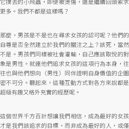
它撲去的小飛蟲，即便被燙傷，還是繼續回頭索求
更多。我們不都是這樣嗎？
那麼，男孩是不是也在尋求女孩的認可呢？他們的
自尊是否全然建立於我們的關注之上？該死，當然
不是。男孩們同樣被社會灌輸，自己應該取悅的對
象是男性。就連他們追求女孩的這項行為本身，往
往也與他們想向（男性）同伴證明自身價值的企圖
密不可分。聽起來，這種互動方式對各方來說都是
超級有趣又格外充實的經歷呢。
這個世界千方百計想讓我們相信，成為最好的女孩
才是我們該追求的目標，而非成為最好的人，或僅