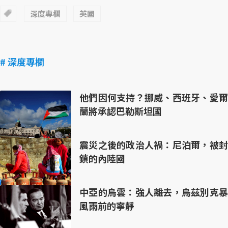
深度專欄
英國
# 深度專欄
他們因何支持？挪威、西班牙、愛爾
蘭將承認巴勒斯坦國
震災之後的政治人禍：尼泊爾，被封
鎖的內陸國
中亞的烏雲：強人離去，烏茲別克暴
風雨前的寧靜