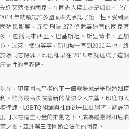
先進又落後的國家，在同志人權上亦是如此。它在
2014 年就領先許多國家率先承認了第三性。受到英
國殖民影響，深受刑法 377 條遺毒迫害的國家甚
多，包括馬來西亞、巴基斯坦、斯里蘭卡、孟加
拉、汶萊、緬甸等等，新加坡一直到2022 年也才終
於為同志除罪，印度卻早在 2018 年就達成了這個
歷史性的里程碑。
現在，印度同志平權的下一個戰場就是爭取婚姻權
利。雖然最高法院最新的裁決令人失望，印度的人
權律師、LGBTQ 組織與社群卻未因此絕望，期許印
度可以在這些力量的推動之下，成為繼臺灣和尼泊
爾之後，亞洲第三個同婚合法化的國家。