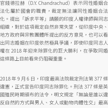
官錢德拉赫（D.Y. Chandrachud）表示同性婚姻合
法化屬於國會的職責，裁定無法讓同性婚姻合法
化。提出「訴求平等」請願的印度人權律師與同志
組織，對於這項裁定自然非常失望，從印度中央、
地方政府與宗教團體所提出的反方意見，也可以看
出同志婚姻在印度依然極具爭議，即使印度同志人
權在 2018 年迎來除罪化的巨大勝利，在爭取同婚
這條路上目前看來仍阻礙重重。
2018 年 9 月 6 日，印度最高法院裁定刑法第 377 條
違憲，正式宣告印度同志除罪化。刑法 377 條是英
國殖民時期頒布的法令，明文規定「無論是誰以違
反自然的方式與男人、女人或動物肉體性交」最高