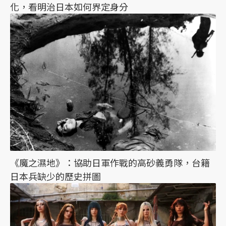
化，看明治日本如何界定身分
《魔之濕地》：協助日軍作戰的高砂義勇隊，台籍
日本兵缺少的歷史拼圖