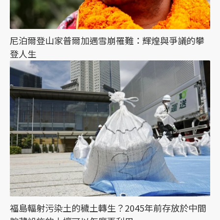
尼泊爾登山家普爾加遇雪崩罹難：輝煌與爭議的攀
登人生
福島輻射污染土的穢土轉生？2045年前存放於中間