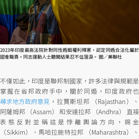
2023年印度最高法院針對同性婚姻權利釋憲，認定同婚合法化屬於
國會職責。同志運動人士聽聞結果忍不住落淚。 圖／美聯社
不僅如此，印度是聯邦制國家，許多法律與規範是
掌握在省邦政府手中，關於同婚，印度政府也
尋求地方政府意見
，拉賈斯坦邦 （Rajasthan）、
阿薩姆邦 （Assam） 和安達拉邦 （Andhra） 直接
表態反對並稱這是悖離輿論方向，錫金
（Sikkim）、馬哈拉施特拉邦 （Maharashtra）、