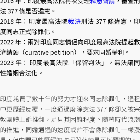
2016 年：印度最高法院再次受理
釋憲聲請
，審查刑
法 377 條是否違憲。
2018 年：印度最高法院
裁決
刑法 377 條違憲，印
度同志正式除罪化。
2022 年：兩對印度同志情侶向印度最高法院提起救
濟請願（curative petition），要求同婚權利。
2023 年： 印度最高法院「保留判決」，無法讓同
性婚姻合法化。
印度耗費了數十年的努力才迎來同志除罪化，過程
中更歷經反覆，一度通過廢除憲法 377 條卻又被宗
教團體上訴推翻，足見其困難程度。隨著時代浪潮
的推進，同婚通過的速度或許不會像除罪化一樣漫
長，但中間可能歷經的坎坷與荊棘是可以預期的。