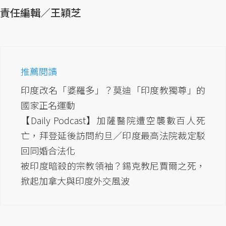
責任編輯／王穎芝
推薦閱讀
印度改名「婆羅多」？莫迪「印度教獨尊」的
國家正名運動
【Daily Podcast】加薩醫院遭空襲數百人死
亡，拜登延後訪問約旦／印度最高法院裁定駁
回同婚合法化
被印度暗殺的宗教領袖？錫克教尼賈爾之死，
掀起加拿大與印度外交風波