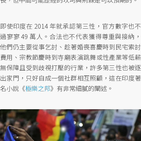
即使印度在 2014 年就承認第三性，官方數字也不
過寥寥 49 萬人。合法也不代表獲得尊重與接納，
他們仍主要從事乞討、趁著婚喪喜慶時到民宅索討
費用、宗教節慶時到寺廟表演跳舞或性產業等低薪
無保障且受到歧視打壓的行業，許多第三性也被逐
出家門，只好自成一個社群相互照顧，這在印度著
名小說《
極樂之邦
》有非常細膩的闡述。