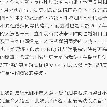
任，令人失望。反觀印度鄰國尼泊爾，今年 6 月和
7 月分別在高等法院與最高法院的命令下，允許該
國同性伴侶登記結婚，承認同性婚姻的同時也賦予
和異性婚姻同等的權利。而臺灣也是因為 2017 年
的大法官釋憲，宣布現行民法未保障同性婚姻自由
及平等權已屬違憲，才正式邁開同婚的步伐。由此
也不難理解，印度 LGBTQ 社群對最高法院有更高
的期望，希望他們做出更大膽的裁決，在擺脫刑法
377 條的英國殖民枷鎖後，在同志人權上做出印度
作為現代國家的突破。
此次訴願結果雖不盡人意，然而細看裁決內容卻不
完全令人絕望。此次共有5名印度最高法院法官合