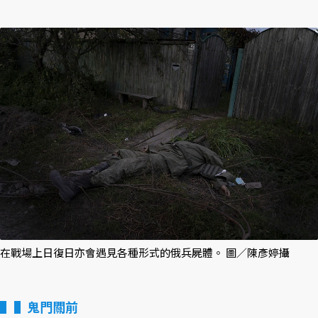
在戰場上日復日亦會遇見各種形式的俄兵屍體。 圖／陳彥婷攝
▌鬼門關前