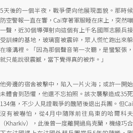
5天後的一個半夜，戰爭便向他展現面貌。那時候
防空警報一直在響，Cai穿著軍服睡在床上，突然嘣
一聲，近30個導彈射向這個有上千名國際志願兵接
受訓練的基地，玻璃窗被震碎，眾人慌忙跑出來躲
在壕溝裡。「因為那個聲音第一次聽，是蠻緊張，
就只能說很震撼，當下覺得真的被炸。」
他旁邊的宿舍被擊中，陷入一片火海；或許一開始
未體會到恐懼，他還不忘拍照。該次襲擊造成35死
134傷，不少人見證戰爭的醜陋後退出兵團。但Cai
沒有被嚇怕，從4月中隨隊前往烏東的哈爾科夫
（Kharkiv），此後曾一度離開過烏克蘭，機緣巧合
下在法國遇上在法國外藉兵團當兵5年的陳晞，剛