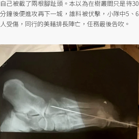
自己被截了兩根腳趾頭。本以為在樹叢間只是待30
分鐘後便進攻再下一城，誰料被伏擊，小隊中5、6
人受傷，同行的美藉排長陣亡，任務最後告吹。