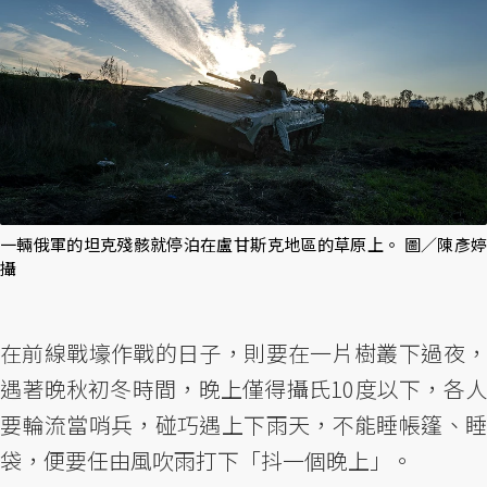
一輛俄軍的坦克殘骸就停泊在盧甘斯克地區的草原上。 圖／陳彥婷
攝
在前線戰壕作戰的日子，則要在一片樹叢下過夜，
遇著晚秋初冬時間，晚上僅得攝氏10度以下，各人
要輪流當哨兵，碰巧遇上下雨天，不能睡帳篷、睡
袋，便要任由風吹雨打下「抖一個晚上」。