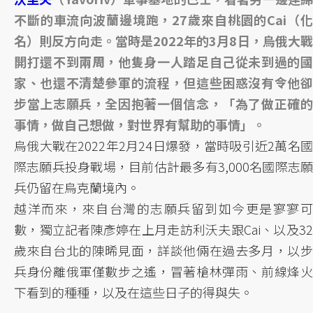
不斷的車流向波蘭邊境跑，27歲來自桃園的Cai（化
名）則反方向走。當時是2022年的3月8日，烏俄大戰
開打還不到兩周，他隻身一人踏足自己從未到過的國
家、也還不清楚參軍的流程，但這些困惑沒有令他卻
步當上志願兵，全因抱著一個信念，「為了做正確的
事情，做自己想做，對世界有幫助的事情」。
烏俄大戰在2022年2月24日爆發，當時吸引近2萬名國
際志願兵投身戰場，目前估計最多有3,000名國際志願
兵仍留在烏克蘭境內。
越洋而來，來自台灣的志願兵留到如今更是寥寥可
數，獨立記者陳彥婷在上月走訪利沃夫跟Cai、以及32
歲來自台北的陳晞見面，詳談他倆在過去多月，以步
兵身份離俄軍僅數步之遙，冒著槍林彈雨、前線烽火
下看到的種種，以及在這些日子的得與失。