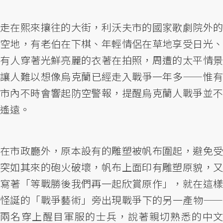
走在熙來攘往的大街，利沃夫市的國家歌劇院外的
空地，有老伯在下棋、年輕情侶在草地享受日光、
有人穿著光鮮亮麗的衣著在拍照，周遭的太平情景
讓人難以想像烏克蘭已經走入戰爭一年多——惟有
市內不時會響起防空警報，提醒烏克蘭人戰爭並不
遙遠。
在市政廳外，原本設有的雕塑被帆布圍起，避免受
突如其來的砲火破壞，帆布上面印有雕塑原貌，又
寫著「等戰勝後我們再一起欣賞原作」，就在這樣
怪誕的「戰爭藝術」旁出現戰爭下的另一產物——
兩名穿上醒目軍服的士兵，說著親切熟悉的中文