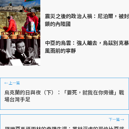
震災之後的政治人禍：尼泊爾，被封
鎖的內陸國
中亞的烏雲：強人離去，烏茲別克暴
風雨前的寧靜
←
上一篇
烏克蘭的日與夜（下）：「要死，就我在你旁邊」戰
場台灣手足
下一篇
→
墜機亞馬遜雨林的奇蹟生還：叢林深處的哥倫比亞武