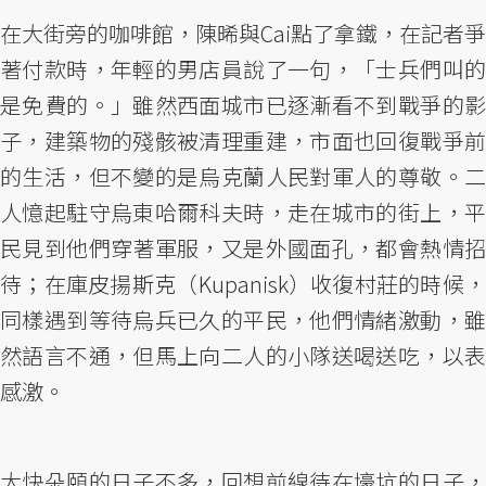
在大街旁的咖啡館，陳晞與Cai點了拿鐵，在記者爭
著付款時，年輕的男店員說了一句，「士兵們叫的
是免費的。」雖然西面城市已逐漸看不到戰爭的影
子，建築物的殘骸被清理重建，市面也回復戰爭前
的生活，但不變的是烏克蘭人民對軍人的尊敬。二
人憶起駐守烏東哈爾科夫時，走在城市的街上，平
民見到他們穿著軍服，又是外國面孔，都會熱情招
待；在庫皮揚斯克（Kupanisk）收復村莊的時候，
同樣遇到等待烏兵已久的平民，他們情緒激動，雖
然語言不通，但馬上向二人的小隊送喝送吃，以表
感激。
大快朵頤的日子不多，回想前線待在壕坑的日子，