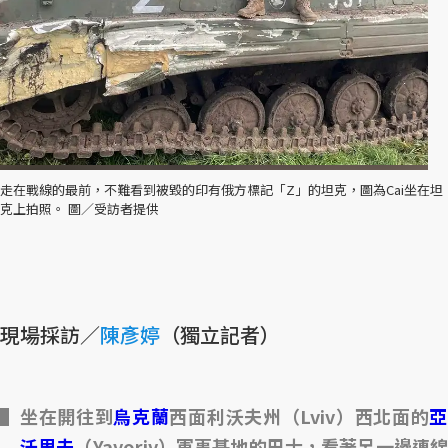
走在戰線的最前，不難看到被毀的印有俄方標記「Z」的坦克，圖為Cai坐在坦
克上拍照。 圖／受訪者提供
現場採訪／
陳彥婷
（獨立記者）
坐在開往到
烏克蘭
西面利沃夫州（Lviv）西北面的
沃里夫
（Yavoriv）軍事基地的巴士，看著另一邊連