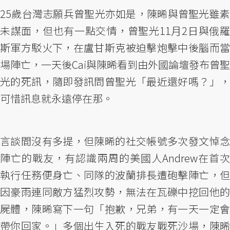
25歲台灣志願兵曾聖光亦如是，陳晞與曾聖光雖素
未謀面，但也有一點交情，曾聖光11月2日與俄羅
斯軍方駁火下，在盧甘斯克被迫擊炮擊中後腦而當
場陣亡，一天後Cai與陳晞看到由外國論壇發布曾聖
光的死訊，隨即發訊問曾聖光「最近還好嗎？」，
可惜訊息就永遠停在那。
言談間沒有多提，但陳晞的社交帳號多次發文悼念
陣亡的戰友，有認識兩周的美國人Andrew在首次
執行任務便身亡、同隊的波蘭排長遭砲擊陣亡，但
因豪雨連同敵方猛烈攻勢，無法在瓦礫中挖回他的
屍體，陳晞寫下一句「抱歉，兄弟，有一天一定會
帶你回家。」多個出生入死的戰友戰死沙場，陳晞