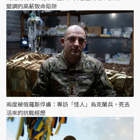
變調的高薪致命陷阱
兩度被俄羅斯俘虜：專訪「怪人」烏克蘭兵，死去
活來的抗戰經歷