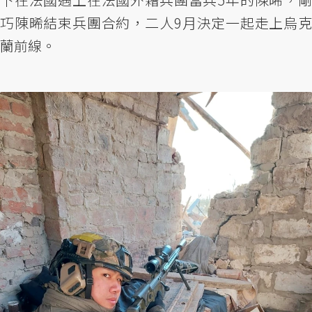
巧陳晞結束兵團合約，二人9月決定一起走上烏克
蘭前線。