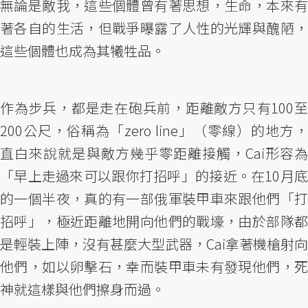
無論是敵我，這些個體曾有著思想，生命，本來有
著各自的生活，但戰爭曝露了人性的光輝與醜陋，
這些個體也成為其犧牲品。
作為步兵，都是走在砲兵前，距離敵方只有100至
200公尺，俗稱為「zero line」（零線）的地方，
直白來說就是與敵方幾乎零距離接觸，Cai形容為
「早上走過來可以跟你打招呼」的接近。在10月底
的一個半夜，真的有一部俄軍裝甲車來跟他們「打
招呼」，極近距離地開向他們的戰壕，由於部隊都
是輕裝上陣，沒有甚麼大型武器，Cai拿著機槍射向
他們，如以卵擊石，幸而裝甲車未有發現他們，死
神就這樣與他們擦身而過。