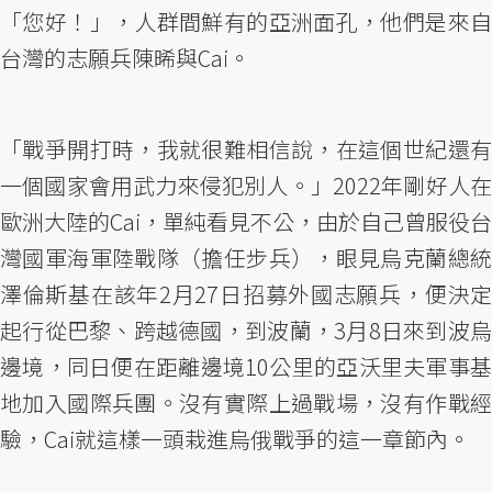
「您好！」，人群間鮮有的亞洲面孔，他們是來自
台灣的志願兵陳晞與Cai。
「戰爭開打時，我就很難相信說，在這個世紀還有
一個國家會用武力來侵犯別人。」2022年剛好人在
歐洲大陸的Cai，單純看見不公，由於自己曾服役台
灣國軍海軍陸戰隊（擔任步兵），眼見烏克蘭總統
澤倫斯基在該年2月27日招募外國志願兵，便決定
起行從巴黎、跨越德國，到波蘭，3月8日來到波烏
邊境，同日便在距離邊境10公里的亞沃里夫軍事基
地加入國際兵團。沒有實際上過戰場，沒有作戰經
驗，Cai就這樣一頭栽進烏俄戰爭的這一章節內。