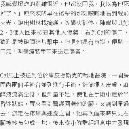
我感覺爆炸的距離很近，他都沒回我，我以為他死
掉了。」原來陳晞早在砲擊的那刻矇矓地看到眼前
火光，跑出樹林找掩護，等戰火稍停，陳晞與其餘
2、3個人回來檢查其他人傷勢，看到Cai的傷口，
猜測是被砲彈碎片擊中，但見他還有意識，便鬆一
口氣，叫醫療裝甲車來送走傷者。
Cai馬上被送到位於庫皮揚斯克的戰地醫院，一間房
間內兩個手術台並列進行手術，針筒插入皮膚，麻
醉液流滿全身，但劑量不足，使他在手術中處於半
昏迷狀態，醒來看到醫護圍著他的腳，又痛到暈過
去，游走在疼痛與迷濛之間，他再次醒來時只見右
腳被紗布包成一坨，後來從小隊群組訊息中才發現