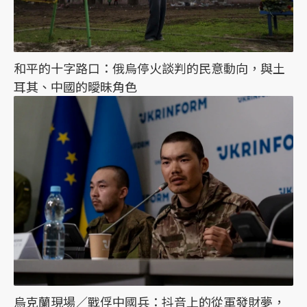
和平的十字路口：俄烏停火談判的民意動向，與土
耳其、中國的曖昧角色
烏克蘭現場／戰俘中國兵：抖音上的從軍發財夢，