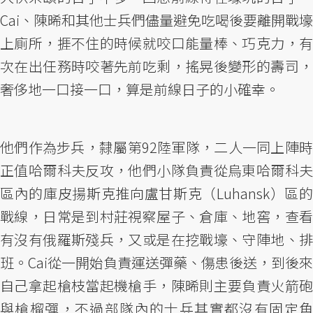
Cai、陳晞和其他士兵們儘量避免吃喝後要離開戰壕
上廁所，捱不住的時候就咬口能量棒、巧克力，有
次在出任務時咬著先前吃剩，搖晃後變形的壽司，
奢侈地一口接一口，算是前線日子的小確幸。
他們作為步兵，隸屬第92陸軍隊，二人一同上陣時
正值哈爾科夫反攻，他們小隊負責從烏東哈爾科夫
區內的庫皮揚斯克推向盧甘斯克（Luhansk）區的
戰線，日常是到村莊視察屋子、倉庫、地窖，查看
有沒有俄羅斯殘兵，又或是在挖戰壕、守陣地、排
班。Cai從一開始負責運送彈藥、傷患後送，到後來
自己拿起槍枝當起機槍手，陳晞則主要負責火箭砲
與槍榴彈，不過部隊內的士兵其實都沒有固定角