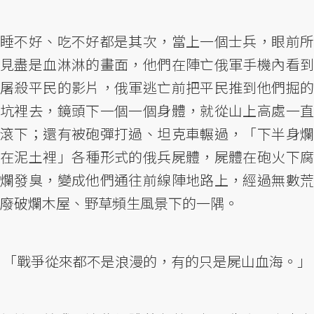
睡不好、吃不好都是其次，當上一個士兵，眼前所
見盡是血淋淋的畫面，他們在陣亡俄軍手機內看到
屠殺平民的影片，俄軍逃亡前把平民推到他們掘的
坑裡去，鏡頭下一個一個身體，就從山上高處一直
滾下；還有被砲彈打過、坦克車輾過，「下半身爛
在泥土裡」各種形式的俄兵屍體，屍體在砲火下腐
爛發臭，變成他們通往前線陣地路上，經過無數荒
廢破爛木屋、野草頻生風景下的一隅。
「戰爭從來都不是浪漫的，有的只是屍山血海。」