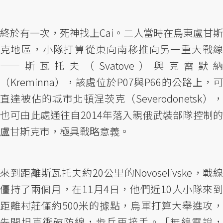
終於有一次，死神找上Cai。二人當時在烏東盧甘斯
克地區，小隊打算從東向南移推向另一重大戰線
——斯瓦托夫（Svatove）與克雷默納
（Kreminna），該處位於P07與P66的公路上，可
直達被佔的城市北頓涅茨克（Severodonetsk），
也可由此處通往自2014年落入親俄武裝部隊控制的
盧甘斯克市，極具戰略意義。
來到距離斯瓦托夫約20公里的Novoselivske，戰線
僵持了兩個月，在11月4日，他們近10人小隊來到
距離村莊僅約500米的據點，烏軍打算大舉進攻，
先開坦克衝破防線，步兵再接手。「無線電說，