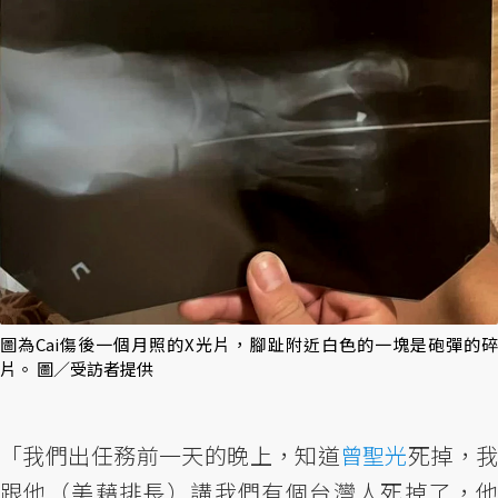
圖為Cai傷後一個月照的X光片，腳趾附近白色的一塊是砲彈的碎
片。 圖／受訪者提供
「我們出任務前一天的晚上，知道
曾聖光
死掉，
跟他（美藉排長）講我們有個台灣人死掉了，他