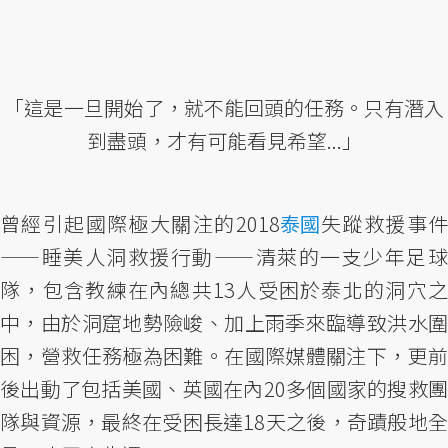
「這是一旦開始了，就不能回頭的任務。只有潛入
到盡頭，才有可能看見希望...」
曾經引起國際極大關注的2018
泰國
失蹤救援事
——睡美人洞救援行動——清萊的一支少年足球
隊，包含教練在內總共13人受困於泰北的洞穴之
中，由於洞窟地勢險峻、加上雨季來臨導致洪水圍
困，營救任務極為困難。在國際媒體關注下，更前
後出動了包括美國、英國在內20多個國家的搜救團
隊與資源，最終在受困長達18天之後，奇蹟般地全