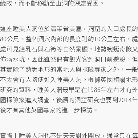
緣故，而不斷移動至山洞的深處受困。
這座睡美人洞位於清萊省美塞，洞窟的入口處長約
80公尺、整個洞穴內部的長度則約10公里左右，處
處可見鐘乳石與石筍等自然景觀，地勢蜿蜒奇險又
佈滿水坑，因此雖然偶有觀光客到洞口前遊憩，但
其實除了熟悉地形的當地人與探險專家之外，一般
不太會有人隨便進入睡美人洞。根據英國相關地形
研究的資料，睡美人洞最早是在1986年左右才有外
國探險家進入調查，後續的洞窟研究也要到2014年
後才有其他英國專家的進一步探訪。
實際上睡美人洞也不是天天對外開放，通常只在每