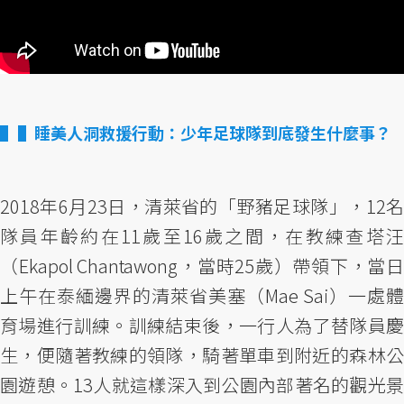
▌睡美人洞救援行動：少年足球隊到底發生什麼事？
2018年6月23日，清萊省的「野豬足球隊」，12名
隊員年齡約在11歲至16歲之間，在教練查塔汪
（Ekapol Chantawong，當時25歲）帶領下，當日
上午在泰緬邊界的清萊省美塞（Mae Sai）一處體
育場進行訓練。訓練結束後，一行人為了替隊員慶
生，便隨著教練的領隊，騎著單車到附近的森林公
園遊憩。13人就這樣深入到公園內部著名的觀光景