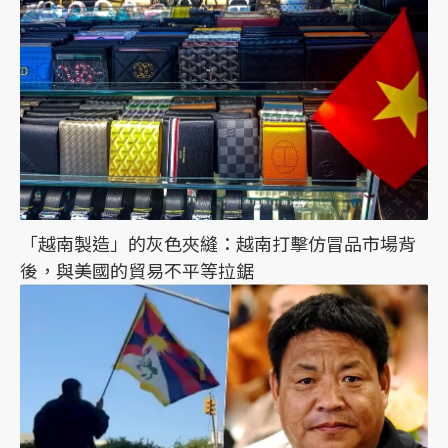
「越南製造」的灰色夾縫：越南打擊仿冒品市場背
後，與美國的貿易不平等拉鋸