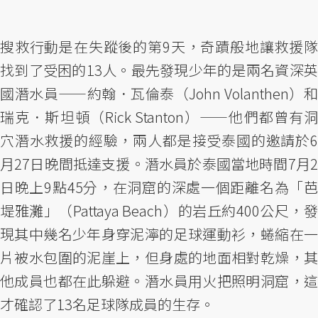
搜救行動是在失蹤後的第9天，奇蹟般地讓救援隊
找到了受困的13人。最先發現少年的是兩名資深英
國潛水員——約翰．瓦倫泰（John Volanthen）和
瑞克．斯坦頓（Rick Stanton）——他們都曾有洞
穴潛水救援的經驗，兩人都是接受泰國的邀請於6
月27日晚間抵達支援。潛水員於泰國當地時間7月2
日晚上9點45分，在洞窟的深處一個距離名為「芭
堤雅灘」（Pattaya Beach）的岩丘約400公尺，發
現其中幾名少年身穿泥濘的足球運動衫，蜷縮在一
片被水包圍的泥崖上，但身處的地面相對乾燥，其
他成員也都在此躲避。潛水員用火把照明洞窟，這
才確認了13名足球隊成員的生存。