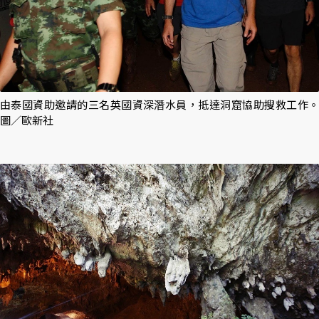
由泰國資助邀請的三名英國資深潛水員，抵達洞窟協助搜救工作。
圖／歐新社