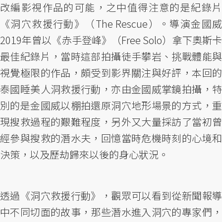
改編影視作品的可能，之中值得注意的是紀錄片
《洞穴救援行動》（The Rescue）。導演金國威
2019年曾以《赤手登峰》（Free Solo）拿下奧斯卡
最佳紀錄片，當時這部拍攝徒手攀岩、挑戰體能與
視覺極限的作品，頗受到影界關注與好評，本回的
泰國睡美人洞救援行動，亦由金國威掌鏡拍攝，特
別的是金國威以棚拍還原洞穴地形場景的方式，重
現搜救過程的艱難程度，另外又大量採訪了當初曾
經參與搜救的潛水夫，回憶當時危機時刻的心境和
決策，以及歷劫歸來以後的身心狀況。
透過《洞穴救援行動》，觀眾可以看到從新聞報導
中不同切面的故事，那些潛水進入洞穴的專家們，