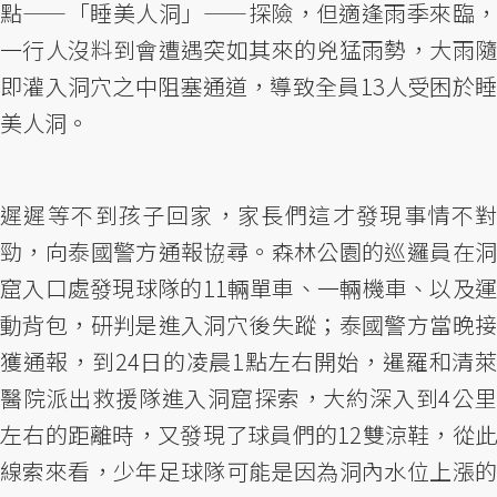
點——「睡美人洞」——探險，但適逢雨季來臨，
一行人沒料到會遭遇突如其來的兇猛雨勢，大雨隨
即灌入洞穴之中阻塞通道，導致全員13人受困於睡
美人洞。
遲遲等不到孩子回家，家長們這才發現事情不對
勁，向泰國警方通報協尋。森林公園的巡邏員在洞
窟入口處發現球隊的11輛單車、一輛機車、以及運
動背包，研判是進入洞穴後失蹤；泰國警方當晚接
獲通報，到24日的凌晨1點左右開始，暹羅和清萊
醫院派出救援隊進入洞窟探索，大約深入到4公里
左右的距離時，又發現了球員們的12雙涼鞋，從此
線索來看，少年足球隊可能是因為洞內水位上漲的