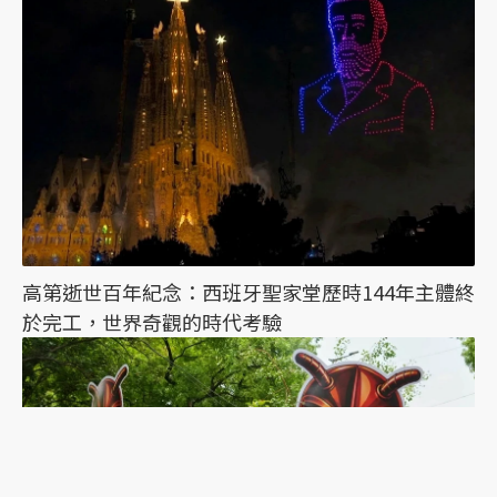
高第逝世百年紀念：西班牙聖家堂歷時144年主體終
於完工，世界奇觀的時代考驗