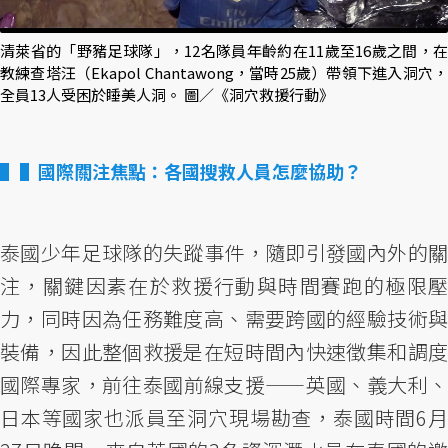
清萊省的「野豬足球隊」，12名隊員年齡約在11歲至16歲之間，在
教練查塔汪（Ekapol Chantawong，當時25歲）帶領下進入洞穴，
全員13人受困於睡美人洞。 圖／《洞穴救援行動》
▌國際關注焦點：各國搜救人員怎麼協助？
泰國少年足球隊的失蹤事件，隨即引發國內外的關
注，關鍵因素在於救援行動與時間賽跑的極限壓
力，同時因為任務難度高、需要跨國的經驗技術與
裝備，因此整個救援是在短時間內快速徵集和調度
國際專家，前往泰國前線支援——英國、義大利、
日本等國家也派員至洞穴現場勘查，泰國時間6月