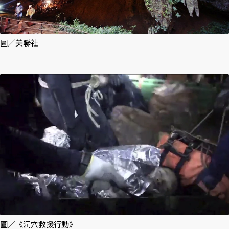
圖／美聯社
圖／《洞穴救援行動》