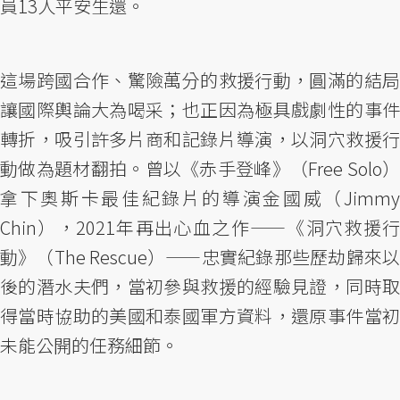
員13人平安生還。
這場跨國合作、驚險萬分的救援行動，圓滿的結局
讓國際輿論大為喝采；也正因為極具戲劇性的事件
轉折，吸引許多片商和記錄片導演，以洞穴救援行
動做為題材翻拍。曾以《赤手登峰》（Free Solo）
拿下奧斯卡最佳紀錄片的導演金國威（Jimmy
Chin），2021年再出心血之作——《洞穴救援行
動》（The Rescue）——忠實紀錄那些歷劫歸來以
後的潛水夫們，當初參與救援的經驗見證，同時取
得當時協助的美國和泰國軍方資料，還原事件當初
未能公開的任務細節。