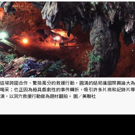
這場跨國合作、驚險萬分的救援行動，圓滿的結局讓國際輿論大為
喝采；也正因為極具戲劇性的事件轉折，吸引許多片商和記錄片導
演，以洞穴救援行動做為題材翻拍。 圖／美聯社