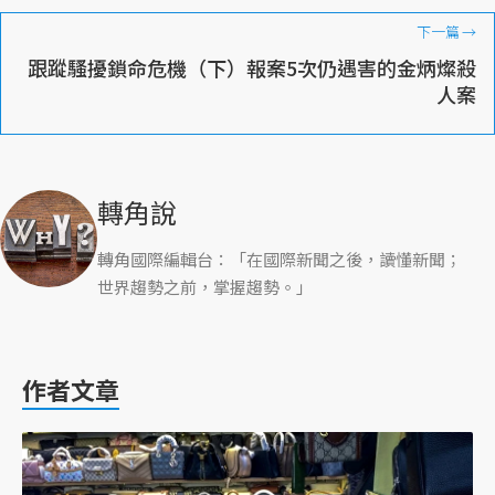
下一篇
→
跟蹤騷擾鎖命危機（下）報案5次仍遇害的金炳燦殺
人案
轉角說
轉角國際編輯台：「在國際新聞之後，讀懂新聞；
世界趨勢之前，掌握趨勢。」
作者文章