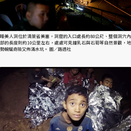
睡美人洞位於清萊省美塞，洞窟的入口處長約80公尺、整個洞穴內
部的長度則約10公里左右，處處可見鐘乳石與石筍等自然景觀，地
勢蜿蜒奇險又佈滿水坑。 圖／路透社