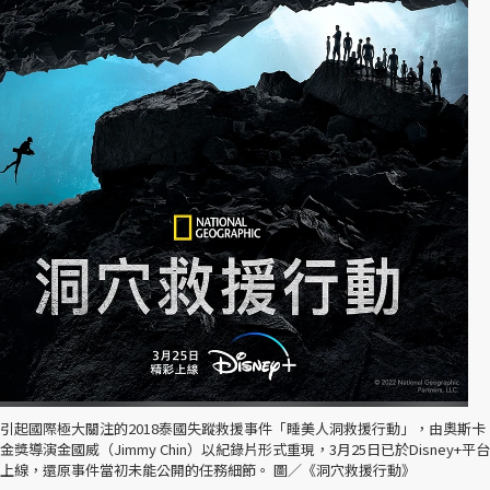
引起國際極大關注的2018泰國失蹤救援事件「睡美人洞救援行動」，由奧斯卡
金獎導演金國威（Jimmy Chin）以紀錄片形式重現，3月25日已於Disney+平台
上線，還原事件當初未能公開的任務細節。 圖／《洞穴救援行動》