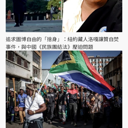
追求圖博自由的「捨身」：紐約藏人洛嘎讓贊自焚
事件，與中國《民族團結法》壓迫問題